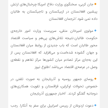
جان کربی، سخنگوی وزارت دفاع امریکا:چرخبال‌های ارتش
پیشین افغانستان در ازبیکستان و تاجیکستان به طالبان
داده نمی شود./ترجمان افغانستان
مولوی امیرخان متقی، سرپرست وزارت امور خارجه‌ی
حکومت طالبان:نتیجه تلاش‌های پی‌هم و سیاست اقتصاد
محور طالبان است که باب جدیدی از روابط میان افغانستان
و جهان گشوده شده‌است.و می‌افزاید که افغانستان پس از
این به‌جای مرکز تصادم میان کشورها مرکز تفاهم و نقطه‌ی
وصل در عرصه‌ی اقتصاد می‌باشد./طلوع نیوز
روسای جمهور روسیه و آذربایجان به صورت تلفنی در
خصوص تحولات اوکراین، قزاقستان و تقویت همکاری‌های
دوجانبه گفتگو کردند. /اخبار جمهوری آذربایجان
دعوت اردوغان از رییس اسراییل برای سفر به آنکارا. رجب