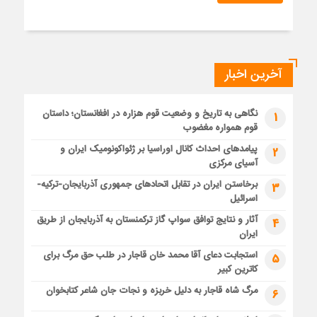
آخرین اخبار
نگاهی به تاریخ و وضعیت قوم هزاره در افغانستان؛ داستان
1
قوم همواره مغضوب
پیامدهای احداث کانال اوراسیا بر ژئواکونومیک ایران و
2
آسیای مرکزی
برخاستن ایران در تقابل اتحادهای جمهوری آذربایجان-ترکیه-
3
اسرائیل
آثار و نتایج توافق سواپ گاز ترکمنستان به آذربایجان از طریق
4
ایران
استجابت دعای آقا محمد خان قاجار در طلب حق مرگ برای
5
کاترین کبیر
مرگ شاه قاجار به دلیل خربزه و نجات جان شاعر کتابخوان
6