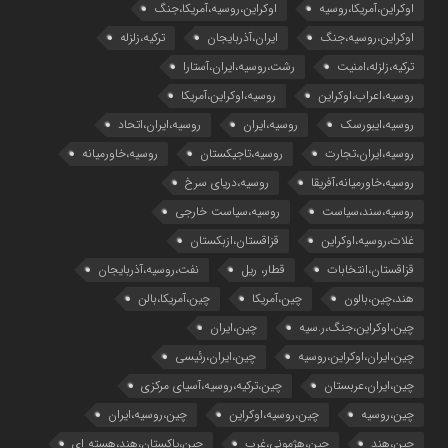
اوکراین،آمریکا،روسیه
اوکراین،روسیه،آمریکا،جنگ
اوکراین،روسیه،جنگ
ایران،آذربایجان
ترکیه،زلزله
ترکیه،زلزله،امنیت
رشت،روسیه،ایران،آستارا
روسیه،اعراب،اوکراین
روسیه،اوکراین،آمریکا
روسیه،ایبورسک
روسیه،ایران
روسیه،ایران،اتحاد
روسیه،ایران،تجارت
روسیه،تاجیکستان
روسیه،خاورمیانه
روسیه،خاورمیانه،آفریقا
روسیه،دریای سرخ
روسیه،سند،سیاست
روسیه،سیاست خارجی
غلات،روسیه،اوکراین
قزاقستان،ازبکستان
قزاقستان،انتخابات
قطار، ریل
نفت،روسیه،آذربایجان
هند،چین،بالون
چین،آمریکا
چین،آمریکا،بالن
چین،اوکراین،جنگ،ر.سیه
چین،ایران
چین،ایران،اوکراین،روسیه
چین،ایران،رئیسی
چین،ایران،عربستان
چین،ترکیه،روسیه،آسیای مرکزی
چین،روسیه
چین،روسیه،اوکراین
چین،روسیه،ایران
چین،هند
چین،هژمونی،غرب
چین،پاکستان،هند،هسته ای