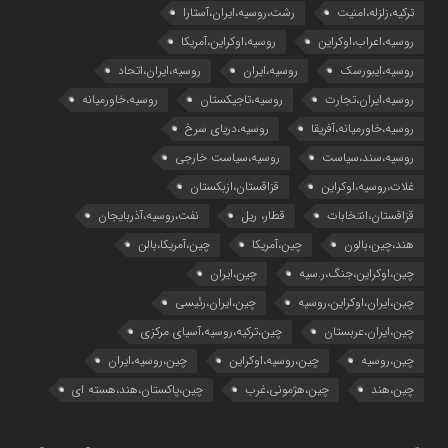
ترکیه،زلزله،امنیت
رشت،روسیه،ایران،آستارا
روسیه،اعراب،اوکراین
روسیه،اوکراین،آمریکا
روسیه،ایبورسک
روسیه،ایران
روسیه،ایران،اتحاد
روسیه،ایران،تجارت
روسیه،تاجیکستان
روسیه،خاورمیانه
روسیه،خاورمیانه،آفریقا
روسیه،دریای سرخ
روسیه،سند،سیاست
روسیه،سیاست خارجی
غلات،روسیه،اوکراین
قزاقستان،ازبکستان
قزاقستان،انتخابات
قطار، ریل
نفت،روسیه،آذربایجان
هند،چین،بالون
چین،آمریکا
چین،آمریکا،بالن
چین،اوکراین،جنگ،ر.سیه
چین،ایران
چین،ایران،اوکراین،روسیه
چین،ایران،رئیسی
چین،ایران،عربستان
چین،ترکیه،روسیه،آسیای مرکزی
چین،روسیه
چین،روسیه،اوکراین
چین،روسیه،ایران
چین،هند
چین،هژمونی،غرب
چین،پاکستان،هند،هسته ای