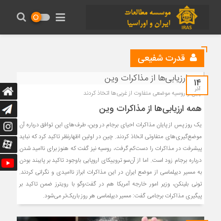
قدرت شفیعی
۱۴
آذر
چین و روسیه موضعی متفاوت از غربی‏‌ها اتخاذ کردند
همه ارزیابی‌ها از مذاکرات وین
یک روز پس از پایان مذاکرات احیای برجام در وین، طرف‌های این توافق درباره آن
موضع‌گیری‌های متفاوتی اتخاذ کردند. چین در اولین اظهارنظر تاکید کرد که نباید
پیشرفت‌ در مذاکرات را دست‌کم گرفت، روسیه نیز گفت که هنوز برای ناامید شدن
درباره برجام زود است. اما از آن‌سو تروییکای اروپایی باوجود تاکید بر پایبند بودن
به مسیر دیپلماسی از موضع ایران در این مذاکرات ابراز ناامیدی و نگرانی کردند.
تونی بلینکن، وزیر امور خارجه آمریکا هم در گفت‌وگو با رویترز ضمن تاکید بر
پیگیری مذاکرات برجامی گفت: مسیر دیپلماسی هر روز باریک‌تر می‌شود.