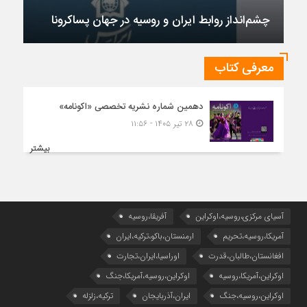
چشم‌انداز روابط ایران و روسیه در جهان پساکرونا
معرفی کتاب
دهمین شماره نشریه تخصصی «اکونامه»
۲۸ تیر ۱۴۰۵ - ۱۱:۵۶
بیشتر
آسیای مرکزی،روسیه،اوکراین
آفریقا،روسیه
آمریکا،روسیه،تحریم
ارمنستان،باکو،ترکیه،ایران
افغانستان،طالبان،قدرت
اوراسیا،ایران،تجارت
اوکراین،آمریکا،روسیه
اوکراین،روسیه،آمریکا،جنگ
اوکراین،روسیه،جنگ
ایران،آذربایجان
ترکیه،زلزله