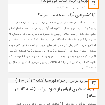
۱۴
آذر
اختلافاتی که نمی توان نادیده گرفت
آیا کشورهای تُرک، متحد می شوند؟
محسن پاک آیین در یادداشتی برای دیپلماسی ایرانی می نویسد: تُرکیه سعی دارد
بطور نانوشته، رهبری و هدایت کشورهای تُرک را به عهده گرفته و شعار«شش
کشور، یک ملت» را عملی سازد. اردوغان که معمولا در دیدار با مقامات آذربایجان، از
شعار «دوکشور و یک ملت» استفاده می کرد، سال گذشته، در جریان هفتمین
اجلاس سازمان کشورهای تُرک در باکو، برای اولین بار شعار «شش کشور، یک
ملت» را مطرح نمود. سران کشورهای تُرک از این پیشنهاد تُرکیه استقبال نکردند.
اگرچه تُرکیه سعی دارد در تبلیغات خود بر وجود اتحاد در سازمان کشورهای تُرک
تاکید کند اما به دلایلی نمی تواند اختلافات بنیادی را در میان اعضای این سازمان
نادیده بگیرد.
۱۳
آذر
بسته خبری ایراس از حوزه اوراسیا (شنبه ۱۳ آذر
۱۴۰۰)
مهمترین اتفاقات و رویدادهای 24 ساعت اخیر اوراسیا را با ایراس مرور کنید: