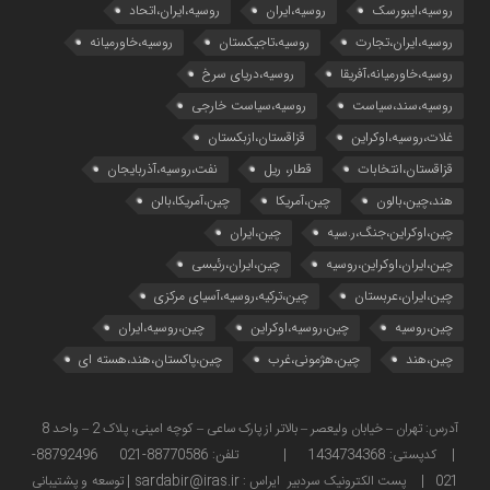
روسیه،ایبورسک
روسیه،ایران
روسیه،ایران،اتحاد
روسیه،ایران،تجارت
روسیه،تاجیکستان
روسیه،خاورمیانه
روسیه،خاورمیانه،آفریقا
روسیه،دریای سرخ
روسیه،سند،سیاست
روسیه،سیاست خارجی
غلات،روسیه،اوکراین
قزاقستان،ازبکستان
قزاقستان،انتخابات
قطار، ریل
نفت،روسیه،آذربایجان
هند،چین،بالون
چین،آمریکا
چین،آمریکا،بالن
چین،اوکراین،جنگ،ر.سیه
چین،ایران
چین،ایران،اوکراین،روسیه
چین،ایران،رئیسی
چین،ایران،عربستان
چین،ترکیه،روسیه،آسیای مرکزی
چین،روسیه
چین،روسیه،اوکراین
چین،روسیه،ایران
چین،هند
چین،هژمونی،غرب
چین،پاکستان،هند،هسته ای
آدرس: تهران – خیابان ولیعصر – بالاتر از پارک ساعی – کوچه امینی، پلاک 2 – واحد 8
| کدپستی: 1434734368 | تلفن: 88770586-021 88792496-
021 | پست الکترونیک سردبیر ایراس : sardabir@iras.ir |
توسعه و پشتیبانی