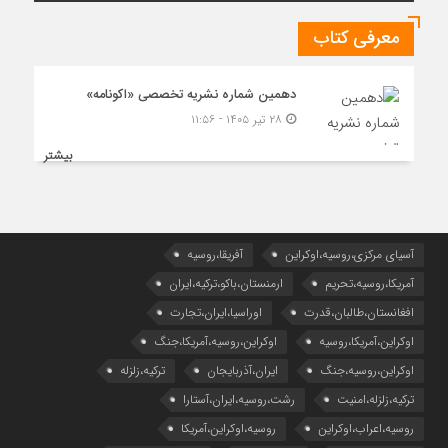
معرفی کتاب
دهمین شماره نشریه تخصصی «اکونامه»
۲۸ تیر ۱۴۰۵ - ۱۱:۵۶
بیشتر
آسیای مرکزی،روسیه،اوکراین
آفریقا،روسیه
آمریکا،روسیه،تحریم
ارمنستان،باکو،ترکیه،ایران
افغانستان،طالبان،قدرت
اوراسیا،ایران،تجارت
اوکراین،آمریکا،روسیه
اوکراین،روسیه،آمریکا،جنگ
اوکراین،روسیه،جنگ
ایران،آذربایجان
ترکیه،زلزله
ترکیه،زلزله،امنیت
رشت،روسیه،ایران،آستارا
روسیه،اعراب،اوکراین
روسیه،اوکراین،آمریکا