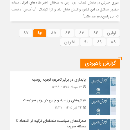
مرزی جبرئیل در بخش شمالی رود ارس به سخنان اخیر مقام‌های ایرانی درباره
حضور اسرائيل در این کشور واکنش نشان داد و آنرا اتهاماتی "بی‌أساس" دانست
که "بی پاسخ نخواهد ماند."
اولین
82
83
84
85
86
87
88
89
90
آخرین
گزارش راهبردی
پایداری در برابر تحریم؛ تجربه روسیه
۱۲ مرداد ۱۴۰۵ - ۱۰:۳۸
تلاش‌های روسیه و چین در برابر سوئیفت
۲۴ تیر ۱۴۰۵ - ۱۱:۳۷
محرک‌های سیاست منطقه‌‎ای ترکیه؛ از اقتصاد تا
مسئله سوریه