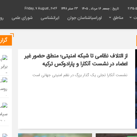
2:35:
تاریخ :
جمعه, ۱۶ مرداد , ۱۴۰۵
23 صفر 1448
Friday, 7 August , 2026
ت
مناطق
اوراسیاشناسان جوان
ایرانشناسی
شورای علمی
روی
گزا
از ائتلاف نظامی تا شبکه امنیتی؛ منطق حضور غیر
اعضاء در نشست آنکارا و پارادوکس ترکیه
نشست آنکارا تجلی یک گذار بزرگ در نظم امنیتی جهانی است