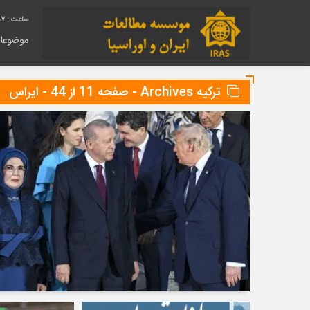
58
موضوعا
ترکیه Archives - صفحه 11 از 44 - ایراس