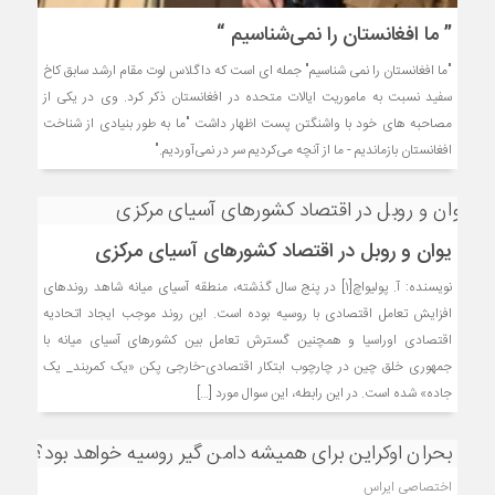
” ما افغانستان را نمی‌شناسیم “
"ما افغانستان را نمی شناسیم" جمله ای است که داگلاس لوت مقام ارشد سابق کاخ
سفید نسبت به ماموریت ایالات متحده در افغانستان ذکر کرد. وی در یکی از
مصاحبه های خود با واشنگتن پست اظهار داشت "ما به طور بنیادی از شناخت
افغانستان بازماندیم - ما از آنچه می‌کردیم سر در نمی‌آوردیم."
یوان و روبل در اقتصاد کشورهای آسیای مرکزی
نویسنده: آ. پولیواچ[۱] در پنج سال گذشته، منطقه آسیای میانه شاهد روندهای
افزایش تعامل اقتصادی با روسیه بوده است. این روند موجب ایجاد اتحادیه
اقتصادی اوراسیا و همچنین گسترش تعامل بین کشورهای آسیای میانه با
جمهوری خلق چین در چارچوب ابتکار اقتصادی-خارجی پکن «یک کمربند_ یک
جاده» شده است. در این رابطه، این سوال مورد […]
اختصاصی ایراس