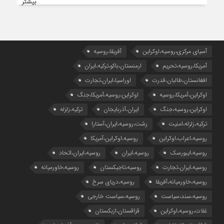
بیشتر
آسیای مرکزی،روسیه،اوکراین
آفریقا،روسیه
آمریکا،روسیه،تحریم
ارمنستان،باکو،ترکیه،ایران
افغانستان،طالبان،قدرت
اوراسیا،ایران،تجارت
اوکراین،آمریکا،روسیه
اوکراین،روسیه،آمریکا،جنگ
اوکراین،روسیه،جنگ
ایران،آذربایجان
ترکیه،زلزله
ترکیه،زلزله،امنیت
رشت،روسیه،ایران،آستارا
روسیه،اعراب،اوکراین
روسیه،اوکراین،آمریکا
روسیه،ایبورسک
روسیه،ایران
روسیه،ایران،اتحاد
روسیه،ایران،تجارت
روسیه،تاجیکستان
روسیه،خاورمیانه
روسیه،خاورمیانه،آفریقا
روسیه،دریای سرخ
روسیه،سند،سیاست
روسیه،سیاست خارجی
غلات،روسیه،اوکراین
قزاقستان،ازبکستان