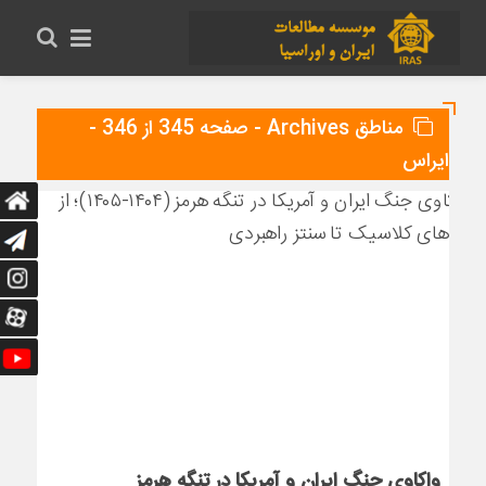
مناطق Archives - صفحه 345 از 346 -
ایراس
واکاوی جنگ ایران و آمریکا در تنگه هرمز