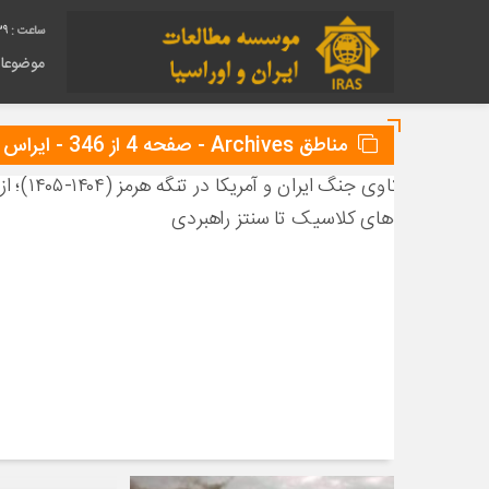
40
موضوعا
مناطق Archives - صفحه 4 از 346 - ایراس