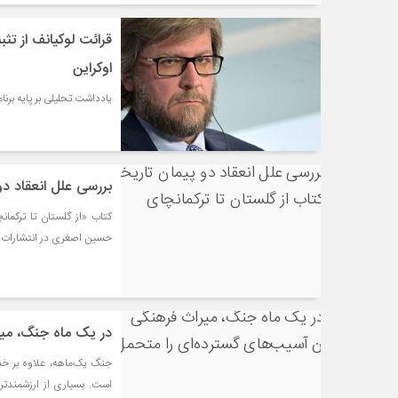
قرائت لوکیانف از تث
اوکراین
یادداشت تحلیلی بر پایه برنامه «بازبینی بین‌الملل
بررسی علل انعقاد دو
کتاب «از گلستان تا ترکمان
حسین اصغری در انتشارات ن
در یک ماه جنگ، میر
جنگ یک‌ماهه، علاوه بر خسا
است. بسیاری از ارزشمندتر