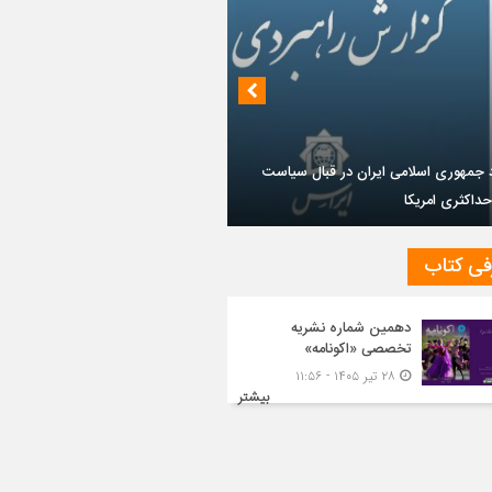
داز روابط ایران و روسیه در جهان پساکرونا
فی کتاب
دهمین شماره نشریه
تخصصی «اکونامه»
۲۸ تیر ۱۴۰۵ - ۱۱:۵۶
بیشتر