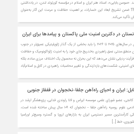
. «سوسن بابایی»، استاد هنر ایران و اسلام در مؤسسه کورتولد لندن، در یادداشتی
برای The Art Newspaper ضمن تشریح ابعاد این خسارات، بر اهمیت حفاظت و مرمت این آثار به‌عنوان
 تأکید می‌کند.
انستان در دکترین امنیت ملی پاکستان و پیامدها برای ایران
بحران افغانستان و پاکستان در سال‌های ۲۰۲۵ تا ۲۰۲۶ را باید بخشی از یک گذار ژئوپلیتیکی عمیق‌تر در جنوب
ن منطق سنتی عمق راهبردی به‌تدریج جای خود را به امنیت ژئواکونومیک و حفاظت
رآیند-ردیابی نشان می‌دهد که این بحران نه محصول یک اختلاف مرزی ساده، بلکه
ای امنیتی، شکست‌های بازدارندگی و تغییر محاسبات راهبردی در کابل و اسلام‌آباد
ابل: ایران و احیای راه‌آهن جلفا–نخجوان در قفقاز جنوبی
الجی، عضو شورای علمی موسسه ایراس و لانا راوندی فدایی، پژوهشگر ارشد در
مؤسسه مطالعات شرقی آکادمی علوم روسیه راه‌آهن جلفا – نخجوان که ۱۰۹ سال پیش ساخته شده است،
کی کارآمدترین مسیر دسترسی ایران به بازارهای اروپا و گستره وسیع‌تر اوراسیا
شوروی، خط […]