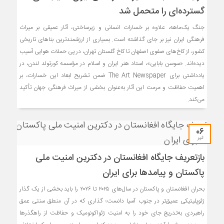
گسترده‌ای را متحمل شد
جنگ یک‌ماهه، علاوه بر خسارات انسانی و زیرساختی، آثار عمیقی بر میراث
فرهنگی ایران نیز بر جای گذاشته است. بسیاری از ارزشمندترین بناهای تاریخی
کشور، از کاخ‌های صفوی اصفهان تا کاخ گلستان تهران، در پی حملات هوایی آسیب
دیده‌اند. «سوسن بابایی»، استاد هنر ایران و اسلام در مؤسسه کورتولد لندن، در
یادداشتی برای The Art Newspaper ضمن تشریح ابعاد این خسارات، بر
اهمیت حفاظت و مرمت این آثار به‌عنوان بخشی از میراث فرهنگی جهان تأکید
می‌کند.
۰۶
تیر
بازتعریف جایگاه افغانستان در دکترین امنیت ملی
پاکستان و پیامدها برای ایران
بحران افغانستان و پاکستان در سال‌های ۲۰۲۵ تا ۲۰۲۶ را باید بخشی از یک گذار
ژئوپلیتیکی عمیق‌تر در جنوب آسیا دانست؛ گذاری که در آن منطق سنتی عمق
راهبردی به‌تدریج جای خود را به امنیت ژئواکونومیک و حفاظت از راهگذرها