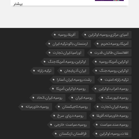
بیشتر
آسیای مرکزی،روسیه،اوکراین
آفریقا،روسیه
آمریکا،روسیه،تحریم
ارمنستان،باکو،ترکیه،ایران
افغانستان،طالبان،قدرت
اوراسیا،ایران،تجارت
اوکراین،آمریکا،روسیه
اوکراین،روسیه،آمریکا،جنگ
اوکراین،روسیه،جنگ
ایران،آذربایجان
ترکیه،زلزله
ترکیه،زلزله،امنیت
رشت،روسیه،ایران،آستارا
روسیه،اعراب،اوکراین
روسیه،اوکراین،آمریکا
روسیه،ایبورسک
روسیه،ایران
روسیه،ایران،اتحاد
روسیه،ایران،تجارت
روسیه،تاجیکستان
روسیه،خاورمیانه
روسیه،خاورمیانه،آفریقا
روسیه،دریای سرخ
روسیه،سند،سیاست
روسیه،سیاست خارجی
غلات،روسیه،اوکراین
قزاقستان،ازبکستان