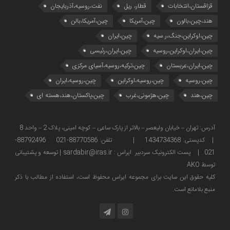
قزاقستان،انتخابات
قطار، ریل
نفت،روسیه،آذربایجان
هند،چین،بالون
چین،آمریکا
چین،آمریکا،بالن
چین،اوکراین،جنگ،ر.سیه
چین،ایران
چین،ایران،اوکراین،روسیه
چین،ایران،رئیسی
چین،ایران،عربستان
چین،ترکیه،روسیه،آسیای مرکزی
چین،روسیه
چین،روسیه،اوکراین
چین،روسیه،ایران
چین،هند
چین،هژمونی،غرب
چین،پاکستان،هند،هسته ای
آدرس: تهران – خیابان ولیعصر – بالاتر از پارک ساعی – کوچه امینی، پلاک 2 – واحد 8
| کدپستی: 1434734368 | تلفن: 88770586-021 88792496-
021 | پست الکترونیک سردبیر ایراس : sardabir@iras.ir |
توسعه و پشتیبانی
توسط AKO
كليه حقوق این سایت برای مجموعه ایراس محفوظ است، استفاده از مطالب با ذكر
منبع بلامانع است.