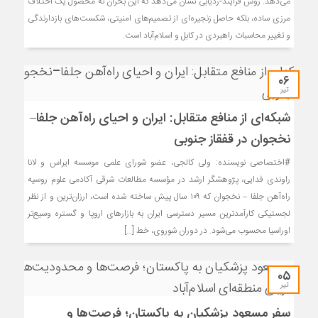
می‌دهد. روش فرآیند-ردیابی نشان می‌دهد که این بحران نه محصول یک اختلاف
مرزی ساده، بلکه حاصل زنجیره‌ای از تصمیم‌های امنیتی، شکست‌های بازدارندگی
و تغییر محاسبات راهبردی در کابل و اسلام‌آباد است.
۰۶
تیر
شبکه‌ای از منافع متقابل: ایران و احیای راه‌آهن جلفا–
نخجوان در قفقاز جنوبی
#اختصاصی نویسنده: ولی کالجی، عضو شورای علمی موسسه ایراس و لانا
راوندی فدایی، پژوهشگر ارشد در مؤسسه مطالعات شرقی آکادمی علوم روسیه
راه‌آهن جلفا – نخجوان که ۱۰۹ سال پیش ساخته شده است، ارزان‌ترین و از نظر
لجستیکی کارآمدترین مسیر دسترسی ایران به بازارهای اروپا و گستره وسیع‌تر
اوراسیا محسوب می‌شود. در دوران شوروی، خط […]
۰۵
تیر
سفر مسعود پزشکیان به پاکستان؛ فرصت‌ها و