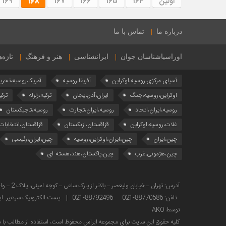
اولین
164
165
166
167
168
169
درباره ما
تماس با ما
اوراسیاشناسان جوان
ایرانشناسی
هنر و فرهنگ
تازه‌
آسیای مرکزی،روسیه،اوکراین
آفریقا،روسیه
آمریکا،روسیه،تحری
اوکراین،روسیه،جنگ
ایران،آذربایجان
ترکیه،زلزله
ترکی
روسیه،ایران،اتحاد
روسیه،ایران،تجارت
روسیه،تاجیکستان
غلات،روسیه،اوکراین
قزاقستان،ازبکستان
قزاقستان،انتخابات
چین،ایران
چین،ایران،اوکراین،روسیه
چین،ایران،رئیسی
چین،هژمونی،غرب
چین،پاکستان،هند،هسته ای
تلفن: 88770586-021 88792496-021 | پست الکترونیک سردبیر ایراس : sardabir@iras.ir |
توسط AKO
كليه حقوق این سایت برای مجموعه ایراس محفوظ است، استفاده از مطالب با ذك