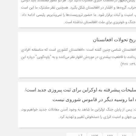
. رئیس‌جمهور در نشست خبری مشترک تاکید کرد: هر دو کشور معتقدند باید دولتی
 احزاب، گروه‌ها و اقشار در افغانستان شکل بگیرد. همچنین نظر مشترک ما این است
 امنیت و ثبات برقرار شود. ما حضور تروریست‌ها را نمی‌پذیریم. رئیسی ادامه داد:
 جنگ و خونریزی برای ملت افغانستان نداشته است.
ریخ تحولات افغانستان
ا افغانستان ‌شناسی چنین گفته است: «افغانستان کشوری است که متاسفانه افرادی
‌دانند، با قاطعیت بیشتری در موردش اظهار نظر می‌کنند و به “یاوه‌گویی” درباره این
سلیحات پیشرفته به اوکراین برای ثبت پیروزی جدید است/
اما روسیه دیگر در قاموس شوروی نیست
 پس از پایان جنگ اوکراین ما شاهد به وجود آمدن معادلات جدید خواهیم بود،
 جهان و امنیت انرژی را دستخوش تغییر و تهدید کرد.