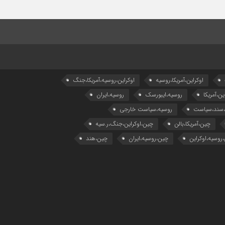
اوکراین،آمریکا،روسیه
اوکراین،روسیه،آمریکا،جنگ
ین،آمریکا
روسیه،ایبورسک
روسیه،ایران
،سند،سیاست
روسیه،سیاست خارجی
چین،آمریکا،بالن
چین،اوکراین،جنگ،ر.سیه
روسیه،اوکراین
چین،روسیه،ایران
چین،هند