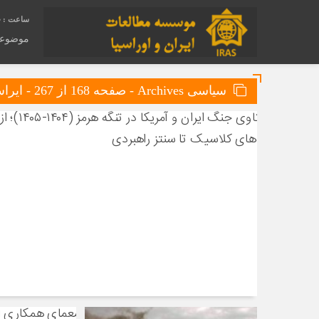
1
موضوع
سیاسی Archives - صفحه 168 از 267 - ایراس