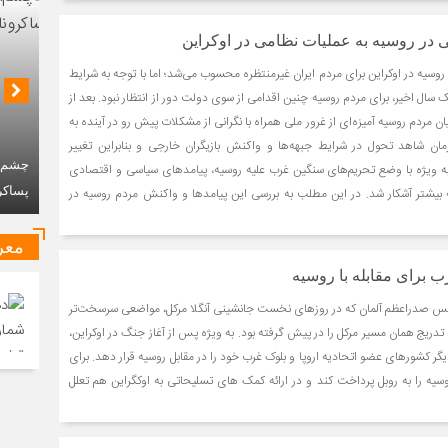
 در روسیه به عملیات نظامی در اوکراین
وسیه در اوکراین برای مردم ایران غیرمنتظره محسوب می‌شد؛ اما با توجه به شرایط
 سال اخیر، برای مردم روسیه چنین اقدامی از سوی دولت دور از انتظار نبود. بعد از
ان مردم روسیه آمیزه‌ای از غرور ملی همراه با نگرانی از مشکلات پیش رو در آینده به
ان شاهد تحول در شرایط جبهه‌ها و واکنش بازیگران خارجی و بنابراین تغییر
چشم‌ان
ه ویژه با وضع تحریم‌های سنگین غرب علیه روسیه، پیامدهای سیاسی و اقتصادی
پساکر
بیشتر آشکار شد. در این مطلب به بررسی این پیامدها و واکنش مردم روسیه در
معر
 برای مقابله با روسیه
لتس صدراعظم آلمان که در روزهای نخست جانشینی آنگلا مرکل، مواضعی سرسخت‌تر
ه تدریج همان مسیر مرکل را در پیش گرفته بود. به ویژه پس از آغاز جنگ در اوکراین،
گر کشورهای عضو اتحادیه اروپا و بلوک غرب خود را در مقابل روسیه قرار دهد. برای
سیه را به روبل پرداخت کند و در ارائه کمک های تسلیحاتی به اوکگراین هم تعلل