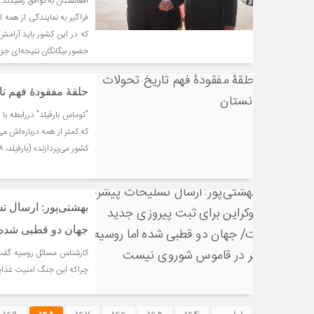
افغانستان به توافق رسیدند
فراگیر به نمایندگی از همه
که در این کشور باید آرامش،
حضور بیگانگان نتیجه‌ای جز
حلقۀ مفقودۀ فهم تا
“توماس بارفیلد” دررابطه ب
که کمتر از همه درباره‌اش می
کشور می‌پردازند» (بارفیلد، ۱۳۹۸: ۴۲۷)
بهشتی‌پور: ارسال ت
جهان دو قطبی شده 
کارشناس مسائل روسیه گفت:
چراکه این جنگ امنیت غذایی