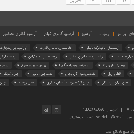
170
171
172
آخرین
های ایراس
رویداد
آرشیو
آرشیو گالری فیلم
آرشیو گالری تصاویر
م
ارمنستان،باکو،ترکیه،ایران
افغانستان،طالبان،قدرت
اوراسیا،ایران،تجارت
ه،زلزله،امنیت
رشت،روسیه،ایران،آستارا
روسیه،اعراب،اوکراین
روسیه،اوکرا
روسیه،خاورمیانه
روسیه،خاورمیانه،آفریقا
روسیه،دریای سرخ
روسیه
قطار، ریل
نفت،روسیه،آذربایجان
هند،چین،بالون
چین،آمریکا
چین،ایران،عربستان
چین،ترکیه،روسیه،آسیای مرکزی
چین،روسیه
چین،
آدرس: تهران – خیابان ولیعصر – بالاتر از پارک ساعی – کوچه امینی، پلاک 2 – واحد 8 | کدپستی: 1434734368 |
توسعه و پشتیبانی
ر منبع بلامانع است.