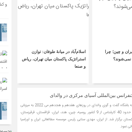
ران و چین؛ چرا
اسلام‌آباد در میانۀ طوفان: توازن
نمی‌شوند؟
استراتژیک پاکستان میان تهران، ریاض
و صنعا
فرانس بین‌المللی آسیای مرکزی در والدای
دومین کنفرانس آسیای میانه باشگاه گفت و گوی والدای در روزهای هفدهم و هجدهم می 2022 به میزبانی
نیژنی نووگورود و با حضور حدود 40 کارشناس از 9 کشور روسیه، چین، هند، ایران، قزاقستان، قرقیزستان،
ستان برگزار شد. از ایران، مهدی سنایی رئیس موسسه مطالعاتی ایران و اوراسیا
ی نمود.