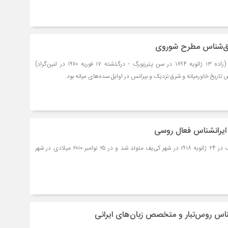
شرق‌شناس مطرح شوروی
نینا ویکتوروونا پیگولوسکایا (زاده ۱۳ ژانویه ۱۸۹۴ در سن پترزبورگ - درگذشته ۱۷ فوریه ۱۹۷۰ در لنین‌گراد)
خ خاورمیانه و شرق نزدیک و بیزانس در اوایل سده‌های میانه بود.
 ایرانشناس فعال روسی
میخاییل نیکلایویچ باگالوبوف در ۲۴ ژانویه ۱۹۱۸ در شهر کی‌یف متولد شد و در ۲۵ نوامبر ۲۰۱۰ میلادی در شهر
شناس روس‌تبار و متخصص زبان‌های ایرانی