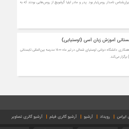
ا گرشویچ (۱۹۱۴- ۲۰۰۱) ایران‌شناس نامدار روس‌تبار بود. پدر و مادر ایلیا گرشویچ از روس‌هایی بودند که به
ابستانی آموزش زبان آسی (اوستیایی)
دانشگاه علامه طباطبایی با همکاری دانشگاه دولتی اوستیای شمالی در تیر ماه ١٤٠٠ مدرسه بین‌المللی تابستانی
رگزار می‌کند.
ی ایراس
رویداد
آرشیو
آرشیو گالری فیلم
آرشیو گالری تصاویر