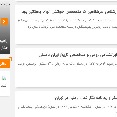
اورشناس سرشناسی که متخصص خوانش الواح باستانی بود
ایگور میخایلوویچ دیاکونوف (زاده ۳۰ دسامبر ۱۹۱۴ در پتروگراد – درگذشت ۲ مه۱۹۹۹ م. در سنت پترزبورگ)
سیه و یکی از بهترین پژوهشگران در زمینه مطالعات شرق نزدیک باستان بود.
ایرانشناس روس و متخصص تاریخ ایران باستان
چشم‌ان
معر
ادوین آرویدویچ گرانتووسکی (متولد ۱۶ فوریه ۱۹۳۲ در مسکو؛ مرگ در ۲۸ ژوئن ۱۹۹۵ مسکو) ایراشناس روسی
راهبرد جمهوری اسلامی ایران در قبال سیاست
فشار حداکثری امریکا
گر و روزنامه نگار فعال ارمنی در تهران
ژانت دیگرانوهی لازاریان (زاده ۱۳۱۹ در تهران - درگذشته ۴ شهریور ۱۳۹۳ در تهران) پژوهشگر، روزنامه‌نگار و
.