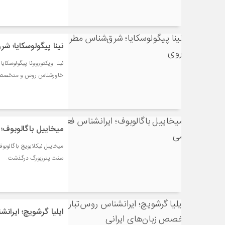
نینا پیگولوسکایا؛ 
خاورشناس روس و متخصص تاری
میخاییل باگالوبوف؛
سنت پترزبورگ درگذشت.
ایلیا گرشویچ؛ ایران