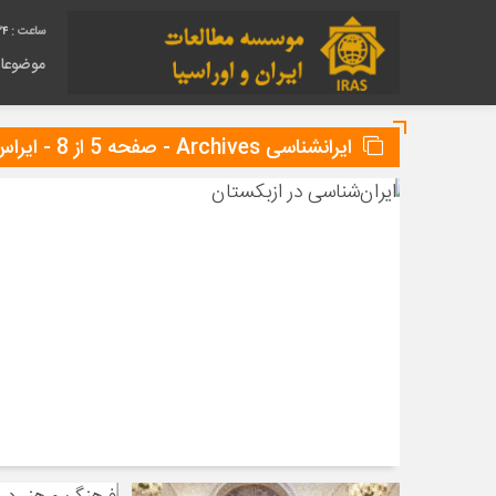
25
موضوعا
ایرانشناسی Archives - صفحه 5 از 8 - ایراس