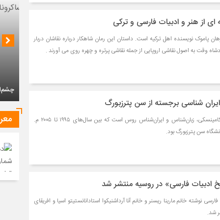
ای از هنر و ادبیات فارسی و ترکی
هان پاموک نویسنده اهل ترکیه است. داستان این رمان شاهکار درباره نقاشان دربار
شاه وقت به اصول نقاشی اروپایی از جمله نقاشی پرتره و چهره روی می آورند .
چشم‌ان
ایران شناسی برجسته از سن پترزبورگ
معر
ایوان میخایلوویچ استبلین-کامینسکی، زبان‌شناس و ایران‌شناس روس است که بین سال‌های ۱۹۹۵ تا ۲۰۰۵ م.
گاه سن پترزبورگ بود.
خ ادبیات فارسی» در روسیه منتشر شد
ارسی نوشته خانم مارینا ریسنر و خانم آنا آرداشنیکوا استادانانستیتو اسیا و افریقای
 شد.