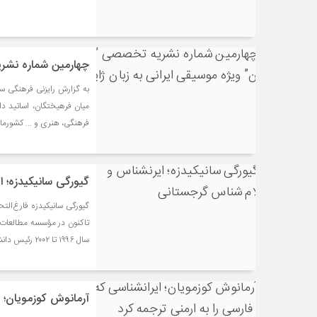
چهارمین شماره نشری
به گزارش رایزنی فرهنگی سف
میان فرهیختگان، اساتید 
فرهنگی، هنری و ... کشورمان
گیورگی سانیکیدزه؛ 
سال ۱۹۹۶ تا ۲۰۰۲ رئیس دانشکده تاریخ کشورهای شرقی در مؤسسه آسیا و آفریقا در تفلیس بود
آرمانوش کوزمویان؛ ا