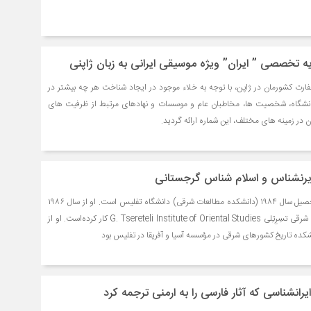
ه تخصصی ” ایران” ویژه موسیقی ایرانی به زبان ژاپنی
ارت کشورمان در ژاپن، با توجه به خلاء موجود در ایجاد شناخت هر چه بیشتر در
دانشگاه، شخصیت ها، مخاطبان عام و موسسات و نهادهای مرتبط از ظرفیت های
 در زمینه های مختلف، این شماره ارائه گردید.
ایرنشناس و اسلام شناس گرجستانی
گیورگی سانیکیدزه فارغ‌التحصیل سال ۱۹۸۴ (دانشکده مطالعات شرقی) دانشگاه تفلیس است. او از سال ۱۹۸۶
تاکنون در مؤسسه مطالعات شرقی تسِرِتِلی G. Tsereteli Institute of Oriental Studies کار کرده‌است. او از
یرانشناسی که آثار فارسی را به ارمنی ترجمه کرد