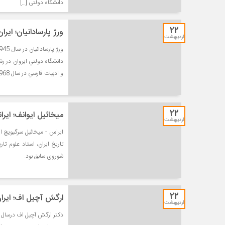
دانشگاه دولتی […]
۲۲
ورژ پارسادانیان؛ ایر
اردیبهشت
دانشگاه دولتي ايروان در ر
و ادبيات فارسي در سال 1968 م. از اين دانشگاه شد.
۲۲
میخائیل ایوانف؛ ایر
اردیبهشت
تاريخ ایران، استاد علوم ت
شوروی سابق بود.
۲۲
ارگش آچیل اف؛ ایران
اردیبهشت