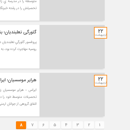
تحصیلش را در رشته خبرنگاري
۲۲
گئورگی نعلبندیان؛ بن
اردیبهشت
روسيه مهاجرت کرده بود، به د
۲۲
هرایر موسسیان؛ ایر
اردیبهشت
اتفاق گروهی از جوانان ارمن
8
7
6
5
4
3
2
1