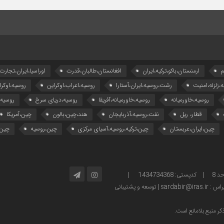
م
ارمنستان،باکو،ترکیه،ایران
افغانستان،طالبان،قدرت
اوراسیا،ایران،تجارت
ه،زلزله،امنیت
رشت،روسیه،ایران،آستارا
روسیه،اعراب،اوکراین
روسیه،اوکرا
روسیه،خاورمیانه
روسیه،خاورمیانه،آفریقا
روسیه،دریای سرخ
روسیه
قطار، ریل
نفت،روسیه،آذربایجان
هند،چین،بالون
چین،آمریکا
چین،ایران،عربستان
چین،ترکیه،روسیه،آسیای مرکزی
چین،روسیه
چین،
آدرس: تهران – خیابان ولیعصر – بالاتر از پارک ساعی – کوچه امینی، پلاک 2 – واحد 8 | کدپستی: 1434734368 |
توسعه و پشتیبانی
ر منبع بلامانع است.