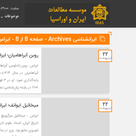
6:29:00
موضوعات
ایرانشناسی Archives - صفحه 8 از 8 - ایراس
۲۲
روبن آبراهامیان؛ ای
اردیبهشت
۱۹۰۷ در رشته زبان‌شناسی تطبیقی و سانسکریت از […]
۲۲
میخائیل ایوانف؛ ایر
اردیبهشت
تاریخ ایران، استاد علوم ت