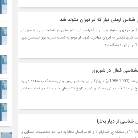
ان شناس ارمنی تبار که در تهران متولد شد
ورژ پارسادانيان در سال 1945 م. در تهران متولد و پس از گذراندن دوره دبيرستان در همانجا، برای تحصیل در
شته شرق شناسي به ایروان مهاجرت نمود. او موفق به كسب مدرك فوق ليسانس زبان
انشناسی فعال در شوروی
ایراس - ميخائيل سرگيويچ ايوانف (1909-1986م)، تاریخ‌نگار، ایران‌شناس روس و نویسنده كتب متعدد درباره
اريخ در دانشگاه دولتى مسكو و كرسى تاريخ كشورهاى خاورميانه در اتحاد جماهیر
 شناسی از دیار بخارا
دكتر ارگش آچيل اف درسال 1965 در منطقه ي «شافركان» واقع در استان بخارا به دنيا آمد. تحصيلات ابتدايي و