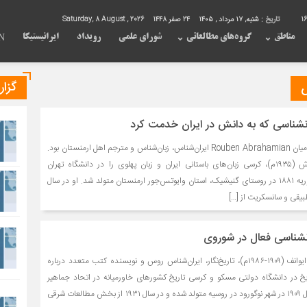
1
تاریخ :
شنبه, ۱۷ مرداد , ۱۴۰۵
24 صفر 1448
Saturday, 8 August , 2026
مناطق
گروه‌های مطالعاتی
شورای علمی
رویداد
ایرانیستیکا
N
گزا
رانشناسی که به دانش در ایران خدمت کرد
ایراس: روبن تادئوسی آبراهامیان Rouben Abrahamian ایران‌شناس، زبان‌شناس و مترجم اهل ارمنستان بود.
آبراهامیان در سال ۱۳۱۴ه.ش (۱۹۳۵م)، کرسی زبان‌های باستانی ایران و زبان پهلوی را در دانشگاه تهران
پایه‌گذاری نمود. او در ۳ فوریه ۱۸۸۱ در روستای گنیشیک، استان وایوتس‌جور ارمنستان متولد شد. او در سال
انشناسی فعال در شوروی
ایراس – میخائیل سرگیویچ ایوانف (۱۹۰۹-۱۹۸۶م)، تاریخ‌نگار، ایران‌شناس روس و نویسنده کتب متعدد درباره
اریخ در دانشگاه دولتى مسکو و کرسى تاریخ کشورهاى خاورمیانه در اتحاد جماهیر
شوروی سابق بود. وی در سال ۱۹۰۹ در شهر نوگورود در روسیه متولد شده‌ و در سال ۱۹۳۱ از بخش مطالعات شرقی