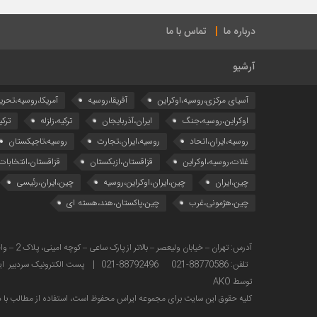
درباره ما
تماس با ما
آرشیو
آسیای مرکزی،روسیه،اوکراین
آفریقا،روسیه
آمریکا،روسیه،تحری
اوکراین،روسیه،جنگ
ایران،آذربایجان
ترکیه،زلزله
ترکی
روسیه،ایران،اتحاد
روسیه،ایران،تجارت
روسیه،تاجیکستان
غلات،روسیه،اوکراین
قزاقستان،ازبکستان
قزاقستان،انتخابات
چین،ایران
چین،ایران،اوکراین،روسیه
چین،ایران،رئیسی
چین،هژمونی،غرب
چین،پاکستان،هند،هسته ای
تلفن: 88770586-021 88792496-021 | پست الکترونیک سردبیر ایراس : sardabir@iras.ir |
توسط AKO
كليه حقوق این سایت برای مجموعه ایراس محفوظ است، استفاده از مطالب با ذك