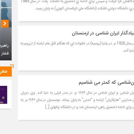
متوسطه را در مدرسه ي زادگاهش فرا گرفت و سپس براي ادامه ي تحصيل به تاشكند رفت. در سال 1989
 دانشگاه دولتي تاشكند (دانشگاه ملي ازبكستان كنوني) به پايان رسيد.
یادگذار ایران شناسی در ارمنستان
پروفسور گئورگي نعلبنديان در سال 1926 م. در چتيا (روسيه) در خانواده اي كه هنگام قتل عام ارامنه از ارزروم به
راهبرد
نيا آمد.
فشار ح
معر
ان‌شناسی که کمتر می شناسیم
ایراس – هرایر موسسیان زبان شناس و ایران شناس در سال ۱۹۲۴ م. در بندر انزلی به دنیا آمد. وی دوران
تحصیلات متوسط خود را در مدارس “هایکازیان” ارامنه و “تمدن” به پایان رساند. موسسیان در سال ۱۹۴۶ م. به
ی برای ادامه تحصیل راهی ارمنستان شد و در دانشگاه زبانهای […]