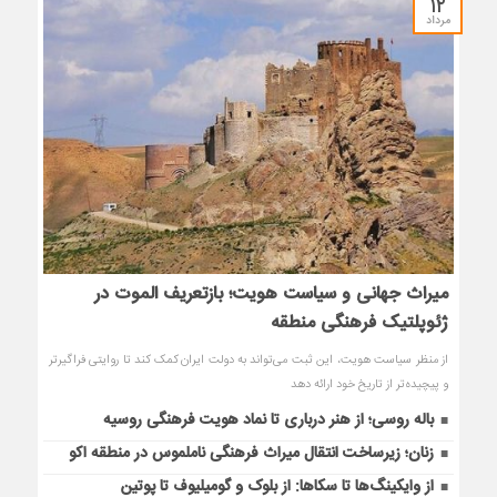
۱۲
مرداد
میراث جهانی و سیاست هویت؛ بازتعریف الموت در
ژئوپلتیک فرهنگی منطقه
از منظر سیاست هویت، این ثبت‌ می‌تواند به دولت ایران کمک کند تا روایتی فراگیرتر
و پیچیده‌تر از تاریخ خود ارائه دهد
باله روسی؛ از هنر درباری تا نماد هویت فرهنگی روسیه
زنان؛ زیرساخت انتقال میراث فرهنگی ناملموس در منطقه اکو
از وایکینگ‌ها تا سکاها: از بلوک و گومیلیوف تا پوتین