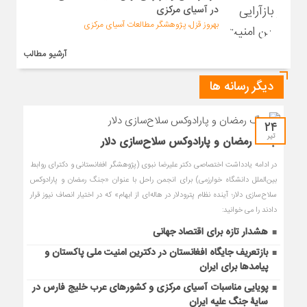
در آسیای مرکزی
بهروز قزل، پژوهشگر مطالعات آسیای مرکزی
آرشیو مطالب
دیگر رسانه ها
۲۴
تیر
جنگ رمضان و پارادوکس سلاح‌سازی دلار
در ادامه یادداشت اختصاصی دکتر علیرضا نبوی (پژوهشگر افغانستانی و دکترای روابط
بین‌الملل دانشگاه خوارزمی) برای انجمن راحل با عنوان «جنگ رمضان و پارادوکس
سلاح‌سازی دلار؛ آینده نظام پترودلار در هاله‌ای از ابهام» که در اختیار انصاف نیوز قرار
دادند را می خوانید:
هشدار تازه برای اقتصاد جهانی
بازتعریف جایگاه افغانستان در دکترین امنیت ملی پاکستان و
پیامدها برای ایران
پویایی مناسبات آسیای مرکزی و کشورهای عرب خلیج فارس در
سایۀ جنگ علیه ایران