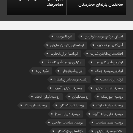
ساختمان پارلمان مجارستان
معاصرهند
آسیای مرکزی،روسیه،اوکراین
آفریقا،روسیه
آمریکا،روسیه،تحریم
ارمنستان،باکو،ترکیه،ایران
افغانستان،طالبان،قدرت
اوراسیا،ایران،تجارت
اوکراین،آمریکا،روسیه
اوکراین،روسیه،آمریکا،جنگ
اوکراین،روسیه،جنگ
ایران،آذربایجان
ترکیه،زلزله
ترکیه،زلزله،امنیت
رشت،روسیه،ایران،آستارا
روسیه،اعراب،اوکراین
روسیه،اوکراین،آمریکا
روسیه،ایبورسک
روسیه،ایران
روسیه،ایران،اتحاد
روسیه،ایران،تجارت
روسیه،تاجیکستان
روسیه،خاورمیانه
روسیه،خاورمیانه،آفریقا
روسیه،دریای سرخ
روسیه،سند،سیاست
روسیه،سیاست خارجی
غلات،روسیه،اوکراین
قزاقستان،ازبکستان