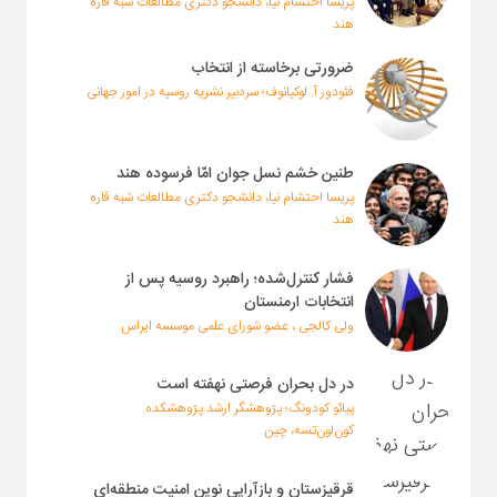
پریسا احتشام نیا، دانشجو دکتری مطالعات شبه قاره
هند
ضرورتی برخاسته از انتخاب
فئودور آ. لوکیانوف؛ سردبیر نشریه روسیه در امور جهانی
طنین خشم نسل جوان امّا فرسوده هند
پریسا احتشام نیا، دانشجو دکتری مطالعات شبه قاره
هند
فشار کنترل‌شده؛ راهبرد روسیه پس از
انتخابات ارمنستان
ولی کالجی ، عضو شورای علمی موسسه ایراس
در دل بحران فرصتی نهفته است
پیائو کو‌دونگ؛ پژوهشگر ارشد پژوهشکده
کون‌لون‌تسه، چین
قرقیزستان و بازآرایی نوین امنیت منطقه‌ای