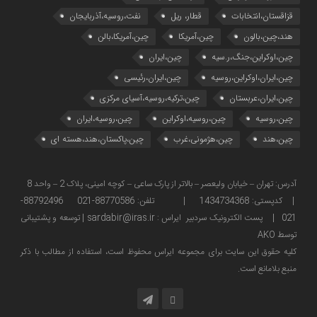
قزاقستان،انتخابات
قطار، ریل
نفت،روسیه،آذربایجان
هند،چین،بالون
چین،آمریکا
چین،آمریکا،بالن
چین،اوکراین،جنگ،ر.سیه
چین،ایران
چین،ایران،اوکراین،روسیه
چین،ایران،رئیسی
چین،ایران،عربستان
چین،ترکیه،روسیه،آسیای مرکزی
چین،روسیه
چین،روسیه،اوکراین
چین،روسیه،ایران
چین،هند
چین،هژمونی،غرب
چین،پاکستان،هند،هسته ای
آدرس: تهران – خیابان ولیعصر – بالاتر از پارک ساعی – کوچه امینی، پلاک 2 – واحد 8
| کدپستی: 1434734368 | تلفن: 88770586-021 88792496-
021 | پست الکترونیک سردبیر ایراس : sardabir@iras.ir |
توسعه و پشتیبانی
توسط AKO
كليه حقوق این سایت برای مجموعه ایراس محفوظ است، استفاده از مطالب با ذكر
منبع بلامانع است.