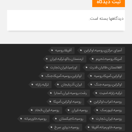
ثبت دیدگاه
دیدگاهها بسته است.
آسیای مرکزی،روسیه،اوکراین
آفریقا،روسیه
آمریکا،روسیه،تحریم
ارمنستان،باکو،ترکیه،ایران
افغانستان،طالبان،قدرت
اوراسیا،ایران،تجارت
اوکراین،آمریکا،روسیه
اوکراین،روسیه،آمریکا،جنگ
اوکراین،روسیه،جنگ
ایران،آذربایجان
ترکیه،زلزله
ترکیه،زلزله،امنیت
رشت،روسیه،ایران،آستارا
روسیه،اعراب،اوکراین
روسیه،اوکراین،آمریکا
روسیه،ایبورسک
روسیه،ایران
روسیه،ایران،اتحاد
روسیه،ایران،تجارت
روسیه،تاجیکستان
روسیه،خاورمیانه
روسیه،خاورمیانه،آفریقا
روسیه،دریای سرخ