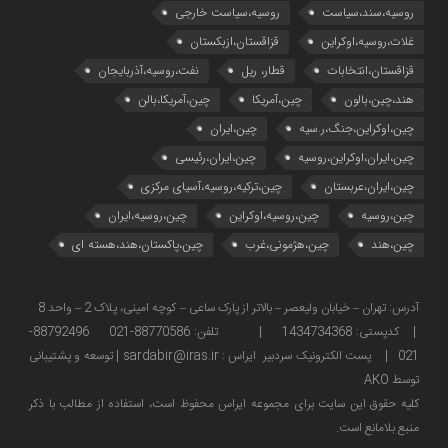
روسیه،سند،سیاست
روسیه،سیاست خارجی
غلات،روسیه،اوکراین
قزاقستان،ازبکستان
قزاقستان،انتخابات
قطار، ریل
نفت،روسیه،آذربایجان
هند،چین،بالون
چین،آمریکا
چین،آمریکا،بالن
چین،اوکراین،جنگ،ر.سیه
چین،ایران
چین،ایران،اوکراین،روسیه
چین،ایران،رئیسی
چین،ایران،عربستان
چین،ترکیه،روسیه،آسیای مرکزی
چین،روسیه
چین،روسیه،اوکراین
چین،روسیه،ایران
چین،هند
چین،هژمونی،غرب
چین،پاکستان،هند،هسته ای
آدرس: تهران – خیابان ولیعصر – بالاتر از پارک ساعی – کوچه امینی، پلاک 2 – واحد 8
| کدپستی: 1434734368 | تلفن: 88770586-021 88792496-
021 | پست الکترونیک سردبیر ایراس : sardabir@iras.ir |
توسعه و پشتیبانی
توسط AKO
كليه حقوق این سایت برای مجموعه ایراس محفوظ است، استفاده از مطالب با ذكر
منبع بلامانع است.