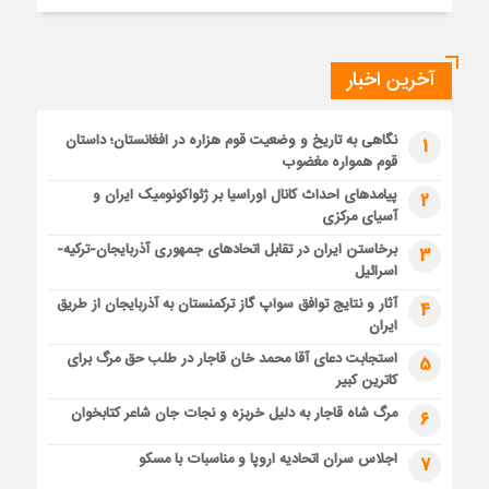
آخرین اخبار
نگاهی به تاریخ و وضعیت قوم هزاره در افغانستان؛ داستان
1
قوم همواره مغضوب
پیامدهای احداث کانال اوراسیا بر ژئواکونومیک ایران و
2
آسیای مرکزی
برخاستن ایران در تقابل اتحادهای جمهوری آذربایجان-ترکیه-
3
اسرائیل
آثار و نتایج توافق سواپ گاز ترکمنستان به آذربایجان از طریق
4
ایران
استجابت دعای آقا محمد خان قاجار در طلب حق مرگ برای
5
کاترین کبیر
مرگ شاه قاجار به دلیل خربزه و نجات جان شاعر کتابخوان
6
اجلاس سران اتحادیه اروپا و مناسبات با مسکو
7