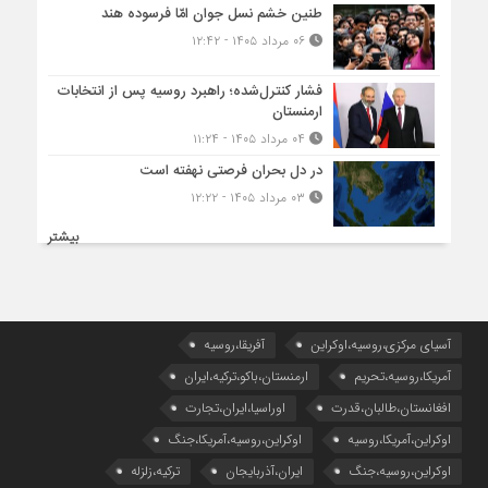
طنین خشم نسل جوان امّا فرسوده هند
۰۶ مرداد ۱۴۰۵ - ۱۲:۴۲
فشار کنترل‌شده؛ راهبرد روسیه پس از انتخابات
ارمنستان
۰۴ مرداد ۱۴۰۵ - ۱۱:۲۴
در دل بحران فرصتی نهفته است
۰۳ مرداد ۱۴۰۵ - ۱۲:۲۲
بیشتر
آسیای مرکزی،روسیه،اوکراین
آفریقا،روسیه
آمریکا،روسیه،تحریم
ارمنستان،باکو،ترکیه،ایران
افغانستان،طالبان،قدرت
اوراسیا،ایران،تجارت
اوکراین،آمریکا،روسیه
اوکراین،روسیه،آمریکا،جنگ
اوکراین،روسیه،جنگ
ایران،آذربایجان
ترکیه،زلزله