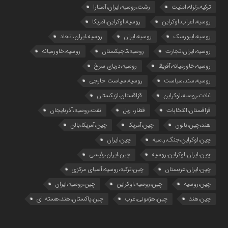
ترکیه،زلزله،امنیت
رشت،روسیه،ایران،آستارا
روسیه،اعراب،اوکراین
روسیه،اوکراین،آمریکا
روسیه،ایبورسک
روسیه،ایران
روسیه،ایران،اتحاد
روسیه،ایران،تجارت
روسیه،تاجیکستان
روسیه،خاورمیانه
روسیه،خاورمیانه،آفریقا
روسیه،دریای سرخ
روسیه،سند،سیاست
روسیه،سیاست خارجی
غلات،روسیه،اوکراین
قزاقستان،ازبکستان
قزاقستان،انتخابات
قطار، ریل
نفت،روسیه،آذربایجان
هند،چین،بالون
چین،آمریکا
چین،آمریکا،بالن
چین،اوکراین،جنگ،ر.سیه
چین،ایران
چین،ایران،اوکراین،روسیه
چین،ایران،رئیسی
چین،ایران،عربستان
چین،ترکیه،روسیه،آسیای مرکزی
چین،روسیه
چین،روسیه،اوکراین
چین،روسیه،ایران
چین،هند
چین،هژمونی،غرب
چین،پاکستان،هند،هسته ای