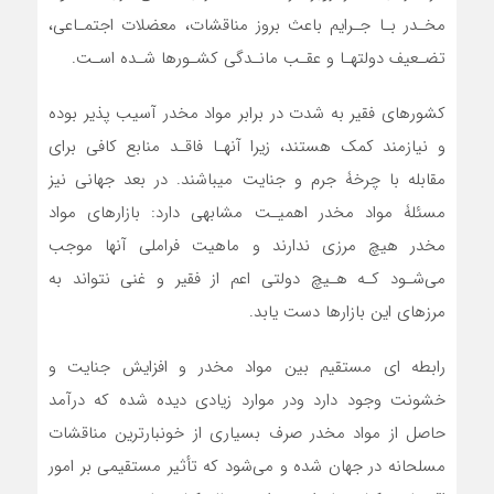
مخـدر بـا جـرایم باعث بروز مناقشات، معضلات اجتمـاعی،
تضـعیف دولتهـا و عقـب مانـدگی کشـورها شـده اسـت.
کشورهای فقیر به شدت در برابر مواد مخدر آسیب پذیر بوده
و نیازمند کمک هستند، زیرا آنهـا فاقـد منابع کافی برای
مقابله با چرخۀ جرم و جنایت میباشند. در بعد جهانی نیز
مسئلۀ مواد مخدر اهمیـت مشابهی دارد: بازارهای مواد
مخدر هیچ مرزی ندارند و ماهیت فراملی آنها موجب
می‌شـود کـه هـیچ دولتی اعم از فقیر و غنی نتواند به
مرزهای این بازارها دست یابد.
رابطه ای مستقیم بین مواد مخدر و افزایش جنایت و
خشونت وجود دارد ودر موارد زیادی دیده شده که درآمد
حاصل از مواد ‌مخدر صرف بسیاری از خونبارترین مناقشات
مسلحانه در جهان شده و می‌شود که تأثیر مستقیمی بر امور