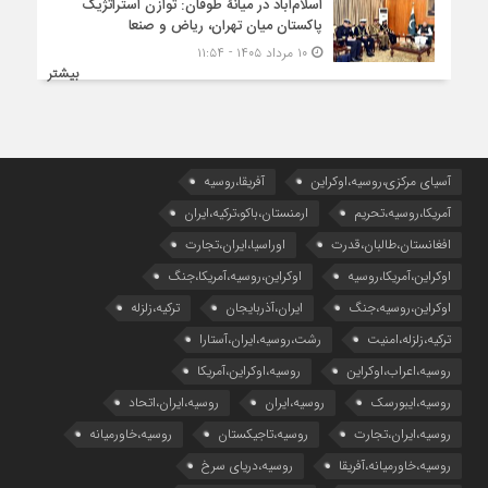
اسلام‌آباد در میانۀ طوفان: توازن استراتژیک
پاکستان میان تهران، ریاض و صنعا
۱۰ مرداد ۱۴۰۵ - ۱۱:۵۴
بیشتر
آسیای مرکزی،روسیه،اوکراین
آفریقا،روسیه
آمریکا،روسیه،تحریم
ارمنستان،باکو،ترکیه،ایران
افغانستان،طالبان،قدرت
اوراسیا،ایران،تجارت
اوکراین،آمریکا،روسیه
اوکراین،روسیه،آمریکا،جنگ
اوکراین،روسیه،جنگ
ایران،آذربایجان
ترکیه،زلزله
ترکیه،زلزله،امنیت
رشت،روسیه،ایران،آستارا
روسیه،اعراب،اوکراین
روسیه،اوکراین،آمریکا
روسیه،ایبورسک
روسیه،ایران
روسیه،ایران،اتحاد
روسیه،ایران،تجارت
روسیه،تاجیکستان
روسیه،خاورمیانه
روسیه،خاورمیانه،آفریقا
روسیه،دریای سرخ