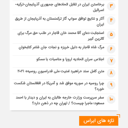
برخاستن ایران در تقابل اتحادهای جمهوری آذربایجان-ترکیه-
3
اسرائیل
آثار و نتایج توافق سواپ گاز ترکمنستان به آذربایجان از طریق
4
ایران
استجابت دعای آقا محمد خان قاجار در طلب حق مرگ برای
5
کاترین کبیر
مرگ شاه قاجار به دلیل خربزه و نجات جان شاعر کتابخوان
6
اجلاس سران اتحادیه اروپا و مناسبات با مسکو
7
متن کامل سند «راهبرد امنیت ملی فدراسیون روسیه» ۲۰۲۱
8
چرا روسیه در سوریه موفق شد و آمریکا در افغانستان شکست
9
خورد؟
سفر سرپرست وزارت خارجه طالبان به ایران و دیدار با احمد
10
مسعود؛ ماجرا چیست؟ / تهران چه در ذهن دارد؟
تازه های ایراس