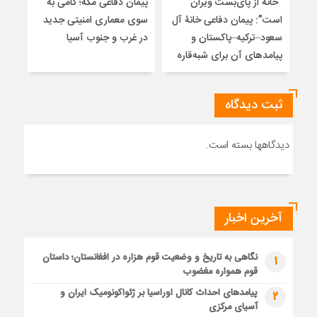
“خانه از پای‌بست ویران
پیمان دفاعی مکه؛ گامی به
تلا
است”: پیمان دفاعی خانۀ آل
سوی معماری امنیتی جدید
ساز
سعود–ترکیه–پاکستان و
در غرب و جنوب آسیا
تلوی
پیامدهای آن برای شبه‌قاره
خاتم
ثبت دیدگاه
دیدگاهها بسته است.
آخرین اخبار
نگاهی به تاریخ و وضعیت قوم هزاره در افغانستان؛ داستان
1
قوم همواره مغضوب
پیامدهای احداث کانال اوراسیا بر ژئواکونومیک ایران و
2
آسیای مرکزی