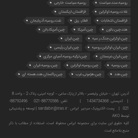
روسیه،سند،سیاست
روسیه،سیاست خارجی
غلات،روسیه،اوکراین
قزاقستان،ازبکستان
قزاقستان،انتخابات
قطار، ریل
نفت،روسیه،آذربایجان
هند،چین،بالون
چین،آمریکا
چین،آمریکا،بالن
چین،اوکراین،جنگ،ر.سیه
چین،ایران
چین،ایران،اوکراین،روسیه
چین،ایران،رئیسی
چین،ایران،عربستان
چین،ترکیه،روسیه،آسیای مرکزی
چین،روسیه
چین،روسیه،اوکراین
چین،روسیه،ایران
چین،هند
چین،هژمونی،غرب
چین،پاکستان،هند،هسته ای
آدرس: تهران – خیابان ولیعصر – بالاتر از پارک ساعی – کوچه امینی، پلاک 2 – واحد 8
| کدپستی: 1434734368 | تلفن: 88770586-021 88792496-
021 | پست الکترونیک سردبیر ایراس : sardabir@iras.ir |
توسعه و پشتیبانی
توسط AKO
كليه حقوق این سایت برای مجموعه ایراس محفوظ است، استفاده از مطالب با ذكر
منبع بلامانع است.