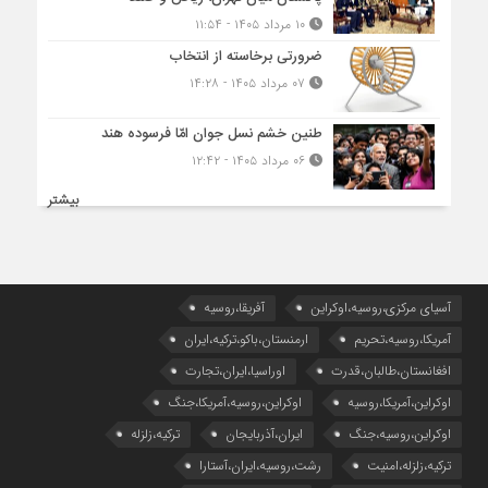
۱۰ مرداد ۱۴۰۵ - ۱۱:۵۴
ضرورتی برخاسته از انتخاب
۰۷ مرداد ۱۴۰۵ - ۱۴:۲۸
طنین خشم نسل جوان امّا فرسوده هند
۰۶ مرداد ۱۴۰۵ - ۱۲:۴۲
بیشتر
آسیای مرکزی،روسیه،اوکراین
آفریقا،روسیه
آمریکا،روسیه،تحریم
ارمنستان،باکو،ترکیه،ایران
افغانستان،طالبان،قدرت
اوراسیا،ایران،تجارت
اوکراین،آمریکا،روسیه
اوکراین،روسیه،آمریکا،جنگ
اوکراین،روسیه،جنگ
ایران،آذربایجان
ترکیه،زلزله
ترکیه،زلزله،امنیت
رشت،روسیه،ایران،آستارا