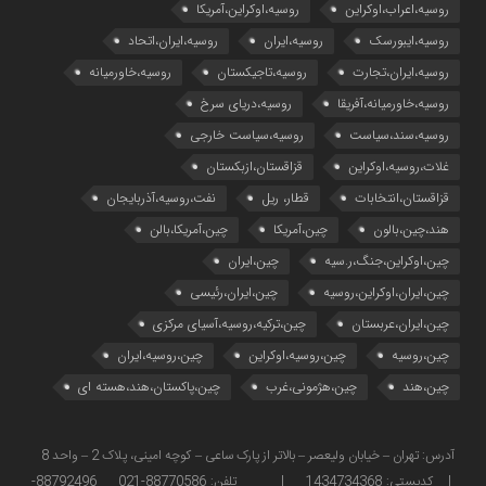
روسیه،اعراب،اوکراین
روسیه،اوکراین،آمریکا
روسیه،ایبورسک
روسیه،ایران
روسیه،ایران،اتحاد
روسیه،ایران،تجارت
روسیه،تاجیکستان
روسیه،خاورمیانه
روسیه،خاورمیانه،آفریقا
روسیه،دریای سرخ
روسیه،سند،سیاست
روسیه،سیاست خارجی
غلات،روسیه،اوکراین
قزاقستان،ازبکستان
قزاقستان،انتخابات
قطار، ریل
نفت،روسیه،آذربایجان
هند،چین،بالون
چین،آمریکا
چین،آمریکا،بالن
چین،اوکراین،جنگ،ر.سیه
چین،ایران
چین،ایران،اوکراین،روسیه
چین،ایران،رئیسی
چین،ایران،عربستان
چین،ترکیه،روسیه،آسیای مرکزی
چین،روسیه
چین،روسیه،اوکراین
چین،روسیه،ایران
چین،هند
چین،هژمونی،غرب
چین،پاکستان،هند،هسته ای
آدرس: تهران – خیابان ولیعصر – بالاتر از پارک ساعی – کوچه امینی، پلاک 2 – واحد 8
| کدپستی: 1434734368 | تلفن: 88770586-021 88792496-