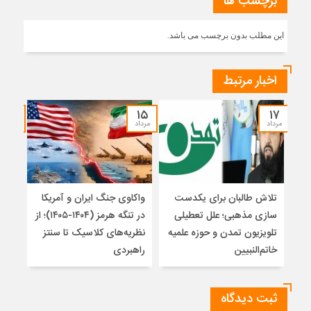
برچسب ها
این مطلب بدون برچسب می باشد.
اخبار مرتبط
۱۴
۱۵
۱۷
مرداد
مرداد
مرداد
تلاش طالبان برای یکدست
واکاوی جنگ ایران و آمریکا
تغیی
سازی مذهبی؛ علل تعطیلی
در تنگه هرمز (۱۴۰۴-۱۴۰۵)؛ از
از ت
تلویزیون تمدن و حوزه علمیه
نظریه‌های کلاسیک تا سنتز
زیر
خاتم‌النبیین
راهبردی
ثبت دیدگاه