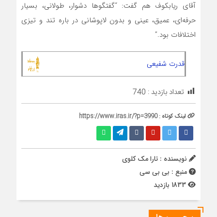
آقای ریابکوف هم گفت: “گفتگوها دشوار، طولانی، بسیار
حرفه‌ای، عمیق، عینی و بدون لاپوشانی در باره تند و تیزی
اختلافات بود.”
قدرت شفیعی
تعداد بازدید :
740
لینک کوتاه :
https://www.iras.ir/?p=3990
نویسنده : تارا مک کلوی
منبع : بی بی سی
1833 بازدید