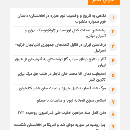
نگاهی به تاریخ و وضعیت قوم هزاره در افغانستان؛ داستان
1
قوم همواره مغضوب
پیامدهای احداث کانال اوراسیا بر ژئواکونومیک ایران و
2
آسیای مرکزی
برخاستن ایران در تقابل اتحادهای جمهوری آذربایجان-ترکیه-
3
اسرائیل
آثار و نتایج توافق سواپ گاز ترکمنستان به آذربایجان از طریق
4
ایران
استجابت دعای آقا محمد خان قاجار در طلب حق مرگ برای
5
کاترین کبیر
مرگ شاه قاجار به دلیل خربزه و نجات جان شاعر کتابخوان
6
اجلاس سران اتحادیه اروپا و مناسبات با مسکو
7
متن کامل سند «راهبرد امنیت ملی فدراسیون روسیه» ۲۰۲۱
8
چرا روسیه در سوریه موفق شد و آمریکا در افغانستان شکست
9