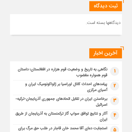
ثبت دیدگاه
دیدگاهها بسته است.
آخرین اخبار
نگاهی به تاریخ و وضعیت قوم هزاره در افغانستان؛ داستان
1
قوم همواره مغضوب
پیامدهای احداث کانال اوراسیا بر ژئواکونومیک ایران و
2
آسیای مرکزی
برخاستن ایران در تقابل اتحادهای جمهوری آذربایجان-ترکیه-
3
اسرائیل
آثار و نتایج توافق سواپ گاز ترکمنستان به آذربایجان از طریق
4
ایران
استجابت دعای آقا محمد خان قاجار در طلب حق مرگ برای
5