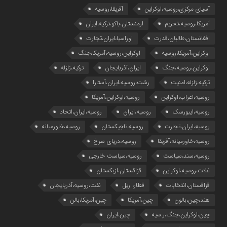
آسیای مرکزی،روسیه،اوکراین
آفریقا،روسیه
آمریکا،روسیه،تحریم
ارمنستان،باکو،ترکیه،ایران
افغانستان،طالبان،قدرت
اوراسیا،ایران،تجارت
اوکراین،آمریکا،روسیه
اوکراین،روسیه،آمریکا،جنگ
اوکراین،روسیه،جنگ
ایران،آذربایجان
ترکیه،زلزله
ترکیه،زلزله،امنیت
رشت،روسیه،ایران،آستارا
روسیه،اعراب،اوکراین
روسیه،اوکراین،آمریکا
روسیه،ایبورسک
روسیه،ایران
روسیه،ایران،اتحاد
روسیه،ایران،تجارت
روسیه،تاجیکستان
روسیه،خاورمیانه
روسیه،خاورمیانه،آفریقا
روسیه،دریای سرخ
روسیه،سند،سیاست
روسیه،سیاست خارجی
غلات،روسیه،اوکراین
قزاقستان،ازبکستان
قزاقستان،انتخابات
قطار، ریل
نفت،روسیه،آذربایجان
هند،چین،بالون
چین،آمریکا
چین،آمریکا،بالن
چین،اوکراین،جنگ،ر.سیه
چین،ایران