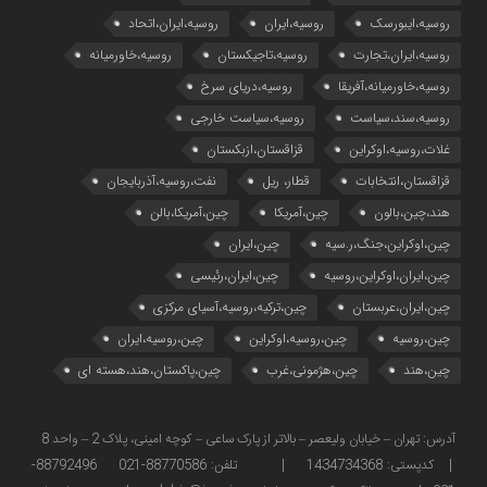
روسیه،ایبورسک
روسیه،ایران
روسیه،ایران،اتحاد
روسیه،ایران،تجارت
روسیه،تاجیکستان
روسیه،خاورمیانه
روسیه،خاورمیانه،آفریقا
روسیه،دریای سرخ
روسیه،سند،سیاست
روسیه،سیاست خارجی
غلات،روسیه،اوکراین
قزاقستان،ازبکستان
قزاقستان،انتخابات
قطار، ریل
نفت،روسیه،آذربایجان
هند،چین،بالون
چین،آمریکا
چین،آمریکا،بالن
چین،اوکراین،جنگ،ر.سیه
چین،ایران
چین،ایران،اوکراین،روسیه
چین،ایران،رئیسی
چین،ایران،عربستان
چین،ترکیه،روسیه،آسیای مرکزی
چین،روسیه
چین،روسیه،اوکراین
چین،روسیه،ایران
چین،هند
چین،هژمونی،غرب
چین،پاکستان،هند،هسته ای
آدرس: تهران – خیابان ولیعصر – بالاتر از پارک ساعی – کوچه امینی، پلاک 2 – واحد 8
| کدپستی: 1434734368 | تلفن: 88770586-021 88792496-