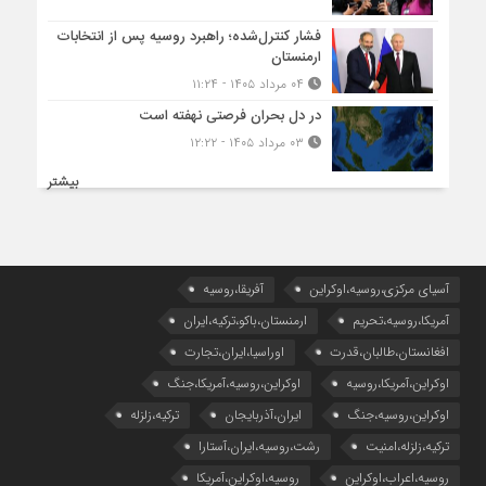
فشار کنترل‌شده؛ راهبرد روسیه پس از انتخابات
ارمنستان
۰۴ مرداد ۱۴۰۵ - ۱۱:۲۴
در دل بحران فرصتی نهفته است
۰۳ مرداد ۱۴۰۵ - ۱۲:۲۲
بیشتر
آسیای مرکزی،روسیه،اوکراین
آفریقا،روسیه
آمریکا،روسیه،تحریم
ارمنستان،باکو،ترکیه،ایران
افغانستان،طالبان،قدرت
اوراسیا،ایران،تجارت
اوکراین،آمریکا،روسیه
اوکراین،روسیه،آمریکا،جنگ
اوکراین،روسیه،جنگ
ایران،آذربایجان
ترکیه،زلزله
ترکیه،زلزله،امنیت
رشت،روسیه،ایران،آستارا
روسیه،اعراب،اوکراین
روسیه،اوکراین،آمریکا