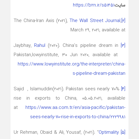
سایت
https://b2n.ir/s51451
The China-Iran Axis (2021),
The Wall Street Journal
,
[۲]
March 29, 2021, available at
Rahul
(2020). China’s pipeline dream in
Jaybhay,
[۳]
Pakistan,lowyinstitute, 30 Jun 2020, available at
https://www.lowyinstitute.org/the-interpreter/china-
s-pipeline-dream-pakistan
Sajid , Islamuddin(2021). Pakistan sees nearly 70%
[۴]
rise in exports to China, 05.05.2021, available
at
https://www.aa.com.tr/en/asia-pacific/pakistan-
sees-nearly-70-rise-in-exports-to-china/2229981
Optimality
Ur Rehman, Obaid & Ali, Yousaf, (2021). “
[۵]