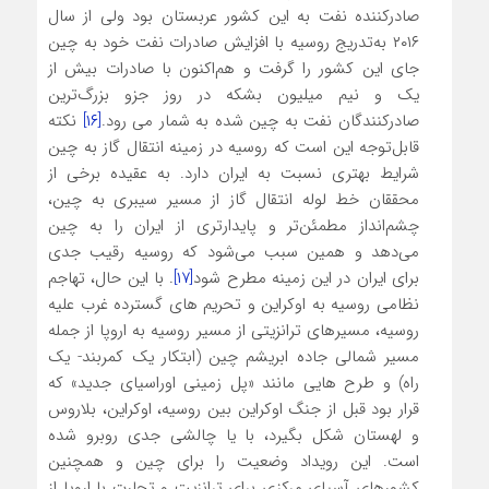
صادرکننده نفت به این کشور عربستان بود ولی از سال
۲۰۱۶ به‌تدریج روسیه با افزایش صادرات نفت خود به چین
جای این کشور را گرفت و هم‌اکنون با صادرات بیش از
یک و نیم میلیون بشکه در روز جزو بزرگ‌ترین
صادرکنندگان نفت به چین شده به شمار می رود.
[۱۶]
نکته
قابل‌توجه این است که روسیه در زمینه انتقال گاز به چین
شرایط بهتری نسبت به ایران دارد. به عقیده برخی از
محققان خط لوله انتقال گاز از مسیر سیبری به چین،
چشم‌انداز مطمئن‌تر و پایدارتری از ایران را به چین
می‌دهد و همین سبب می‌شود که روسیه رقیب جدی
برای ایران در این زمینه مطرح شود
[۱۷]
. با این حال، تهاجم
نظامی روسیه به اوکراین و تحریم های گسترده غرب علیه
روسیه، مسیرهای ترانزیتی از مسیر روسیه به اروپا از جمله
مسیر شمالی جاده ابریشم چین (ابتکار یک کمربند- یک
راه) و طرح هایی مانند «پل زمینی اوراسیای جدید» که
قرار بود قبل از جنگ اوکراین بین روسیه، اوکراین، بلاروس
و لهستان شکل بگیرد، با یا چالشی جدی روبرو شده
است. این رویداد وضعیت را برای چین و همچنین
کشورهای آسیای مرکزی برای ترانزیت و تجارت با اروپا از