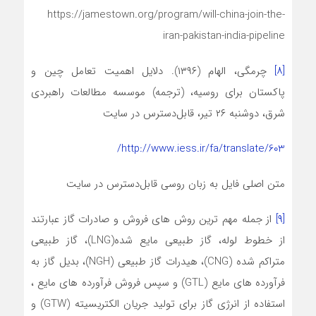
https://jamestown.org/program/will-china-join-the-
iran-pakistan-india-pipeline
[۸]
چرمگی، الهام (۱۳۹۶). دلایل اهمیت تعامل چین و
پاکستان برای روسیه، (ترجمه) موسسه مطالعات راهبردی
شرق، دوشنبه ۲۶ تیر، قابل‌دسترس در سایت
http://www.iess.ir/fa/translate/603/
متن اصلی فایل به زبان روسی قابل‌دسترس در سایت
[۹]
از جمله مهم ترین روش های فروش و صادرات گاز عبارتند
از خطوط لوله، گاز طبیعی مایع شده(LNG)، گاز طبیعی
متراکم شده (CNG)، هیدرات گاز طبیعی (NGH)، بدیل گاز به
فرآورده های مایع (GTL) و سپس فروش فرآورده های مایع ،
استفاده از انرژی گاز برای تولید جریان الکتریسیته (GTW) و