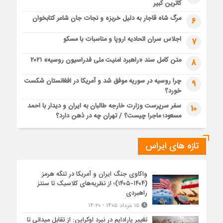
کاترین کبیر
مرگ شاه قاجار به دلیل خربزه و نجات جان شاعر کتابخوان
6
اجلاس سران اتحادیه اروپا و مناسبات با مسکو
7
متن کامل سند «راهبرد امنیت ملی فدراسیون روسیه» ۲۰۲۱
8
چرا روسیه در سوریه موفق شد و آمریکا در افغانستان شکست
9
خورد؟
سفر سرپرست وزارت خارجه طالبان به ایران و دیدار با احمد
10
مسعود؛ ماجرا چیست؟ / تهران چه در ذهن دارد؟
تازه های ایراس
واکاوی جنگ ایران و آمریکا در تنگه هرمز
(۱۴۰۴-۱۴۰۵)؛ از نظریه‌های کلاسیک تا سنتز
راهبردی
۱۵ مرداد ۱۴۰۵ - ۱۴:۲۰
تغییر پارادایم در نبرد اوکراین: از تقابل میدانی تا