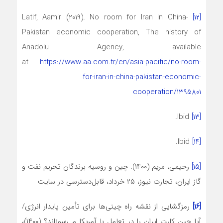
Latif, Aamir (2019). No room for Iran in China-
[۱۲]
Pakistan economic cooperation, The history of
Anadolu Agency, available
at
https://www.aa.com.tr/en/asia-pacific/no-room-
for-iran-in-china-pakistan-economic-
cooperation/1395801
Ibid.
[۱۳]
Ibid.
[۱۴]
[۱۵]
رحیمی، مریم (۱۴۰۰). چین و روسیه برندگان تحریم نفت و
گاز ایران، تجارت نیوز، ۲۵ خرداد، قابل‌دسترسی در سایت
[۱۶]
رمزگشایی از نقشه راه چینی‌ها برای تأمین پایدار انرژی/
آیا چین کارتِ ایران را در تعامل با آمریکا می‌سوزاند؟ (۱۴۰۰)،