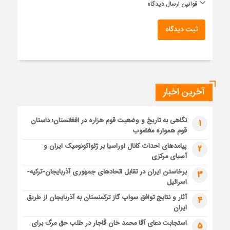
قوانین ارسال دیدگاه
ثبت دیدگاه
آخرین اخبار
نگاهی به تاریخ و وضعیت قوم هزاره در افغانستان؛ داستان
1
قوم همواره مغضوب
پیامدهای احداث کانال اوراسیا بر ژئواکونومیک ایران و
2
آسیای مرکزی
برخاستن ایران در تقابل اتحادهای جمهوری آذربایجان-ترکیه-
3
اسرائیل
آثار و نتایج توافق سواپ گاز ترکمنستان به آذربایجان از طریق
4
ایران
استجابت دعای آقا محمد خان قاجار در طلب حق مرگ برای
5