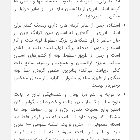
اند. بنابراین، با توجه به اینگونه نابسامانیها و ناامنی ها
گزینه انتقال انرژی از پاکستان برای ایران و سایر طرفها را
ممکن است پرهزینه کند.
استفاده چین از سایر گزینه های دارای ریسک کمتر برای
انتقال انرژی. از آنجایی که استان سین کیانگ چین در
حال حاضر دارای شبکه‌های بزرگ خطوط لوله نفت و گاز
است و دومین منطقه بزرگ تولیدکننده نفت در کشور
است و چین از طریق خطوط لوله از کشورهای آسیای
میانه، به‌ویژه قزاقستان و همچنین روسیه، منابع نفت
کافی دریافت می‌کند؛ بنابراین، منطق افزودن خط لوله
دیگری از طریق مناطق دشوار و ناپایدار از منطق محکمی
برخوردار نیست.
با توجه به هم مرز بودن و همسایگی ایران با ایالت
بلوچستان پاکستان، این ایالت و خصوصا بندرگوادر مکان
اصلی برای عملیات انتقال انرژی از ایران خواهد بود. اما
مشکلی که وجود دارد این است که بندر گوادر فقط سه
اسکله معمولی ۲۰۰ متری و یک اسکله عمومی ۱۰۰ متری
دارد و این امر باعث می‌شود که این بندر نتواند
محموله‌های بزرگ نفتی را تخلیه کند مگر اینکه اسکله‌های