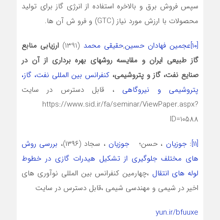
سپس فروش برق و بالاخره استفاده از انرژی گاز برای تولید
محصولات با ارزش مورد نیاز (GTC) و فرو ش آن ها.
[۱۰]
عجمین فهادان حسین
,
حقیقی محمد
(1391)
ارزیابی منابع
گاز طبیعی ایران و مقایسه روشهای بهره برداری از آن در
صنایع نفت، گاز و پتروشیمی،
کنفرانس بین المللی نفت، گاز،
پتروشیمی و نیروگاهی
، قابل دسترس در سایت
https://www.sid.ir/fa/seminar/ViewPaper.aspx?
ID=10588
[۱۱]
:
جوزیان
، حسن؛
جوزیان
، سجاد (۱۳۹۶)،
بررسی روش
های مختلف جلوگیری از تشکیل هیدرات گازی در خطوط
لوله های انتقال
،چهارمین کنفرانس بین المللی نوآوری های
اخیر در شیمی و مهندسی شیمی ،قابل دسترس در سایت
yun.ir/bfuuxe