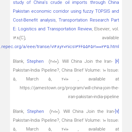
study of China’s crude oil imports through China
Pakistan economic corridor using fuzzy TOPSIS and
Cost-Benefit analysis
,
Transportation Research Part
E: Logistics and Transportation Review
, Elsevier, vol.
148(C), available
s.repec.org/a/eee/transe/v148y2021ics1366554521000235.html
Stephen
(2010). Will China Join the Iran-
Blank,
[۶]
Pakistan-India Pipeline?, China Brief Volume: 10 Issue:
5, March 5, 2010 , available at
https://jamestown.org/program/will-china-join-the-
iran-pakistan-india-pipeline
Blank,
Stephen
(2010). Will China Join the Iran-
[۷]
Pakistan-India Pipeline?, China Brief Volume: 10 Issue:
5, March 5, 2010 , available at