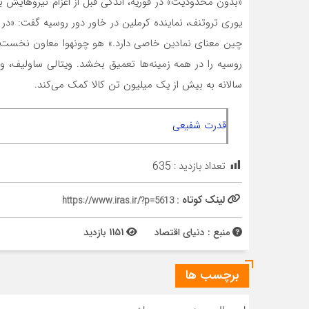
«بدون محدودیت» در فوریه، اندکی قبل از اعزام نیروهایش ب
یوری تروتنف، نماینده کرملین در خاور دور روسیه گفت: «د
چین معنای نمادین خاصی دارد.» هو چونهوا معاون نخست‌‌
روسیه را در همه زمینه‌ها تعمیق بخشد. ویتالی ساولیف، و
سالانه به بیش از یک میلیون تن کالا کمک می‌کند.
قدرت شفیعی
تعداد بازدید :
635
لینک کوتاه :
https://www.iras.ir/?p=5613
منبع : دنیای اقتصاد
1151 بازدید
برچسب ها