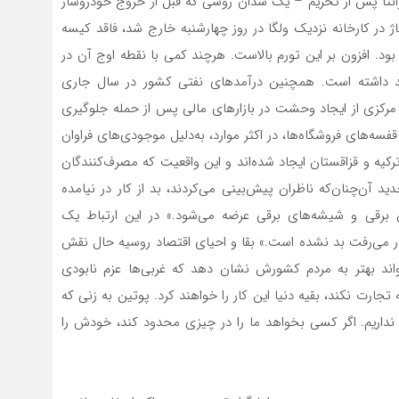
گرانتا پس از تحریم – یک سدان روسی که قبل از خروج خودروساز
 در کارخانه نزدیک ولگا در روز چهارشنبه خارج شد، فاقد کیسه
ا و کنترل‌‌های مدرن آلودگی یا ترمزهای ضد قفل (ABS) بود. افزون بر این تورم بالاست. هرچند کمی با نقطه اوج آن در
رشد داشته است. همچنین درآمدهای نفتی کشور در سال جاری
نک مرکزی از ایجاد وحشت در بازارهای مالی پس از حمله جلوگیری
فسه‌های فروشگاه‌ها، در اکثر موارد، به‌دلیل موجودی‌‌های فراوان
یه و قزاقستان ایجاد شده‌‌اند و این واقعیت که مصرف‌‌کنندگان
دید آن‌چنان‌که ناظران پیش‌‌بینی می‌‌کردند، بد از کار در نیامده
برقی و شیشه‌های برقی عرضه می‌‌شود.» در این ارتباط یک
 می‌‌رفت بد نشده است.» بقا و احیای اقتصاد روسیه حال نقش
تواند بهتر به مردم کشورش نشان دهد که غربی‌‌ها عزم نابودی
تجارت نکند، بقیه دنیا این کار را خواهند کرد. پوتین به زنی که
ه نداریم. اگر کسی بخواهد ما را در چیزی محدود کند، خودش را