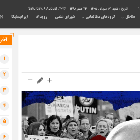
1
تاریخ :
شنبه, ۱۷ مرداد , ۱۴۰۵
24 صفر 1448
Saturday, 8 August , 2026
مناطق
گروه‌های مطالعاتی
شورای علمی
رویداد
ایرانیستیکا
EN
آخری
1
2
3
4
5
6