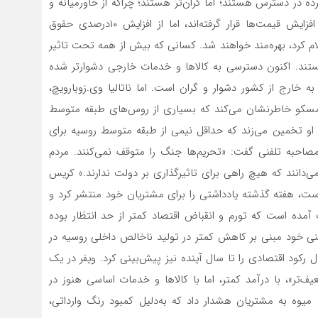
ده در دسترس هستند؛ اما گران‌تر هستند؛ چراکه از خاورمیانه و
آسیای مرکزی به روسیه حمل می‌‌شوند. فقرا تحت تاثیر افزایش قیمت‌‌ها قرار گرفته‌‌اند، اما از افزایش ۱۰درصدی حقوق
 کرد، بهره‌‌مند خواهند شد. کسانی که بیش از همه تحت تاثیر
هستند. اکنون دسترسی به کالاها و خدمات خارجی دشوارتر شده
 خارج از کشور دشوار و گران است. اما ناتالیا وی.‌زوبارویچ،
سکو خاطرنشان می‌‌کند که بسیاری از روس‌‌های طبقه متوسط
ند. او تخمین می‌‌زند که حداقل نیمی از طبقه متوسط روسیه برای
صاحبه تلفنی گفت: «تحریم‌‌ها جنگ را متوقف نمی‌‌کنند. مردم
ی‌‌دانند که هیچ راهی برای تاثیرگذاری بر دولت ندارند.» کریس
 است، هفته گذشته یادداشتی را برای مشتریان خود منتشر کرد و
 آمده است که تورم و انقباض اقتصاد کمتر از حد انتظار بوده
ینی خود مبنی بر کاهش کمتر در تولید ناخالص داخلی روسیه در
صد اصلاح و در عین حال رکود اقتصادی را تا سال آینده نیز پیش‌‌بینی کرد. ویفر در یک
یف‌‌تر»، با درآمد کمتر، اما با کالاها و خدمات اساسی هنوز در
وه به مشتریان هشدار داد که به‌دلیل کمبود رنگ وارداتی،