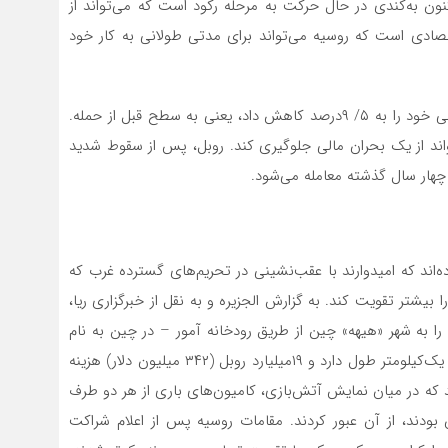
نون به‌‌کندی در حال حرکت به مرحله رکود است که می‌تواند از
صادی است که روسیه می‌‌تواند برای مدتی طولانی به کار خود
روز جمعه، با تثبیت تورم، بانک مرکزی روسیه نرخ بهره اصلی خود را به ۵/ ۹درصد کاهش داد، یعنی به سطح قبل از حمله.
فزایش داده بود تا بتواند از یک بحران مالی جلوگیری کند. روبل، پس از سقوط شدید
هار سال گذشته معامله می‌‌شود.
‌اند که امیدوارند با عقب‌‌نشینی در تحریم‌‌های گسترده غرب که
 بیشتر تقویت کند. به گزارش الجزیره و به نقل از خبرگزاری ریا،
 به شهر «هیهه» چین از طریق رودخانه آمور – در چین به نام
هیلونگجیانگ معروف است – متصل می‌‌کند. این پل حدود یک‌کیلومتر طول دارد و ۱۹میلیارد روبل (۳۴۲ میلیون دلار) هزینه
د که در میان نمایش آتش‌‌بازی، کامیون‌‌های باری از هر دو طرف
 بودند، از آن عبور کردند. مقامات روسیه پس از اعلام شراکت