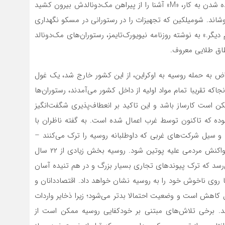
یوگنی شومیلکین یکشنبه به سر کار بازمی‌‌گردد. او برای آماده شدن به کار، «M» آشنا را از پیراهن مک‌‌دونالدش بیرون کشید
پوشاند. شومیلکین که تجهیزات را در رستورانی در مسکو نگهداری
یگر.» به نوشته روزنامه نیویورک‌‌تایمز، رستوران‌‌های مک‌‌دونالد
طاق طلایی معروف.
راض به حمله روسیه به اوکراین، از این کشور خارج شد، یک غول
او، ازآنجاکه تقریبا تمام مواد اولیه از داخل کشور می‌‌آمدند، رستوران‌‌ها
کن است کارساز باشد و این تاکید بر انعطاف‌‌پذیری شگفت‌انگیز
 بوده که تاکنون توسط غرب اعمال شده است. به گفته ناظران با
سیل شرکت‌های غربی که داوطلبانه روسیه را ترک می‌‌کنند –
نتوانسته است اقتصاد را به‌طور کامل از بین ببرد یا باعث واکنش مردمی علیه پوتین شود. روسیه بخش زیادی از ۲۲ سال
‌‌رسد که ترک پیوندهای تجاری بسیار بزرگ و در هم تنیده آسان
ها روی ناخوش خود را به روسیه نشان خواهد داد. اقتصاددانان و
ل کاهش است و وضعیت احتمالا بدتر می‌‌شود؛ زیرا ذخایر واردات
د. برخی تلاش‌‌های مبتنی بر خودکفایی روسیه ممکن است از