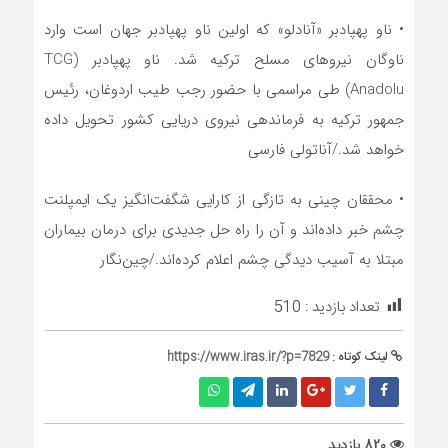
• ناو پهپادبر «آنادلو» که اولین ناو پهپادبر جهان است وارد
ناوگان نیروهای مسلح ترکیه شد. ناو پهپادبر (TCG
Anadolu) طی مراسمی با حضور رجب طیب اردوغان، رئیس
جمهور ترکیه به فرماندهی نیروی دریایی کشور تحویل داده
خواهد شد./آناتولی فارسی
• محققان چینی به تازگی از کارایی شگفت‌انگیز یک ایمپلنت
چشم خبر داده‌اند و آن را راه حل جدیدی برای درمان بیماران
مبتلا به آسیب دیدگی چشم اعلام کرده‌اند./چین‌نگار
تعداد بازدید :
510
لینک کوتاه :
https://www.iras.ir/?p=7829
820 بازدید