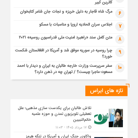
کاترین کبیر
مرگ شاه قاجار به دلیل خربزه و نجات جان شاعر کتابخوان
6
اجلاس سران اتحادیه اروپا و مناسبات با مسکو
7
متن کامل سند «راهبرد امنیت ملی فدراسیون روسیه» ۲۰۲۱
8
چرا روسیه در سوریه موفق شد و آمریکا در افغانستان شکست
9
خورد؟
سفر سرپرست وزارت خارجه طالبان به ایران و دیدار با احمد
10
مسعود؛ ماجرا چیست؟ / تهران چه در ذهن دارد؟
تازه های ایراس
تلاش طالبان برای یکدست سازی مذهبی؛ علل
تعطیلی تلویزیون تمدن و حوزه علمیه
خاتم‌النبیین
۱۷ مرداد ۱۴۰۵ - ۱۱:۰۳
واکاوی جنگ ایران و آمریکا در تنگه هرمز