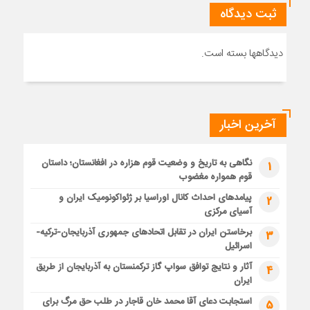
ثبت دیدگاه
دیدگاهها بسته است.
آخرین اخبار
نگاهی به تاریخ و وضعیت قوم هزاره در افغانستان؛ داستان
1
قوم همواره مغضوب
پیامدهای احداث کانال اوراسیا بر ژئواکونومیک ایران و
2
آسیای مرکزی
برخاستن ایران در تقابل اتحادهای جمهوری آذربایجان-ترکیه-
3
اسرائیل
آثار و نتایج توافق سواپ گاز ترکمنستان به آذربایجان از طریق
4
ایران
استجابت دعای آقا محمد خان قاجار در طلب حق مرگ برای
5