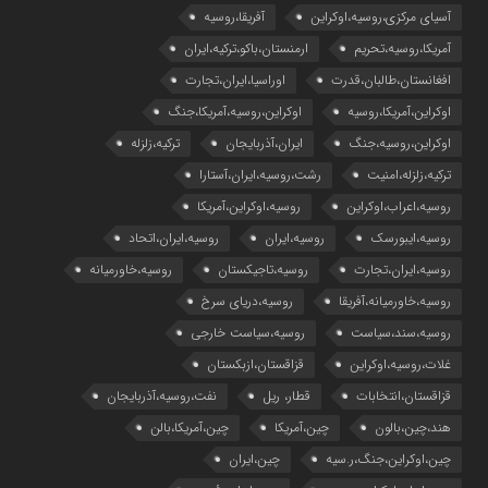
آسیای مرکزی،روسیه،اوکراین
آفریقا،روسیه
آمریکا،روسیه،تحریم
ارمنستان،باکو،ترکیه،ایران
افغانستان،طالبان،قدرت
اوراسیا،ایران،تجارت
اوکراین،آمریکا،روسیه
اوکراین،روسیه،آمریکا،جنگ
اوکراین،روسیه،جنگ
ایران،آذربایجان
ترکیه،زلزله
ترکیه،زلزله،امنیت
رشت،روسیه،ایران،آستارا
روسیه،اعراب،اوکراین
روسیه،اوکراین،آمریکا
روسیه،ایبورسک
روسیه،ایران
روسیه،ایران،اتحاد
روسیه،ایران،تجارت
روسیه،تاجیکستان
روسیه،خاورمیانه
روسیه،خاورمیانه،آفریقا
روسیه،دریای سرخ
روسیه،سند،سیاست
روسیه،سیاست خارجی
غلات،روسیه،اوکراین
قزاقستان،ازبکستان
قزاقستان،انتخابات
قطار، ریل
نفت،روسیه،آذربایجان
هند،چین،بالون
چین،آمریکا
چین،آمریکا،بالن
چین،اوکراین،جنگ،ر.سیه
چین،ایران