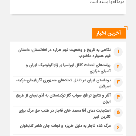
دیدگاهها بسته است.
آخرین اخبار
نگاهی به تاریخ و وضعیت قوم هزاره در افغانستان؛ داستان
1
قوم همواره مغضوب
پیامدهای احداث کانال اوراسیا بر ژئواکونومیک ایران و
2
آسیای مرکزی
برخاستن ایران در تقابل اتحادهای جمهوری آذربایجان-ترکیه-
3
اسرائیل
آثار و نتایج توافق سواپ گاز ترکمنستان به آذربایجان از طریق
4
ایران
استجابت دعای آقا محمد خان قاجار در طلب حق مرگ برای
5
کاترین کبیر
مرگ شاه قاجار به دلیل خربزه و نجات جان شاعر کتابخوان
6