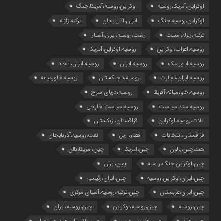
اوکراین،آمریکا،روسیه
اوکراین،روسیه،آمریکا،جنگ
اوکراین،روسیه،جنگ
ایران،آذربایجان
ترکیه،زلزله
ترکیه،زلزله،امنیت
رشت،روسیه،ایران،آستارا
روسیه،اعراب،اوکراین
روسیه،اوکراین،آمریکا
روسیه،ایبورسک
روسیه،ایران
روسیه،ایران،اتحاد
روسیه،ایران،تجارت
روسیه،تاجیکستان
روسیه،خاورمیانه
روسیه،خاورمیانه،آفریقا
روسیه،دریای سرخ
روسیه،سند،سیاست
روسیه،سیاست خارجی
غلات،روسیه،اوکراین
قزاقستان،ازبکستان
قزاقستان،انتخابات
قطار، ریل
نفت،روسیه،آذربایجان
هند،چین،بالون
چین،آمریکا
چین،آمریکا،بالن
چین،اوکراین،جنگ،ر.سیه
چین،ایران
چین،ایران،اوکراین،روسیه
چین،ایران،رئیسی
چین،ایران،عربستان
چین،ترکیه،روسیه،آسیای مرکزی
چین،روسیه
چین،روسیه،اوکراین
چین،روسیه،ایران
چین،هند
چین،هژمونی،غرب
چین،پاکستان،هند،هسته ای