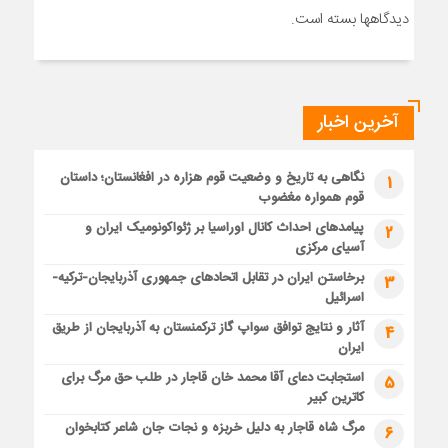
دیدگاهها بسته است.
آخرین اخبار
نگاهی به تاریخ و وضعیت قوم هزاره در افغانستان؛ داستان
1
قوم همواره مغضوب
پیامدهای احداث کانال اوراسیا بر ژئواکونومیک ایران و
2
آسیای مرکزی
برخاستن ایران در تقابل اتحادهای جمهوری آذربایجان-ترکیه-
3
اسرائیل
آثار و نتایج توافق سواپ گاز ترکمنستان به آذربایجان از طریق
4
ایران
استجابت دعای آقا محمد خان قاجار در طلب حق مرگ برای
5
کاترین کبیر
مرگ شاه قاجار به دلیل خربزه و نجات جان شاعر کتابخوان
6