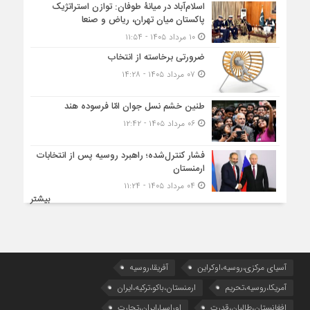
اسلام‌آباد در میانۀ طوفان: توازن استراتژیک
پاکستان میان تهران، ریاض و صنعا
۱۰ مرداد ۱۴۰۵ - ۱۱:۵۴
ضرورتی برخاسته از انتخاب
۰۷ مرداد ۱۴۰۵ - ۱۴:۲۸
طنین خشم نسل جوان امّا فرسوده هند
۰۶ مرداد ۱۴۰۵ - ۱۲:۴۲
فشار کنترل‌شده؛ راهبرد روسیه پس از انتخابات
ارمنستان
۰۴ مرداد ۱۴۰۵ - ۱۱:۲۴
بیشتر
آسیای مرکزی،روسیه،اوکراین
آفریقا،روسیه
آمریکا،روسیه،تحریم
ارمنستان،باکو،ترکیه،ایران
افغانستان،طالبان،قدرت
اوراسیا،ایران،تجارت