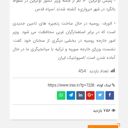
• پلیس اوکراین: ۱۶ نفر از جمله وزیر کشور اوکراین در سقوط
بالگرد در شهر «برواری» کشته شدند./سپاه قدس
• لاورف: روسیه در حال ساخت زنجیره های تامین جدیدی
است که در برابر استعمارگران غربی محافظت می شود. وزیر
امور خارجه روسیه در بخشی دیگری از سخنان خود کفت:
نشست وزرای خارجه سوریه و ترکیه با میانجیگری ما در حال
آماده شدن است./اسپوتنیک ایران
تعداد بازدید :
454
لینک کوتاه :
https://www.iras.ir/?p=7228
756 بازدید