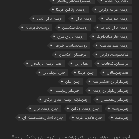
ترکیه،زلزله،امنیت
رشت،روسیه،ایران،آستارا
روسیه،اعراب،اوکراین
روسیه،اوکراین،آمریکا
روسیه،ایبورسک
روسیه،ایران
روسیه،ایران،اتحاد
روسیه،ایران،تجارت
روسیه،تاجیکستان
روسیه،خاورمیانه
روسیه،خاورمیانه،آفریقا
روسیه،دریای سرخ
روسیه،سند،سیاست
روسیه،سیاست خارجی
غلات،روسیه،اوکراین
قزاقستان،ازبکستان
قزاقستان،انتخابات
قطار، ریل
نفت،روسیه،آذربایجان
هند،چین،بالون
چین،آمریکا
چین،آمریکا،بالن
چین،اوکراین،جنگ،ر.سیه
چین،ایران
چین،ایران،اوکراین،روسیه
چین،ایران،رئیسی
چین،ایران،عربستان
چین،ترکیه،روسیه،آسیای مرکزی
چین،روسیه
چین،روسیه،اوکراین
چین،روسیه،ایران
چین،هند
چین،هژمونی،غرب
چین،پاکستان،هند،هسته ای
آدرس: تهران – خیابان ولیعصر – بالاتر از پارک ساعی – کوچه امینی، پلاک 2 – واحد 8