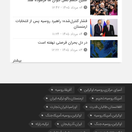
طنین خشم نسل جوان امّا فرسوده هند
۰۶ مرداد ۱۴۰۵ - ۱۲:۴۲
فشار کنترل‌شده؛ راهبرد روسیه پس از انتخابات
ارمنستان
۰۴ مرداد ۱۴۰۵ - ۱۱:۲۴
در دل بحران فرصتی نهفته است
۰۳ مرداد ۱۴۰۵ - ۱۲:۲۲
بیشتر
آسیای مرکزی،روسیه،اوکراین
آفریقا،روسیه
آمریکا،روسیه،تحریم
ارمنستان،باکو،ترکیه،ایران
افغانستان،طالبان،قدرت
اوراسیا،ایران،تجارت
اوکراین،آمریکا،روسیه
اوکراین،روسیه،آمریکا،جنگ
اوکراین،روسیه،جنگ
ایران،آذربایجان
ترکیه،زلزله