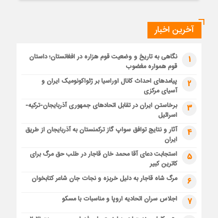
آخرین اخبار
نگاهی به تاریخ و وضعیت قوم هزاره در افغانستان؛ داستان
1
قوم همواره مغضوب
پیامدهای احداث کانال اوراسیا بر ژئواکونومیک ایران و
2
آسیای مرکزی
برخاستن ایران در تقابل اتحادهای جمهوری آذربایجان-ترکیه-
3
اسرائیل
آثار و نتایج توافق سواپ گاز ترکمنستان به آذربایجان از طریق
4
ایران
استجابت دعای آقا محمد خان قاجار در طلب حق مرگ برای
5
کاترین کبیر
مرگ شاه قاجار به دلیل خربزه و نجات جان شاعر کتابخوان
6
اجلاس سران اتحادیه اروپا و مناسبات با مسکو
7