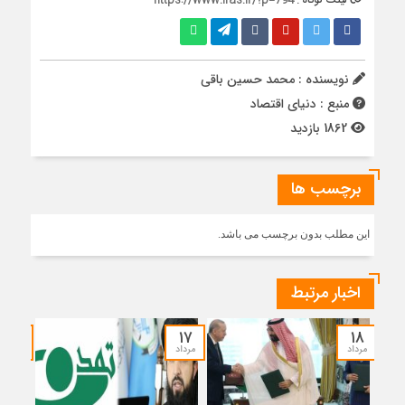
لینک کوتاه :
https://www.iras.ir/?p=794
نویسنده : محمد حسین باقی
منبع : دنیای اقتصاد
1862 بازدید
برچسب ها
این مطلب بدون برچسب می باشد.
اخبار مرتبط
۱۵
۱۷
۱۸
مرداد
مرداد
مرداد