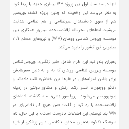
تنها در سه سال اول این پروژه ۱۴۳ بیماری جدید را پیدا کرد.
به نظر می‌رسد این واقعیت که چنین پروژه کشف ویروسی‌
هم از سوی دانشمندان غیرنظامی و هم نظامی هدایت
می‌شود، ادعاهای محرمانه ایالات‌متحده مبنی‌بر همکاری بین
موسسه ویروس شناسی ووهان (WIV) و نیروهای مسلح ۱/ ۲
میلیونی این کشور را تایید می‌کند.
رهبران پنج تیم این طرح شامل «شی ژنگلی»، ویروس‌شناس
موسسه ویروس شناسی ووهان که به او به دلیل سفرهایش
برای یافتن نمونه‌هایی در غارها «زن خفاش» لقب داده‌اند و
«کائو ووچون»، افسر ارشد ارتش و مشاور دولتی در زمینه
بیوتروریسم می‌شوند. پروفسور «شی» ماه گذشته ادعاهای
ایالات‌متحده را رد کرد و گفت: «من هیچ کار نظامی‌ای در
WIV بلد نیستم. این اطلاعات نادرست است.» با این حال، نام
سرهنگ «کائو» به‌عنوان محقق «آکادمی علوم پزشکی ارتش»