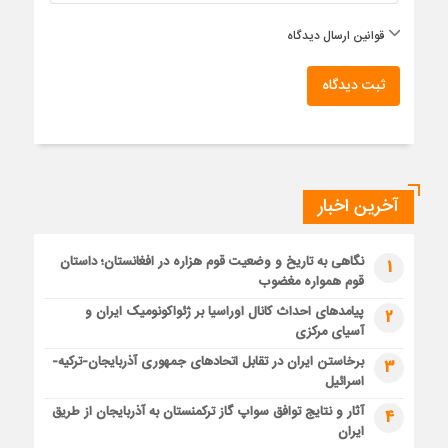
قوانین ارسال دیدگاه
ثبت دیدگاه
آخرین اخبار
نگاهی به تاریخ و وضعیت قوم هزاره در افغانستان؛ داستان
1
قوم همواره مغضوب
پیامدهای احداث کانال اوراسیا بر ژئواکونومیک ایران و
2
آسیای مرکزی
برخاستن ایران در تقابل اتحادهای جمهوری آذربایجان-ترکیه-
3
اسرائیل
آثار و نتایج توافق سواپ گاز ترکمنستان به آذربایجان از طریق
4
ایران