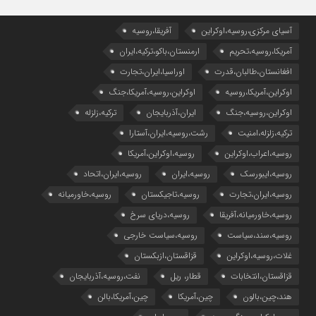
آسیای مرکزی،روسیه،اوکراین
آفریقا،روسیه
آمریکا،روسیه،تحریم
ارمنستان،باکو،ترکیه،ایران
افغانستان،طالبان،قدرت
اوراسیا،ایران،تجارت
اوکراین،آمریکا،روسیه
اوکراین،روسیه،آمریکا،جنگ
اوکراین،روسیه،جنگ
ایران،آذربایجان
ترکیه،زلزله
ترکیه،زلزله،امنیت
رشت،روسیه،ایران،آستارا
روسیه،اعراب،اوکراین
روسیه،اوکراین،آمریکا
روسیه،ایبورسک
روسیه،ایران
روسیه،ایران،اتحاد
روسیه،ایران،تجارت
روسیه،تاجیکستان
روسیه،خاورمیانه
روسیه،خاورمیانه،آفریقا
روسیه،دریای سرخ
روسیه،سند،سیاست
روسیه،سیاست خارجی
غلات،روسیه،اوکراین
قزاقستان،ازبکستان
قزاقستان،انتخابات
قطار، ریل
نفت،روسیه،آذربایجان
هند،چین،بالون
چین،آمریکا
چین،آمریکا،بالن