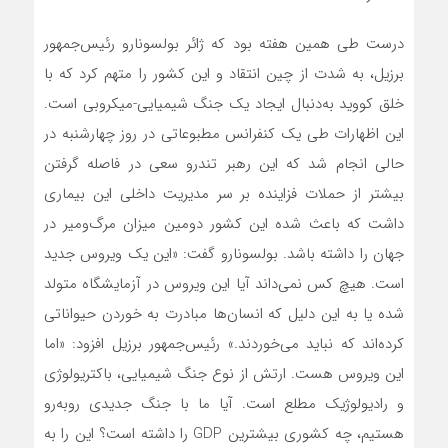
درست طی همین هفته بود که ژائر بولسونارو رئیس‌جمهور
برزیل، به شدت از چین انتقاد و این کشور را متهم کرد که با
خلق کووید به‌دنبال ایجاد یک جنگ شیمیایی-میکروبی است.
این اظهارات طی یک کنفرانس مطبوعاتی در روز چهارشنبه در
حالی انجام شد که این رهبر تندرو سعی در فاصله گرفتن
بیشتر از حملات فزاینده بر سر مدیریت داخلی این بیماری
داشت که باعث شده این کشور دومین میزان مرگ‌و‌میر در
جهان را داشته باشد. بولسونارو گفت: «این یک ویروس جدید
است. هیچ کس نمی‌داند آیا این ویروس در آزمایشگاه متولد
شده یا به این دلیل که انسان‌ها مبادرت به خوردن حیواناتی
کرده‌اند که نباید می‌خوردند.» رئیس‌جمهور برزیل افزود: «اما
این ویروس هست. ارتش از نوع جنگ شیمیایی، باکتریولوژی
و رادیولوژیک مطلع است. آیا ما با جنگ جدیدی روبه‌رو
هستیم، چه کشوری بیشترین GDP را داشته است؟ این را به