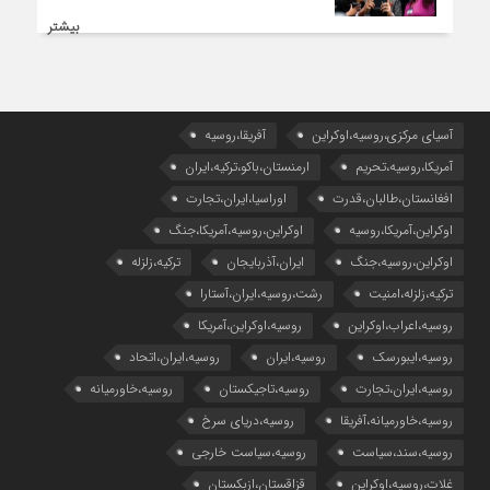
بیشتر
آسیای مرکزی،روسیه،اوکراین
آفریقا،روسیه
آمریکا،روسیه،تحریم
ارمنستان،باکو،ترکیه،ایران
افغانستان،طالبان،قدرت
اوراسیا،ایران،تجارت
اوکراین،آمریکا،روسیه
اوکراین،روسیه،آمریکا،جنگ
اوکراین،روسیه،جنگ
ایران،آذربایجان
ترکیه،زلزله
ترکیه،زلزله،امنیت
رشت،روسیه،ایران،آستارا
روسیه،اعراب،اوکراین
روسیه،اوکراین،آمریکا
روسیه،ایبورسک
روسیه،ایران
روسیه،ایران،اتحاد
روسیه،ایران،تجارت
روسیه،تاجیکستان
روسیه،خاورمیانه
روسیه،خاورمیانه،آفریقا
روسیه،دریای سرخ
روسیه،سند،سیاست
روسیه،سیاست خارجی
غلات،روسیه،اوکراین
قزاقستان،ازبکستان