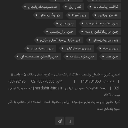
قزاقستان،انتخابات
قطار، ریل
نفت،روسیه،آذربایجان
هند،چین،بالون
چین،آمریکا
چین،آمریکا،بالن
چین،اوکراین،جنگ،ر.سیه
چین،ایران
چین،ایران،اوکراین،روسیه
چین،ایران،رئیسی
چین،ایران،عربستان
چین،ترکیه،روسیه،آسیای مرکزی
چین،روسیه
چین،روسیه،اوکراین
چین،روسیه،ایران
چین،هند
چین،هژمونی،غرب
چین،پاکستان،هند،هسته ای
آدرس: تهران – خیابان ولیعصر – بالاتر از پارک ساعی – کوچه امینی، پلاک 2 – واحد 8
| کدپستی: 1434734368 | تلفن: 88770586-021 88792496-
021 | پست الکترونیک سردبیر ایراس : sardabir@iras.ir |
توسعه و پشتیبانی
توسط AKO
كليه حقوق این سایت برای مجموعه ایراس محفوظ است، استفاده از مطالب با ذكر
منبع بلامانع است.