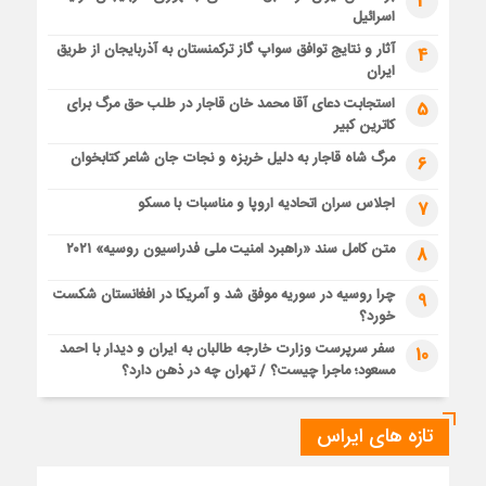
3
اسرائیل
آثار و نتایج توافق سواپ گاز ترکمنستان به آذربایجان از طریق
4
ایران
استجابت دعای آقا محمد خان قاجار در طلب حق مرگ برای
5
کاترین کبیر
مرگ شاه قاجار به دلیل خربزه و نجات جان شاعر کتابخوان
6
اجلاس سران اتحادیه اروپا و مناسبات با مسکو
7
متن کامل سند «راهبرد امنیت ملی فدراسیون روسیه» ۲۰۲۱
8
چرا روسیه در سوریه موفق شد و آمریکا در افغانستان شکست
9
خورد؟
سفر سرپرست وزارت خارجه طالبان به ایران و دیدار با احمد
10
مسعود؛ ماجرا چیست؟ / تهران چه در ذهن دارد؟
تازه های ایراس