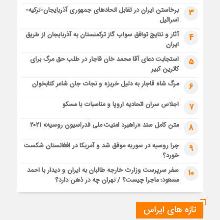
برخاستن ایران در تقابل اتحادهای جمهوری آذربایجان-ترکیه-
3
اسرائیل
آثار و نتایج توافق سواپ گاز ترکمنستان به آذربایجان از طریق
4
ایران
استجابت دعای آقا محمد خان قاجار در طلب حق مرگ برای
5
کاترین کبیر
مرگ شاه قاجار به دلیل خربزه و نجات جان شاعر کتابخوان
6
اجلاس سران اتحادیه اروپا و مناسبات با مسکو
7
متن کامل سند «راهبرد امنیت ملی فدراسیون روسیه» ۲۰۲۱
8
چرا روسیه در سوریه موفق شد و آمریکا در افغانستان شکست
9
خورد؟
سفر سرپرست وزارت خارجه طالبان به ایران و دیدار با احمد
10
مسعود؛ ماجرا چیست؟ / تهران چه در ذهن دارد؟
تازه های ایراس