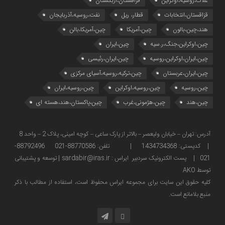
غلات،روسیه،اوکراین
قزاقستان،ازبکستان
قزاقستان،انتخابات
قطار، ریل
نفت،روسیه،آذربایجان
هند،چین،بالون
چین،آمریکا
چین،آمریکا،بالن
چین،اوکراین،جنگ،ر.سیه
چین،ایران
چین،ایران،اوکراین،روسیه
چین،ایران،رئیسی
چین،ایران،عربستان
چین،ترکیه،روسیه،آسیای مرکزی
چین،روسیه
چین،روسیه،اوکراین
چین،روسیه،ایران
چین،هند
چین،هژمونی،غرب
چین،پاکستان،هند،هسته ای
آدرس: تهران – خیابان ولیعصر – بالاتر از پارک ساعی – کوچه امینی، پلاک 2 – واحد 8
| کدپستی: 1434734368 | تلفن: 88770586-021 88792496-
021 | پست الکترونیک سردبیر ایراس : sardabir@iras.ir |
توسعه و پشتیبانی
توسط AKO
كليه حقوق این سایت برای مجموعه ایراس محفوظ است، استفاده از مطالب با ذكر
منبع بلامانع است.