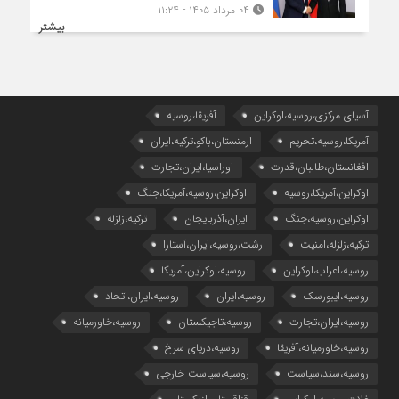
۰۴ مرداد ۱۴۰۵ - ۱۱:۲۴
بیشتر
آسیای مرکزی،روسیه،اوکراین
آفریقا،روسیه
آمریکا،روسیه،تحریم
ارمنستان،باکو،ترکیه،ایران
افغانستان،طالبان،قدرت
اوراسیا،ایران،تجارت
اوکراین،آمریکا،روسیه
اوکراین،روسیه،آمریکا،جنگ
اوکراین،روسیه،جنگ
ایران،آذربایجان
ترکیه،زلزله
ترکیه،زلزله،امنیت
رشت،روسیه،ایران،آستارا
روسیه،اعراب،اوکراین
روسیه،اوکراین،آمریکا
روسیه،ایبورسک
روسیه،ایران
روسیه،ایران،اتحاد
روسیه،ایران،تجارت
روسیه،تاجیکستان
روسیه،خاورمیانه
روسیه،خاورمیانه،آفریقا
روسیه،دریای سرخ
روسیه،سند،سیاست
روسیه،سیاست خارجی