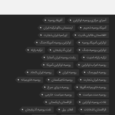
آسیای مرکزی،روسیه،اوکراین
آفریقا،روسیه
آمریکا،روسیه،تحریم
ارمنستان،باکو،ترکیه،ایران
افغانستان،طالبان،قدرت
اوراسیا،ایران،تجارت
اوکراین،آمریکا،روسیه
اوکراین،روسیه،آمریکا،جنگ
اوکراین،روسیه،جنگ
ایران،آذربایجان
ترکیه،زلزله
ترکیه،زلزله،امنیت
رشت،روسیه،ایران،آستارا
روسیه،اعراب،اوکراین
روسیه،اوکراین،آمریکا
روسیه،ایبورسک
روسیه،ایران
روسیه،ایران،اتحاد
روسیه،ایران،تجارت
روسیه،تاجیکستان
روسیه،خاورمیانه
روسیه،خاورمیانه،آفریقا
روسیه،دریای سرخ
روسیه،سند،سیاست
روسیه،سیاست خارجی
غلات،روسیه،اوکراین
قزاقستان،ازبکستان
قزاقستان،انتخابات
قطار، ریل
نفت،روسیه،آذربایجان