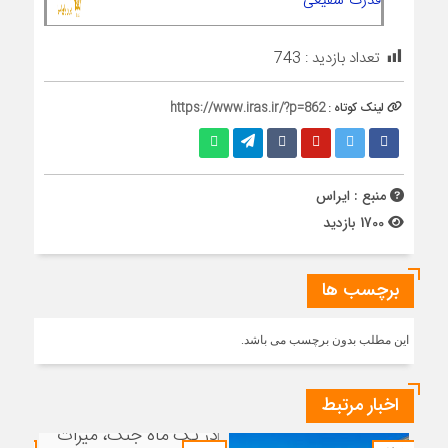
تعداد بازدید :
743
لینک کوتاه :
https://www.iras.ir/?p=862
منبع : ایراس
1700 بازدید
برچسب ها
این مطلب بدون برچسب می باشد.
اخبار مرتبط