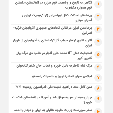
نگاهی به تاریخ و وضعیت قوم هزاره در افغانستان؛ داستان
1
قوم همواره مغضوب
پیامدهای احداث کانال اوراسیا بر ژئواکونومیک ایران و
2
آسیای مرکزی
برخاستن ایران در تقابل اتحادهای جمهوری آذربایجان-ترکیه-
3
اسرائیل
آثار و نتایج توافق سواپ گاز ترکمنستان به آذربایجان از طریق
4
ایران
استجابت دعای آقا محمد خان قاجار در طلب حق مرگ برای
5
کاترین کبیر
مرگ شاه قاجار به دلیل خربزه و نجات جان شاعر کتابخوان
6
اجلاس سران اتحادیه اروپا و مناسبات با مسکو
7
متن کامل سند «راهبرد امنیت ملی فدراسیون روسیه» ۲۰۲۱
8
چرا روسیه در سوریه موفق شد و آمریکا در افغانستان شکست
9
خورد؟
سفر سرپرست وزارت خارجه طالبان به ایران و دیدار با احمد
10