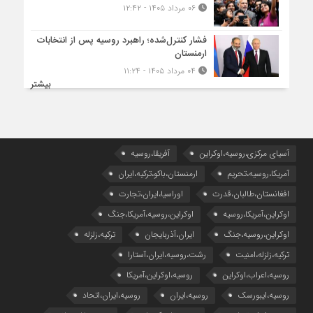
۰۶ مرداد ۱۴۰۵ - ۱۲:۴۲
فشار کنترل‌شده؛ راهبرد روسیه پس از انتخابات
ارمنستان
۰۴ مرداد ۱۴۰۵ - ۱۱:۲۴
بیشتر
آسیای مرکزی،روسیه،اوکراین
آفریقا،روسیه
آمریکا،روسیه،تحریم
ارمنستان،باکو،ترکیه،ایران
افغانستان،طالبان،قدرت
اوراسیا،ایران،تجارت
اوکراین،آمریکا،روسیه
اوکراین،روسیه،آمریکا،جنگ
اوکراین،روسیه،جنگ
ایران،آذربایجان
ترکیه،زلزله
ترکیه،زلزله،امنیت
رشت،روسیه،ایران،آستارا
روسیه،اعراب،اوکراین
روسیه،اوکراین،آمریکا
روسیه،ایبورسک
روسیه،ایران
روسیه،ایران،اتحاد