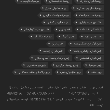
روسیه،ایران،تجارت
روسیه،تاجیکستان
روسیه،خاورمیانه
روسیه،خاورمیانه،آفریقا
روسیه،دریای سرخ
روسیه،سند،سیاست
روسیه،سیاست خارجی
غلات،روسیه،اوکراین
قزاقستان،ازبکستان
قزاقستان،انتخابات
قطار، ریل
نفت،روسیه،آذربایجان
هند،چین،بالون
چین،آمریکا
چین،آمریکا،بالن
چین،اوکراین،جنگ،ر.سیه
چین،ایران
چین،ایران،اوکراین،روسیه
چین،ایران،رئیسی
چین،ایران،عربستان
چین،ترکیه،روسیه،آسیای مرکزی
چین،روسیه
چین،روسیه،اوکراین
چین،روسیه،ایران
چین،هند
چین،هژمونی،غرب
چین،پاکستان،هند،هسته ای
آدرس: تهران – خیابان ولیعصر – بالاتر از پارک ساعی – کوچه امینی، پلاک 2 – واحد 8
| کدپستی: 1434734368 | تلفن: 88770586-021 88792496-
021 | پست الکترونیک سردبیر ایراس : sardabir@iras.ir |
توسعه و پشتیبانی
توسط AKO