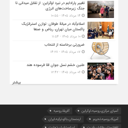
تغییر پارادایم در نبرد اوکراین: از تقابل میدانی تا
جنگ زیرساخت‌های انرژی
۱۴ مرداد ۱۴۰۵ - ۱۰:۵۵
اسلام‌آباد در میانۀ طوفان: توازن استراتژیک
پاکستان میان تهران، ریاض و صنعا
۱۰ مرداد ۱۴۰۵ - ۱۱:۵۴
ضرورتی برخاسته از انتخاب
۰۷ مرداد ۱۴۰۵ - ۱۴:۲۸
طنین خشم نسل جوان امّا فرسوده هند
۰۶ مرداد ۱۴۰۵ - ۱۲:۴۲
بیشتر
آسیای مرکزی،روسیه،اوکراین
آفریقا،روسیه
آمریکا،روسیه،تحریم
ارمنستان،باکو،ترکیه،ایران
افغانستان،طالبان،قدرت
اوراسیا،ایران،تجارت