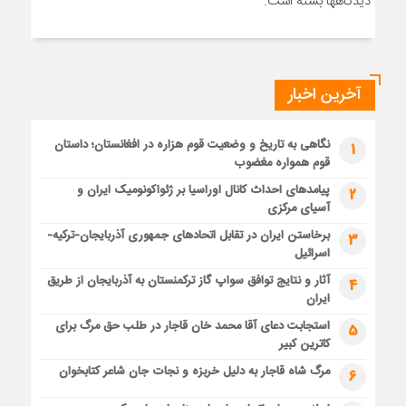
دیدگاهها بسته است.
آخرین اخبار
نگاهی به تاریخ و وضعیت قوم هزاره در افغانستان؛ داستان
1
قوم همواره مغضوب
پیامدهای احداث کانال اوراسیا بر ژئواکونومیک ایران و
2
آسیای مرکزی
برخاستن ایران در تقابل اتحادهای جمهوری آذربایجان-ترکیه-
3
اسرائیل
آثار و نتایج توافق سواپ گاز ترکمنستان به آذربایجان از طریق
4
ایران
استجابت دعای آقا محمد خان قاجار در طلب حق مرگ برای
5
کاترین کبیر
مرگ شاه قاجار به دلیل خربزه و نجات جان شاعر کتابخوان
6