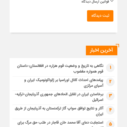
قوانین ارسال دیدگاه
ثبت دیدگاه
آخرین اخبار
نگاهی به تاریخ و وضعیت قوم هزاره در افغانستان؛ داستان
1
قوم همواره مغضوب
پیامدهای احداث کانال اوراسیا بر ژئواکونومیک ایران و
2
آسیای مرکزی
برخاستن ایران در تقابل اتحادهای جمهوری آذربایجان-ترکیه-
3
اسرائیل
آثار و نتایج توافق سواپ گاز ترکمنستان به آذربایجان از طریق
4
ایران
استجابت دعای آقا محمد خان قاجار در طلب حق مرگ برای
5