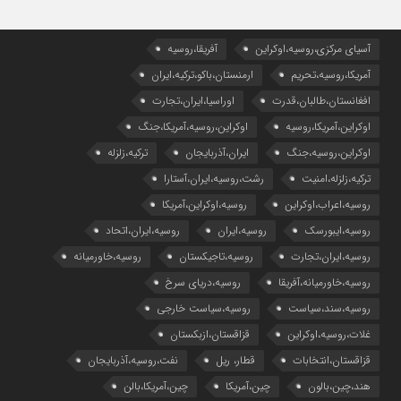
آسیای مرکزی،روسیه،اوکراین
آفریقا،روسیه
آمریکا،روسیه،تحریم
ارمنستان،باکو،ترکیه،ایران
افغانستان،طالبان،قدرت
اوراسیا،ایران،تجارت
اوکراین،آمریکا،روسیه
اوکراین،روسیه،آمریکا،جنگ
اوکراین،روسیه،جنگ
ایران،آذربایجان
ترکیه،زلزله
ترکیه،زلزله،امنیت
رشت،روسیه،ایران،آستارا
روسیه،اعراب،اوکراین
روسیه،اوکراین،آمریکا
روسیه،ایبورسک
روسیه،ایران
روسیه،ایران،اتحاد
روسیه،ایران،تجارت
روسیه،تاجیکستان
روسیه،خاورمیانه
روسیه،خاورمیانه،آفریقا
روسیه،دریای سرخ
روسیه،سند،سیاست
روسیه،سیاست خارجی
غلات،روسیه،اوکراین
قزاقستان،ازبکستان
قزاقستان،انتخابات
قطار، ریل
نفت،روسیه،آذربایجان
هند،چین،بالون
چین،آمریکا
چین،آمریکا،بالن