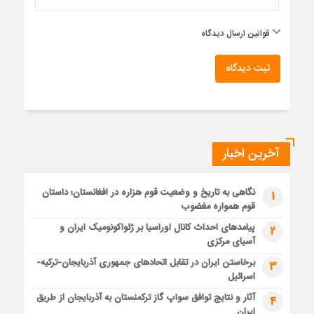
قوانین ارسال دیدگاه
ثبت دیدگاه
آخرین اخبار
نگاهی به تاریخ و وضعیت قوم هزاره در افغانستان؛ داستان
1
قوم همواره مغضوب
پیامدهای احداث کانال اوراسیا بر ژئواکونومیک ایران و
2
آسیای مرکزی
برخاستن ایران در تقابل اتحادهای جمهوری آذربایجان-ترکیه-
3
اسرائیل
آثار و نتایج توافق سواپ گاز ترکمنستان به آذربایجان از طریق
4
ایران