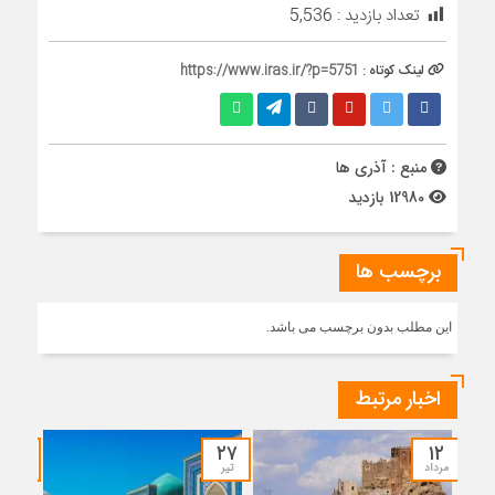
تعداد بازدید :
5,536
لینک کوتاه :
https://www.iras.ir/?p=5751
منبع : آذری ها
12980 بازدید
برچسب ها
این مطلب بدون برچسب می باشد.
اخبار مرتبط
۲۱
۲۷
۱۲
مرداد
تیر
تیر