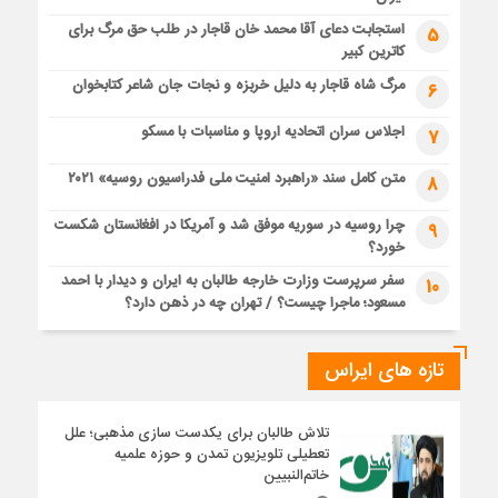
استجابت دعای آقا محمد خان قاجار در طلب حق مرگ برای
5
کاترین کبیر
مرگ شاه قاجار به دلیل خربزه و نجات جان شاعر کتابخوان
6
اجلاس سران اتحادیه اروپا و مناسبات با مسکو
7
متن کامل سند «راهبرد امنیت ملی فدراسیون روسیه» ۲۰۲۱
8
چرا روسیه در سوریه موفق شد و آمریکا در افغانستان شکست
9
خورد؟
سفر سرپرست وزارت خارجه طالبان به ایران و دیدار با احمد
10
مسعود؛ ماجرا چیست؟ / تهران چه در ذهن دارد؟
تازه های ایراس
تلاش طالبان برای یکدست سازی مذهبی؛ علل
تعطیلی تلویزیون تمدن و حوزه علمیه
خاتم‌النبیین