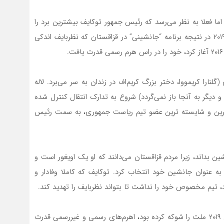
 فعلا به نظر می‌رسد که رئیس جمهور توکایف بیشترین برد را
از بحران فعلی کسب کرده است. توکایف ۶۸ ساله در سال ۲۰۱۹ در نتیجه برنامه “جانشینی” در قزاقستان که نظربایف اندکی
ارا کریمووا، دختر بزرگ کریم‌اف در زندان به سر می‌برد. لاله
 دیگر به آنجا باز نمی‌گردد) شروع به تدارک انتقال کنترل شده
مادترین و شایسته ترین عضو تیم ریاست جمهوری، به سمت رئیس
ین بداند، زیرا مردم قزاقستان می‌دانند که او یک اویغور است و
به عنوان جانشین خود انتخاب کرد. توکایف که کاملا وفادار و
د، تیم مخصوص خود را نداشت تا بتواند نظربایف را تهدید کند.
نظربایف که با کناره گیری از پست ریاست جمهوری در سال ۲۰۱۹ ملت را شوکه کرده بود، اهرم‌های رسمی و غیررسمی قدرت