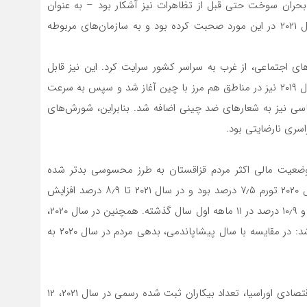
. بحران سوخت حتی قبل از تظاهرات نیز آشکار بود – به عنوان
مثال، رئیس جمهور قاسم جومارات توکایف در تابستان سال ۲۰۲۱ در این مورد صحبت کرده بود و به سازمان‌های مربوطه
‌های اجتماعی، از غرب به سراسر کشور سرایت کرد. این نیز قابل
پیش بینی بود – چرا که اعتراض‌های ضد چینی در پاییز سال ۲۰۱۹ نیز در مناطق هم مرز با چین آغاز شد و سپس به سرعت
 نیز به شعارهای ضد چینی اضافه شد. بنابراین، شورش‌های
راسری نارضایتی بود.
ضعیت مالی اکثر مردم قزاقستان به طرز محسوسی بدتر شده
است. کافیست فقط به ارقام رسمی تورم نگاه کنیم: در سال ۲۰۲۰ تورم ۷٫۵ درصد بود و در سال ۲۰۲۱ تا ۸٫۹ درصد افزایش
یافت. تورم مواد غذایی بالاتر است: ۱۱٫۳ درصد در سال ۲۰۲۰ و ۱۰٫۹ درصد در ۱۱ ماهه اول سال گذشته. همچنین در سال ۲۰۲۰،
میزان وام‌های گرفته شده توسط افراد به یک رکورد تبدیل شد: در مقایسه با سال پیشاپاندمی، بدهی مردم در سال ۲۰۲۰ به
پاندمی به بازار کار ضربه زد. بر اساس بررسی‌های اتحادیه اقتصادی اوراسیا، تعداد بیکاران ثبت شده رسمی در سال ۲۰۲۱، ۱۲