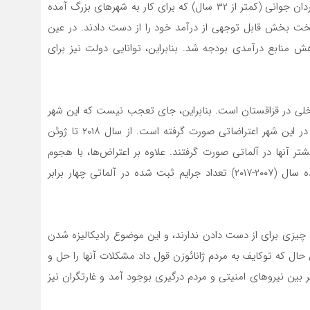
درصد افزایش یافته است. وضعیت مهاجران داخلی – اکثر مردان جوانی (کمتر از ۳۲ سال) که برای کار به شهرهای بزرگ آمده
 سخت بخش قابل توجهی از درآمد خود را از دست دادند. در عین
نفت در نیمه اول سال ۲۰۲۰ باعث کاهش منابع درآمدی بودجه شد. بنابراین، توانایی دولت نیز برای
اخلی در قزاقستان است. بنابراین، جای تعجب نیست که این شهر
به مرکز اعتراض‌ها تبدیل شده است. علاوه بر این، قبلا هم در این شهر اعتراضاتی صورت گرفته است. از سال ۲۰۱۸ تا ژوئن
رخ داد که بیشتر آنها در آلماتی صورت گرفتند. علاوه بر اعتراض‌ها، با هجوم
مهاجران به شهر، جرم و جنایت نیز افزایش یافت – طی ده سال (۲۰۰۷-۲۰۱۷) تعداد جرایم ثبت شده در آلماتی چهار برابر
ه چیزی برای از دست دادن ندارند، و این موضوع رادیکالیزه شدن
حال که توکایف به مردم ژانائوزن قول داد مشکلات آنها را حل و
 بین نیروهای امنیتی و مردم درگیری بوجود آمد و غارتگران نیز