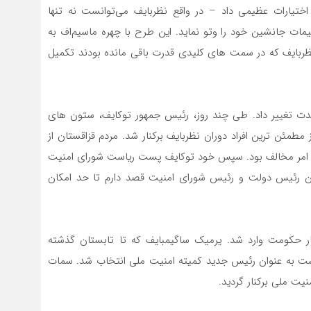
ختیارات عظیمی داد – در واقع نظربایف می‌توانست نه تنها
مات جانشین خود را وتو نماید. این طرح با چهره ماسیم‌اف به
نظربایف که در سمت های کلیدی قدرت باقی مانده بودند تکمیل
 شدت تغییر داد. طی چند روز، رئیس جمهور توکایف، ستون های
طمئن ترین افراد دوران نظربایف برکنار شد. مردم قزاقستان از
این امر مخالف بود. سپس خود توکایف پست ریاست شورای امنیت
عنوان رئیس دولت و رئیس شورای امنیت قصد دارم تا حد امکان
ختار حکومت وارد شد. یرمیک ساگیمبایف که تا تابستان گذشته
شت به عنوان رئیس جدید کمیته امنیت ملی انتخاب شد. سمات
یت ملی برکنار گردید.