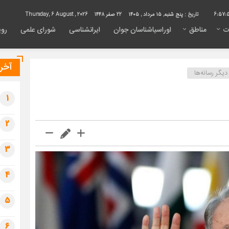
6:57:
تاریخ :
پنج شنبه, ۱۵ مرداد , ۱۴۰۵
22 صفر 1448
Thursday, 6 August , 2026
ت
مناطق
اوراسیاشناسان جوان
ایرانشناسی
شورای علمی
روی
آخری
یگر رسانه‌ها
1
2
3
4
5
6