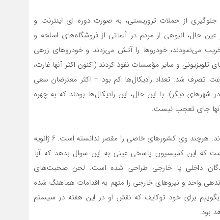
ی جلوگیری از حملات تروریستی، به صورت دوره ای اینترنت و
 عین حال، انبوهی از مردم در آلماتی از فروشگاه‌های اسلحه و
تخریب می‌نمودند، خودروها را آتش می‌زدند و خودروهای زرهی
ی تلویزیونی و سایر مؤسسات نفوذ کردند (اکنون اکثر آنها غارت،
 ساعت تصرف شد. تعداد رادیکال‌ها کم بود – اکثر معترضان سعی
ر شهرهای دیگر). با این حال، این رادیکال‌ها بودند که به چهره
 آنها جای تعجب نیست.
توکایف معتقد است که رادیکال‌ها از خارج تامین مالی شده‌اند. هرچند وی کشورهای خاصی را مقصر ندانسته است. ۶ ژانویه
است که این کمیسیون پاسخی عینی به این سوال بدهد که آیا
دگان داخلی یا خارجی طراحی شده‌ است. لحن صحبت‌های
ت در ۷ ژانویه یک مرکز فرماندهی واحد و نیروهای خارجی را متهم به اقدامات هماهنگ شده
 بگوییم برای خود توکایف که نقش او در این هفته در سیستم
د بود.