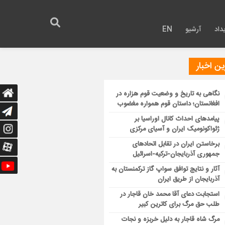
داد
آرشیو
EN
ن اخبار
نگاهی به تاریخ و وضعیت قوم هزاره در
افغانستان؛ داستان قوم همواره مغضوب
پیامدهای احداث کانال اوراسیا بر
ژئواکونومیک ایران و آسیای مرکزی
برخاستن ایران در تقابل اتحادهای
جمهوری آذربایجان-ترکیه-اسرائیل
آثار و نتایج توافق سواپ گاز ترکمنستان به
آذربایجان از طریق ایران
استجابت دعای آقا محمد خان قاجار در
طلب حق مرگ برای کاترین کبیر
مرگ شاه قاجار به دلیل خربزه و نجات