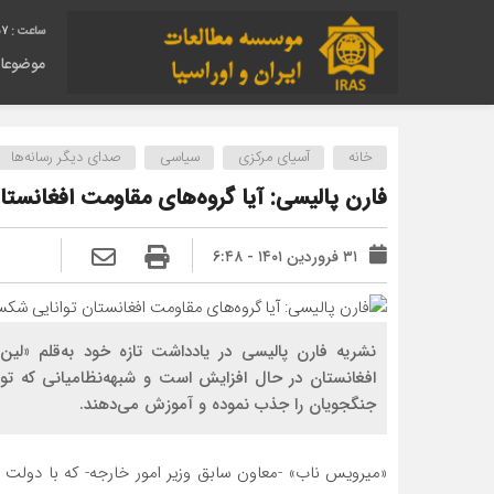
58
موضوعا
خانه
آسیای مرکزی
سیاسی
صدای دیگر رسانه‌ها
فارن پالیسی: آیا گروه‌های مقاومت افغانستا
۳۱ فروردین ۱۴۰۱ - ۶:۴۸
نشریه فارن پالیسی در یادداشت تازه خود به‌قلم «لین
افغانستان در حال افزایش است و شبهه‌نظامیانی که ت
جنگجویان را جذب نموده و آموزش می‌دهند.
«میرویس ناب» -معاون سابق وزیر امور خارجه- که با دولت م