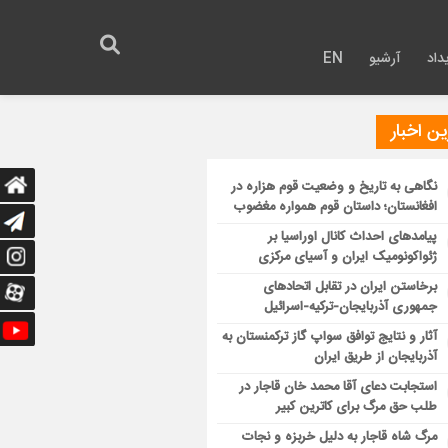
داد
آرشیو
EN
ن اخبار
نگاهی به تاریخ و وضعیت قوم هزاره در
افغانستان؛ داستان قوم همواره مغضوب
پیامدهای احداث کانال اوراسیا بر
ژئواکونومیک ایران و آسیای مرکزی
برخاستن ایران در تقابل اتحادهای
جمهوری آذربایجان-ترکیه-اسرائیل
آثار و نتایج توافق سواپ گاز ترکمنستان به
آذربایجان از طریق ایران
استجابت دعای آقا محمد خان قاجار در
طلب حق مرگ برای کاترین کبیر
مرگ شاه قاجار به دلیل خربزه و نجات