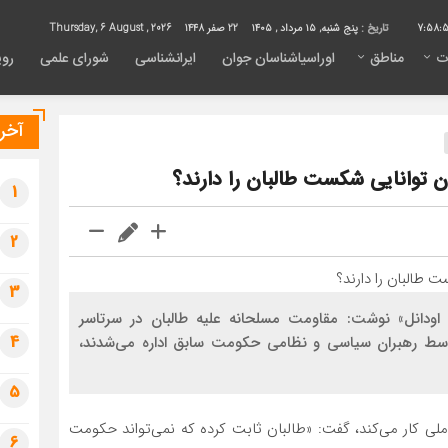
7:58:
تاریخ :
پنج شنبه, ۱۵ مرداد , ۱۴۰۵
22 صفر 1448
Thursday, 6 August , 2026
ت
مناطق
اوراسیاشناسان جوان
ایرانشناسی
شورای علمی
روی
آخری
ن توانایی شکست طالبان را دارند؟
1
2
3
 اودانل» نوشت: مقاومت مسلحانه علیه طالبان در سرتاسر
4
وسط رهبران سیاسی و نظامی حکومت سابق اداره می‌شدند،
5
لی کار می‌کند، گفت: «طالبان ثابت کرده‌ که نمی‌تواند حکومت
6