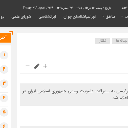
17:13:
تاریخ :
جمعه, ۱۶ مرداد , ۱۴۰۵
23 صفر 1448
Friday, 7 August , 2026
ت
مناطق
اوراسیاشناسان جوان
ایرانشناسی
شورای علمی
روی
آخری
سانه‌ها
قفقاز
1
2
3
ید‌ابراهیم رئیسی به سمرقند، عضویت رسمی جمهوری اسلامی ایران در
4
علام شد.
5
6