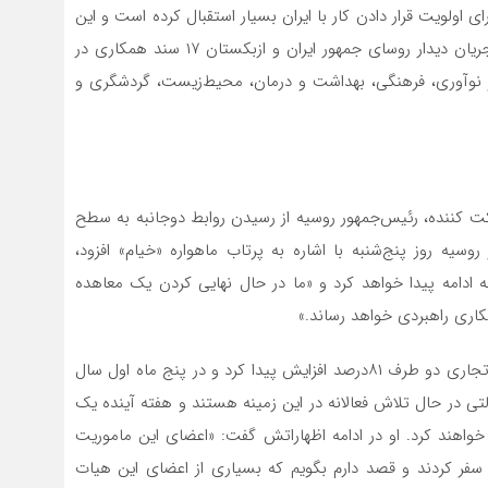
اولویت قرار دادن کار با ایران بسیار استقبال کرده است و این
را برای هر دو کشور مثمرثمر خواند.قابل ذکر است که در جریان دیدار روسای جمهور ایران و ازبکستان ۱۷ سند همکاری در
و نوآوری، فرهنگی، بهداشت و درمان، محیط‌زیست، گردشگری و
رکت کننده، رئیس‌جمهور روسیه از رسیدن روابط دوجانبه به سطح
وسیه روز پنج‌شنبه با اشاره به پرتاب ماهواره «خیام» افزود،
فته ادامه پیدا خواهد کرد و «ما در حال نهایی کردن یک معاهده
اری راهبردی خواهد رساند.»
رئیس‌جمهور روسیه خاطرنشان کرد: «در سال ۲۰۲۱، تبادلات تجاری دو طرف ۸۱‌درصد افزایش پیدا کرد و در پنج ماه اول سال
ن بین دولتی در حال تلاش فعالانه در این زمینه هستند و هفته آینده یک
روس به ایران سفر خواهند کرد. او در ادامه اظهاراتش گفت: «اعضای این ماموریت
هشت امسال) به ایران سفر کردند و قصد دارم بگویم که بسیاری از اعضای این هیات