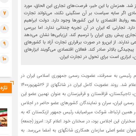
ضویت کامل ایران در شانگهای از ۲۶شهریور۱۴۰۰ آغاز شد. همزمان با این خبر، فرصت‌های تجاری این الحاق، مورد
ادی اگر سایه سیاست بر آن سنگینی نکند، می‌تواند تجارت
7
عه روابط اقتصادی با این کشورها وجود دارد. دولت ابراهیم
ارد. تجارتی که ایران در آن تجربه چندانی ندارد. اما بررسی
8
اری پیش روی ایران را ترسیم کند. ارزیابی‌ها نشان می‌دهد
 ندارند. از این‌رو در صورت برقراری تجارت آزاد با کشورهای
9
پیچیدگی بالاتر صادر کند. فعالان اقتصادی می‌گویند ابزارهای
 ابزاری است برای تحول در تجارت ایران.
10
 سید ابراهیم رئیسی به سمرقند، عضویت رسمی جمهوری اسلامی ایران در
سازمان همکاری شانگهای توسط رئیس جمهور ازبکستان اعلام شد. روند عضویت کامل ایران در شانگهای از ۲۶شهریور۱۴۰۰
تازه
ان، تاجیکستان، قزاقستان و قرقیزستان به عنوان نهمین عضو این
ت رسمی ایران، سران و نمایندگان کشورهای عضو حاضر در اجلاس
 در همین ارتباط، شوکت میرضیایف رئیس جمهور ازبکستان که به
نران این اجلاس بود، در سخنان خود اعلام کرد: امروز (جمعه)
عنوان عضو اصلی سازمان همکاری شانگهای به امضا می‌رسد. به