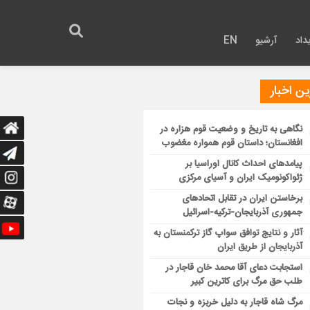
داد
آرشیو
EN
ن اخبار
نگاهی به تاریخ و وضعیت قوم هزاره در
افغانستان؛ داستان قوم همواره مغضوب
پیامدهای احداث کانال اوراسیا بر
ژئواکونومیک ایران و آسیای مرکزی
برخاستن ایران در تقابل اتحادهای
جمهوری آذربایجان-ترکیه-اسرائیل
آثار و نتایج توافق سواپ گاز ترکمنستان به
آذربایجان از طریق ایران
استجابت دعای آقا محمد خان قاجار در
طلب حق مرگ برای کاترین کبیر
مرگ شاه قاجار به دلیل خربزه و نجات