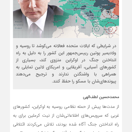
در شرايطي كه ايالات متحده فعالانه مي‌كوشد تا روسيه و
ولاديمير پوتين رييس‌جمهور اين كشور را به دليل به راه
انداختن جنگ در اوكراين منزوي كند، بسياري از
كشورهاي آسيايي، آفريقايي و امريكاي لاتين تمايلي به
همراهي با واشنگتن ندارند و ترجيح مي‌دهند
پيوندهاي‌شان با مسكو را حفظ كنند.
محمدحسین لطف‌الهی
از مدت‌ها پیش از حمله نظامی روسیه به اوکراین، کشورهای
غربی که سرویس‌های اطلاعاتی‌شان از نیت کرملین برای به
راه انداختن جنگ آگاه شده بودند، تلاش می‌کردند ائتلافی