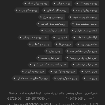
روسیه،ایبورسک
روسیه،ایران
روسیه،ایران،اتحاد
روسیه،ایران،تجارت
روسیه،تاجیکستان
روسیه،خاورمیانه
روسیه،خاورمیانه،آفریقا
روسیه،دریای سرخ
روسیه،سند،سیاست
روسیه،سیاست خارجی
غلات،روسیه،اوکراین
قزاقستان،ازبکستان
قزاقستان،انتخابات
قطار، ریل
نفت،روسیه،آذربایجان
هند،چین،بالون
چین،آمریکا
چین،آمریکا،بالن
چین،اوکراین،جنگ،ر.سیه
چین،ایران
چین،ایران،اوکراین،روسیه
چین،ایران،رئیسی
چین،ایران،عربستان
چین،ترکیه،روسیه،آسیای مرکزی
چین،روسیه
چین،روسیه،اوکراین
چین،روسیه،ایران
چین،هند
چین،هژمونی،غرب
چین،پاکستان،هند،هسته ای
آدرس: تهران – خیابان ولیعصر – بالاتر از پارک ساعی – کوچه امینی، پلاک 2 – واحد 8
| کدپستی: 1434734368 | تلفن: 88770586-021 88792496-
021 | پست الکترونیک سردبیر ایراس : sardabir@iras.ir |
توسعه و پشتیبانی