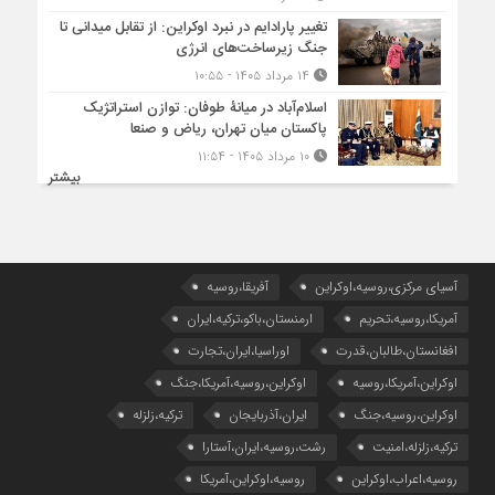
تغییر پارادایم در نبرد اوکراین: از تقابل میدانی تا
جنگ زیرساخت‌های انرژی
۱۴ مرداد ۱۴۰۵ - ۱۰:۵۵
اسلام‌آباد در میانۀ طوفان: توازن استراتژیک
پاکستان میان تهران، ریاض و صنعا
۱۰ مرداد ۱۴۰۵ - ۱۱:۵۴
بیشتر
آسیای مرکزی،روسیه،اوکراین
آفریقا،روسیه
آمریکا،روسیه،تحریم
ارمنستان،باکو،ترکیه،ایران
افغانستان،طالبان،قدرت
اوراسیا،ایران،تجارت
اوکراین،آمریکا،روسیه
اوکراین،روسیه،آمریکا،جنگ
اوکراین،روسیه،جنگ
ایران،آذربایجان
ترکیه،زلزله
ترکیه،زلزله،امنیت
رشت،روسیه،ایران،آستارا
روسیه،اعراب،اوکراین
روسیه،اوکراین،آمریکا