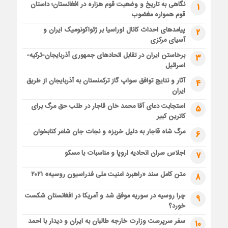
نگاهی به تاریخ و وضعیت قوم هزاره در افغانستان؛ داستان
1
قوم همواره مغضوب
پیامدهای احداث کانال اوراسیا بر ژئواکونومیک ایران و
2
آسیای مرکزی
برخاستن ایران در تقابل اتحادهای جمهوری آذربایجان-ترکیه-
3
اسرائیل
آثار و نتایج توافق سواپ گاز ترکمنستان به آذربایجان از طریق
4
ایران
استجابت دعای آقا محمد خان قاجار در طلب حق مرگ برای
5
کاترین کبیر
مرگ شاه قاجار به دلیل خربزه و نجات جان شاعر کتابخوان
6
اجلاس سران اتحادیه اروپا و مناسبات با مسکو
7
متن کامل سند «راهبرد امنیت ملی فدراسیون روسیه» ۲۰۲۱
8
چرا روسیه در سوریه موفق شد و آمریکا در افغانستان شکست
9
خورد؟
سفر سرپرست وزارت خارجه طالبان به ایران و دیدار با احمد
10