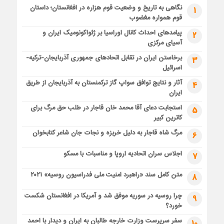
نگاهی به تاریخ و وضعیت قوم هزاره در افغانستان؛ داستان
1
قوم همواره مغضوب
پیامدهای احداث کانال اوراسیا بر ژئواکونومیک ایران و
2
آسیای مرکزی
برخاستن ایران در تقابل اتحادهای جمهوری آذربایجان-ترکیه-
3
اسرائیل
آثار و نتایج توافق سواپ گاز ترکمنستان به آذربایجان از طریق
4
ایران
استجابت دعای آقا محمد خان قاجار در طلب حق مرگ برای
5
کاترین کبیر
مرگ شاه قاجار به دلیل خربزه و نجات جان شاعر کتابخوان
6
اجلاس سران اتحادیه اروپا و مناسبات با مسکو
7
متن کامل سند «راهبرد امنیت ملی فدراسیون روسیه» ۲۰۲۱
8
چرا روسیه در سوریه موفق شد و آمریکا در افغانستان شکست
9
خورد؟
سفر سرپرست وزارت خارجه طالبان به ایران و دیدار با احمد
10