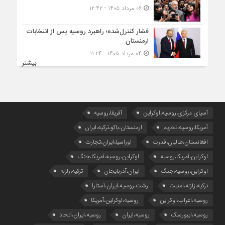
۰۶ مرداد ۱۴۰۵ - ۱۲:۴۲
فشار کنترل‌شده؛ راهبرد روسیه پس از انتخابات
ارمنستان
۰۴ مرداد ۱۴۰۵ - ۱۱:۲۴
بیشتر
آسیای مرکزی،روسیه،اوکراین
آفریقا،روسیه
آمریکا،روسیه،تحریم
ارمنستان،باکو،ترکیه،ایران
افغانستان،طالبان،قدرت
اوراسیا،ایران،تجارت
اوکراین،آمریکا،روسیه
اوکراین،روسیه،آمریکا،جنگ
اوکراین،روسیه،جنگ
ایران،آذربایجان
ترکیه،زلزله
ترکیه،زلزله،امنیت
رشت،روسیه،ایران،آستارا
روسیه،اعراب،اوکراین
روسیه،اوکراین،آمریکا
روسیه،ایبورسک
روسیه،ایران
روسیه،ایران،اتحاد