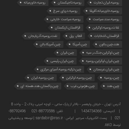
روسیه،ایران،تجارت
روسیه،تاجیکستان
روسیه،خاورمیانه
روسیه،خاورمیانه،آفریقا
روسیه،دریای سرخ
روسیه،سند،سیاست
روسیه،سیاست خارجی
غلات،روسیه،اوکراین
قزاقستان،ازبکستان
قزاقستان،انتخابات
قطار، ریل
نفت،روسیه،آذربایجان
هند،چین،بالون
چین،آمریکا
چین،آمریکا،بالن
چین،اوکراین،جنگ،ر.سیه
چین،ایران
چین،ایران،اوکراین،روسیه
چین،ایران،رئیسی
چین،ایران،عربستان
چین،ترکیه،روسیه،آسیای مرکزی
چین،روسیه
چین،روسیه،اوکراین
چین،روسیه،ایران
چین،هند
چین،هژمونی،غرب
چین،پاکستان،هند،هسته ای
آدرس: تهران – خیابان ولیعصر – بالاتر از پارک ساعی – کوچه امینی، پلاک 2 – واحد 8
| کدپستی: 1434734368 | تلفن: 88770586-021 88792496-
021 | پست الکترونیک سردبیر ایراس : sardabir@iras.ir |
توسعه و پشتیبانی
توسط AKO