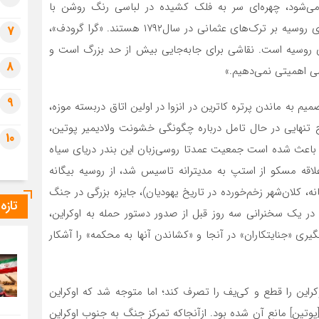
می‌‌شود، چهره‌‌ای سر به فلک کشیده در لباسی رنگ روشن با
ردیف‌هایی از طلا است. کشتی‌‌های پشت سر او نماد پیروزی روسیه بر ترک‌‌های عثمانی در سال۱۷۹۲ هستند. «گرا گرودف»،
7
 روسیه است. نقاشی برای جابه‌جایی بیش از حد بزرگ است و
8
ی اهمیتی نمی‌‌دهیم.»
9
تایمز نوشت، تصمیم به ماندن پرتره کاترین در انزوا در اولین اتاق دربسته موزه،
ج تنهایی در حال تامل درباره چگونگی خشونت ولادیمیر پوتین،
10
و باعث شده است جمعیت عمدتا روسی‌زبان این بندر دریای سیاه
۱ به‌عنوان مجرای مورد علاقه مسکو از استپ به مدیترانه تاسیس شد، از روسیه بیگانه
ه، کلان‌شهر زخم‌خورده در تاریخ یهودیان)، جایزه بزرگی در جنگ
تازه
 یک سخنرانی سه روز قبل از صدور دستور حمله به اوکراین،
گیری «جنایتکاران» در آنجا و «کشاندن آنها به محکمه» را آشکار
راین را قطع و کی‌یف را تصرف کند؛ اما متوجه شد که اوکراین
ین] مانع‌ ‌آن شده بود. ازآنجاکه تمرکز جنگ به جنوب اوکراین