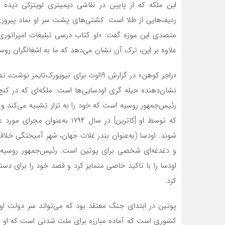
این ملکه که از پایین در نقاشی دیمیتری لویتزکی دیده 
متصدی این موزه گفت: «او کتاب درسی تبلیغات امپراتوری
علاوه بر این، ترک آن نشان می‌‌دهد که ما به اشغالگران روس
«راجر کوهن» در گزارش ۱۹اوت برای نیویورک‌
نشان‌دهنده حیله گری اودسایی‌ها است: ملکه‌ای که در کن
رئیس‌جمهور روسیه است که خود را به تزار تشبیه می‌کند 
که توسط او [کاترین] در سال ۷۹۴
شوند. اودسا (به‌عنوان بندر غلات جهان، شهر آمیختگی خلاقان
و دغدغه‌ای شخصی برای پوتین است. رئیس‌جمهور روسیه در
اودسا را با تاکید خاصی متمایز کرد و قصد خود را برای دست
کرد.
پوتین در ابتدای جنگ معتقد بود که می‌تواند سر دولت اوک
کشوری است که آماده مبارزه برای ملت شدنی است که او [پوت