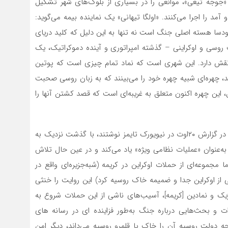
وجه تیغی»، موانعی را در بسیاری از بلوک‌های شهر تشکیل
شب مقررات منع رفت و آمد را اجرا می‌کنند. «اولگا تیهانی» یک نماینده بیمه می‌گوید:
ه؟» اودسا هسته اصلی جنگ است نه تنها به این دلیل که کلید دریای
ت روسی و اوکراینی – گذشته امپراتوری و آینده دموکراتیک، یک
قش دارد. این شهری است که نماد تمام چیزی است که پوتین
رند، چهره‌ای شبیه چهره خود را می‌بینند که به زبان روسی صحبت
ل، این چهره اکنون متعلق به غریبه‌ای است که قصد کشتن آنها را
«آنتون ترویانوسکی»، «مارک سانتورا» و «دن بیلفسکی» هم در گزارش ۲۰اوت در نیویورک تایمز نوشتند، با گذشت نزدیک به
ه‌عنوان «عملیات نظامی ویژه» یاد می‌‌کند و در عین حال تلاش
مجموعه‌ای از حملات اوکراین در کریمه (شبه‌جزیره‌ای واقع در
پوتین در سال۲۰۱۴ به‌طور غیرقانونی از اوکراین جدا و ضمیمه خاک روسیه کرد) این روایت را خنثی
تژیک و نمادین [کریمه]، آسیب‌های ناشی از این حملات شروع به
ت و بحث‌هایی درباره جنگ به‌طور فزاینده ای در رسانه های
ه دولت روسیه آن را خاک یا قلمرو روسیه می‌داند، دیگر امن