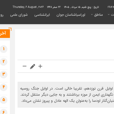
19:12:
تاریخ :
پنج شنبه, ۱۵ مرداد , ۱۴۰۵
22 صفر 1448
Thursday, 6 August , 2026
ت
مناطق
اوراسیاشناسان جوان
ایرانشناسی
شورای علمی
روی
آخری
1
2
3
4
 اوایل قرن نوزدهم، تقریبا خالی است. در اوایل جنگ روسیه
ز ۱۲هزار اثر هنری را برای نگهداری ایمن از موزه برداشتند و به جایی دیگر منتقل کردند.
5
ان‌گذار اودسا را به‌عنوان یک الهه عادل و پیروز نشان می‌داد.
6