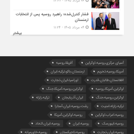
۰۶ مرداد ۱۴۰۵ - ۱۲:۴۲
فشار کنترل‌شده؛ راهبرد روسیه پس از انتخابات
ارمنستان
۰۴ مرداد ۱۴۰۵ - ۱۱:۲۴
بیشتر
آسیای مرکزی،روسیه،اوکراین
آفریقا،روسیه
آمریکا،روسیه،تحریم
ارمنستان،باکو،ترکیه،ایران
افغانستان،طالبان،قدرت
اوراسیا،ایران،تجارت
اوکراین،آمریکا،روسیه
اوکراین،روسیه،آمریکا،جنگ
اوکراین،روسیه،جنگ
ایران،آذربایجان
ترکیه،زلزله
ترکیه،زلزله،امنیت
رشت،روسیه،ایران،آستارا
روسیه،اعراب،اوکراین
روسیه،اوکراین،آمریکا
روسیه،ایبورسک
روسیه،ایران
روسیه،ایران،اتحاد
روسیه،ایران،تجارت
روسیه،تاجیکستان
روسیه،خاورمیانه