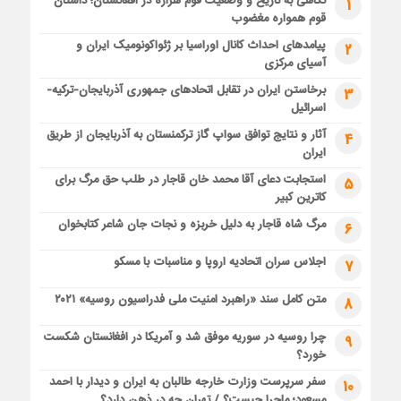
نگاهی به تاریخ و وضعیت قوم هزاره در افغانستان؛ داستان
1
قوم همواره مغضوب
پیامدهای احداث کانال اوراسیا بر ژئواکونومیک ایران و
2
آسیای مرکزی
برخاستن ایران در تقابل اتحادهای جمهوری آذربایجان-ترکیه-
3
اسرائیل
آثار و نتایج توافق سواپ گاز ترکمنستان به آذربایجان از طریق
4
ایران
استجابت دعای آقا محمد خان قاجار در طلب حق مرگ برای
5
کاترین کبیر
مرگ شاه قاجار به دلیل خربزه و نجات جان شاعر کتابخوان
6
اجلاس سران اتحادیه اروپا و مناسبات با مسکو
7
متن کامل سند «راهبرد امنیت ملی فدراسیون روسیه» ۲۰۲۱
8
چرا روسیه در سوریه موفق شد و آمریکا در افغانستان شکست
9
خورد؟
سفر سرپرست وزارت خارجه طالبان به ایران و دیدار با احمد
10
مسعود؛ ماجرا چیست؟ / تهران چه در ذهن دارد؟