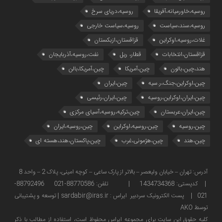
روسیه،خاورمیانه،آفریقا
روسیه،دریای سرخ
روسیه،سند،سیاست
روسیه،سیاست خارجی
غلات،روسیه،اوکراین
قزاقستان،ازبکستان
قزاقستان،انتخابات
قطار، ریل
نفت،روسیه،آذربایجان
هند،چین،بالون
چین،آمریکا
چین،آمریکا،بالن
چین،اوکراین،جنگ،ر.سیه
چین،ایران
چین،ایران،اوکراین،روسیه
چین،ایران،رئیسی
چین،ایران،عربستان
چین،ترکیه،روسیه،آسیای مرکزی
چین،روسیه
چین،روسیه،اوکراین
چین،روسیه،ایران
چین،هند
چین،هژمونی،غرب
چین،پاکستان،هند،هسته ای
آدرس: تهران – خیابان ولیعصر – بالاتر از پارک ساعی – کوچه امینی، پلاک 2 – واحد 8
| کدپستی: 1434734368 | تلفن: 88770586-021 88792496-
021 | پست الکترونیک سردبیر ایراس : sardabir@iras.ir |
توسعه و پشتیبانی
توسط AKO
كليه حقوق این سایت برای مجموعه ایراس محفوظ است، استفاده از مطالب با ذكر