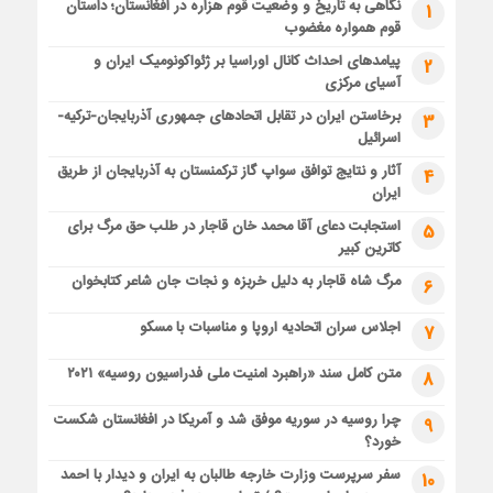
نگاهی به تاریخ و وضعیت قوم هزاره در افغانستان؛ داستان
1
قوم همواره مغضوب
پیامدهای احداث کانال اوراسیا بر ژئواکونومیک ایران و
2
آسیای مرکزی
برخاستن ایران در تقابل اتحادهای جمهوری آذربایجان-ترکیه-
3
اسرائیل
آثار و نتایج توافق سواپ گاز ترکمنستان به آذربایجان از طریق
4
ایران
استجابت دعای آقا محمد خان قاجار در طلب حق مرگ برای
5
کاترین کبیر
مرگ شاه قاجار به دلیل خربزه و نجات جان شاعر کتابخوان
6
اجلاس سران اتحادیه اروپا و مناسبات با مسکو
7
متن کامل سند «راهبرد امنیت ملی فدراسیون روسیه» ۲۰۲۱
8
چرا روسیه در سوریه موفق شد و آمریکا در افغانستان شکست
9
خورد؟
سفر سرپرست وزارت خارجه طالبان به ایران و دیدار با احمد
10