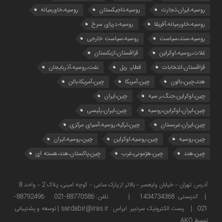
روسیه،ایران،تجارت
روسیه،تاجیکستان
روسیه،خاورمیانه
روسیه،خاورمیانه،آفریقا
روسیه،دریای سرخ
روسیه،سند،سیاست
روسیه،سیاست خارجی
غلات،روسیه،اوکراین
قزاقستان،ازبکستان
قزاقستان،انتخابات
قطار، ریل
نفت،روسیه،آذربایجان
هند،چین،بالون
چین،آمریکا
چین،آمریکا،بالن
چین،اوکراین،جنگ،ر.سیه
چین،ایران
چین،ایران،اوکراین،روسیه
چین،ایران،رئیسی
چین،ایران،عربستان
چین،ترکیه،روسیه،آسیای مرکزی
چین،روسیه
چین،روسیه،اوکراین
چین،روسیه،ایران
چین،هند
چین،هژمونی،غرب
چین،پاکستان،هند،هسته ای
آدرس: تهران – خیابان ولیعصر – بالاتر از پارک ساعی – کوچه امینی، پلاک 2 – واحد 8
| کدپستی: 1434734368 | تلفن: 88770586-021 88792496-
021 | پست الکترونیک سردبیر ایراس : sardabir@iras.ir |
توسعه و پشتیبانی
توسط AKO