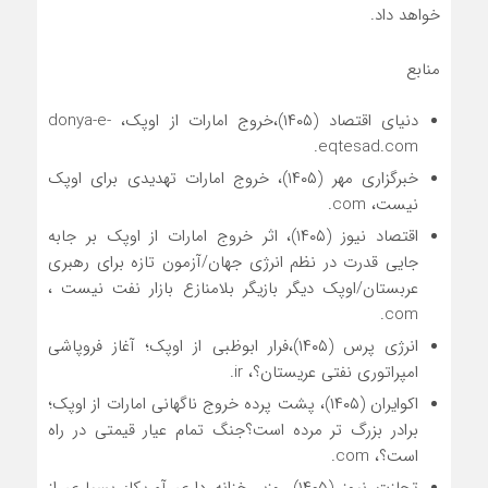
خواهد داد.
منابع
دنیای اقتصاد (۱۴۰۵)،خروج امارات از اوپک، donya-e-
eqtesad.com.
خبرگزاری مهر (۱۴۰۵)، خروج امارات تهدیدی برای اوپک
نیست، com.
اقتصاد نیوز (۱۴۰۵)، اثر خروج امارات از اوپک بر جابه
جایی قدرت در نظم انرژی جهان/آزمون تازه برای رهبری
عربستان/اوپک دیگر بازیگر بلامنازع بازار نفت نیست ،
com.
انرژی پرس (۱۴۰۵)،فرار ابوظبی از اوپک؛ آغاز فروپاشی
امپراتوری نفتی عریستان؟، ir.
اکوایران (۱۴۰۵)، پشت پرده خروج ناگهانی امارات از اوپک؛
برادر بزرگ تر مرده است؟جنگ تمام عیار قیمتی در راه
است؟، com.
تجازت نیوز (۱۴۰۵)، وزیر خزانه داری آمریکا: بسیاری از