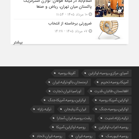
اسلام‌آباد در میانۀ طوفان: توازن استراتژیک
پاکستان میان تهران، ریاض و صنعا
۱۰ مرداد ۱۴۰۵ - ۱۱:۵۴
ضرورتی برخاسته از انتخاب
۰۷ مرداد ۱۴۰۵ - ۱۴:۲۸
بیشتر
آسیای مرکزی،روسیه،اوکراین
آفریقا،روسیه
آمریکا،روسیه،تحریم
ارمنستان،باکو،ترکیه،ایران
افغانستان،طالبان،قدرت
اوراسیا،ایران،تجارت
اوکراین،آمریکا،روسیه
اوکراین،روسیه،آمریکا،جنگ
اوکراین،روسیه،جنگ
ایران،آذربایجان
ترکیه،زلزله
ترکیه،زلزله،امنیت
رشت،روسیه،ایران،آستارا
روسیه،اعراب،اوکراین
روسیه،اوکراین،آمریکا
روسیه،ایبورسک
روسیه،ایران
روسیه،ایران،اتحاد