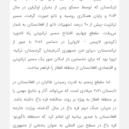
ازبکستان که توسط مسکو پس از بحران اوکراین در سال
۲۰۱۴ و پایان همکاری روسیه و ناتو صورت گرفت، مسیر
ترانزیت بیش از ۹۰ درصد تجهیزات ناتو از افغانستان به شمار
می‌‌رفت. مقطع چهارم، افتتاح مسیر ترانزیتی راه لاجورد
(کریدور لاپیس – لازولی) در دسامبر ۲۰۱۸ با عبور از
ترکمنستان- دریای خزر- جمهوری آذربایجان- گرجستان- ترکیه-
اروپا بود که برای نخستین بار امکان عبور یک مسیر ترانزیتی
و اقتصادی افغانستان از منطقه قفقاز را فراهم ساخت.
اما مقطع پنجم، به قدرت رسیدن طالبان در افغانستان در
تابستان ۲۰۲۱ میلادی است که می‌‌تواند آثار و نتایج مهمی را
بر منطقه قفقاز به ویژه بر روند مناقشه قره باغ داشته باشد.
در جریان جنگ دوم قره باغ در سال گذشته، وزارت خارجه
افغانستان با صدور بیانیه ای اعلام کرد که «منطقه ناگورنو-
قره ‌باغ در سطح بین ‌المللی به عنوان بخشی از جمهوری