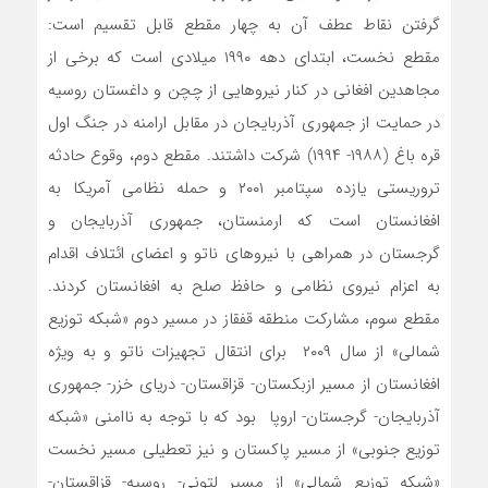
گرفتن نقاط عطف آن به چهار مقطع قابل تقسیم است:
مقطع نخست، ابتدای دهه ۱۹۹۰ میلادی است که برخی از
مجاهدین افغانی در کنار نیروهایی از چچن و داغستان روسیه
در حمایت از جمهوری آذربایجان در مقابل ارامنه در جنگ اول
قره باغ (۱۹۸۸- ۱۹۹۴) شرکت داشتند. مقطع دوم، وقوع حادثه
تروریستی یازده سپتامبر ۲۰۰۱ و حمله نظامی آمریکا به
افغانستان است که ارمنستان، جمهوری آذربایجان و
گرجستان در همراهی با نیروهای ناتو و اعضای ائتلاف اقدام
به اعزام نیروی نظامی و حافظ صلح به افغانستان کردند.
مقطع سوم، مشارکت منطقه قفقاز در مسیر دوم «شبکه توزیع
شمالی» از سال ۲۰۰۹ برای انتقال تجهیزات ناتو و به ویژه
افغانستان از مسیر ازبکستان- قزاقستان- دریای خزر- جمهوری
آذربایجان- گرجستان- اروپا بود که با توجه به ناامنی «شبکه
توزیع جنوبی» از مسیر پاکستان و نیز تعطیلی مسیر نخست
«شبکه توزیع شمالی» از مسیر لتونی- روسیه- قزاقستان-