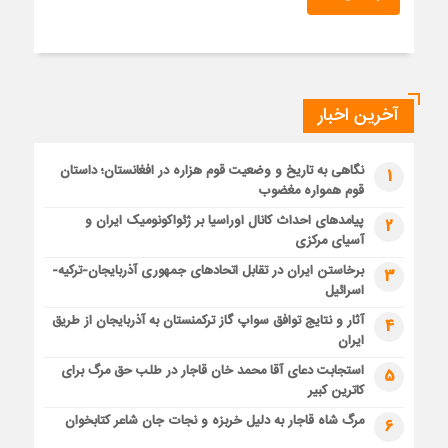
آخرین اخبار
نگاهی به تاریخ و وضعیت قوم هزاره در افغانستان؛ داستان
1
قوم همواره مغضوب
پیامدهای احداث کانال اوراسیا بر ژئواکونومیک ایران و
2
آسیای مرکزی
برخاستن ایران در تقابل اتحادهای جمهوری آذربایجان-ترکیه-
3
اسرائیل
آثار و نتایج توافق سواپ گاز ترکمنستان به آذربایجان از طریق
4
ایران
استجابت دعای آقا محمد خان قاجار در طلب حق مرگ برای
5
کاترین کبیر
مرگ شاه قاجار به دلیل خربزه و نجات جان شاعر کتابخوان
6