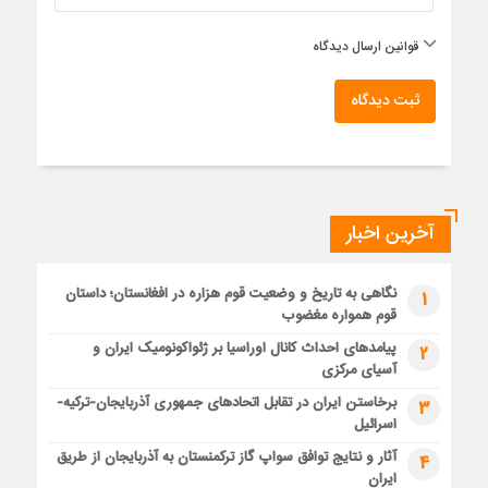
قوانین ارسال دیدگاه
ثبت دیدگاه
آخرین اخبار
نگاهی به تاریخ و وضعیت قوم هزاره در افغانستان؛ داستان
1
قوم همواره مغضوب
پیامدهای احداث کانال اوراسیا بر ژئواکونومیک ایران و
2
آسیای مرکزی
برخاستن ایران در تقابل اتحادهای جمهوری آذربایجان-ترکیه-
3
اسرائیل
آثار و نتایج توافق سواپ گاز ترکمنستان به آذربایجان از طریق
4
ایران