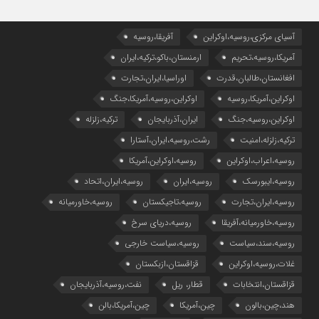
آسیای مرکزی،روسیه،اوکراین
آفریقا،روسیه
آمریکا،روسیه،تحریم
ارمنستان،باکو،ترکیه،ایران
افغانستان،طالبان،قدرت
اوراسیا،ایران،تجارت
اوکراین،آمریکا،روسیه
اوکراین،روسیه،آمریکا،جنگ
اوکراین،روسیه،جنگ
ایران،آذربایجان
ترکیه،زلزله
ترکیه،زلزله،امنیت
رشت،روسیه،ایران،آستارا
روسیه،اعراب،اوکراین
روسیه،اوکراین،آمریکا
روسیه،ایبورسک
روسیه،ایران
روسیه،ایران،اتحاد
روسیه،ایران،تجارت
روسیه،تاجیکستان
روسیه،خاورمیانه
روسیه،خاورمیانه،آفریقا
روسیه،دریای سرخ
روسیه،سند،سیاست
روسیه،سیاست خارجی
غلات،روسیه،اوکراین
قزاقستان،ازبکستان
قزاقستان،انتخابات
قطار، ریل
نفت،روسیه،آذربایجان
هند،چین،بالون
چین،آمریکا
چین،آمریکا،بالن