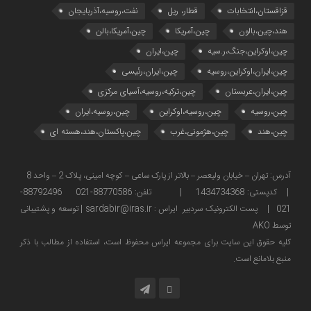
قزاقستان،انتخابات
قطار، ریل
نفت،روسیه،آذربایجان
هند،چین،بالون
چین،آمریکا
چین،آمریکا،بالن
چین،اوکراین،جنگ،ر.سیه
چین،ایران
چین،ایران،اوکراین،روسیه
چین،ایران،رئیسی
چین،ایران،عربستان
چین،ترکیه،روسیه،آسیای مرکزی
چین،روسیه
چین،روسیه،اوکراین
چین،روسیه،ایران
چین،هند
چین،هژمونی،غرب
چین،پاکستان،هند،هسته ای
آدرس: تهران – خیابان ولیعصر – بالاتر از پارک ساعی – کوچه امینی، پلاک 2 – واحد 8
| کدپستی: 1434734368 | تلفن: 88770586-021 88792496-
021 | پست الکترونیک سردبیر ایراس : sardabir@iras.ir |
توسعه و پشتیبانی
توسط AKO
كليه حقوق این سایت برای مجموعه ایراس محفوظ است، استفاده از مطالب با ذكر
منبع بلامانع است.