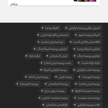
بیشتر
آسیای مرکزی،روسیه،اوکراین
آفریقا،روسیه
آمریکا،روسیه،تحریم
ارمنستان،باکو،ترکیه،ایران
افغانستان،طالبان،قدرت
اوراسیا،ایران،تجارت
اوکراین،آمریکا،روسیه
اوکراین،روسیه،آمریکا،جنگ
اوکراین،روسیه،جنگ
ایران،آذربایجان
ترکیه،زلزله
ترکیه،زلزله،امنیت
رشت،روسیه،ایران،آستارا
روسیه،اعراب،اوکراین
روسیه،اوکراین،آمریکا
روسیه،ایبورسک
روسیه،ایران
روسیه،ایران،اتحاد
روسیه،ایران،تجارت
روسیه،تاجیکستان
روسیه،خاورمیانه
روسیه،خاورمیانه،آفریقا
روسیه،دریای سرخ
روسیه،سند،سیاست
روسیه،سیاست خارجی
غلات،روسیه،اوکراین
قزاقستان،ازبکستان