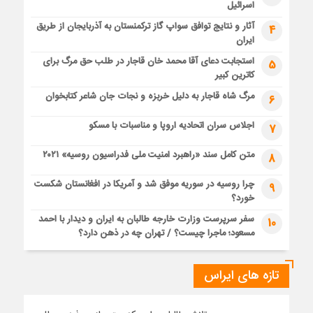
اسرائیل
آثار و نتایج توافق سواپ گاز ترکمنستان به آذربایجان از طریق
4
ایران
استجابت دعای آقا محمد خان قاجار در طلب حق مرگ برای
5
کاترین کبیر
مرگ شاه قاجار به دلیل خربزه و نجات جان شاعر کتابخوان
6
اجلاس سران اتحادیه اروپا و مناسبات با مسکو
7
متن کامل سند «راهبرد امنیت ملی فدراسیون روسیه» ۲۰۲۱
8
چرا روسیه در سوریه موفق شد و آمریکا در افغانستان شکست
9
خورد؟
سفر سرپرست وزارت خارجه طالبان به ایران و دیدار با احمد
10
مسعود؛ ماجرا چیست؟ / تهران چه در ذهن دارد؟
تازه های ایراس