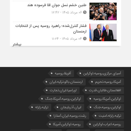
طنین خشم نسل جوان امّا فرسوده هند
۰۶ مرداد ۱۴۰۵ - ۱۲:۴۲
فشار کنترل‌شده؛ راهبرد روسیه پس از انتخابات
ارمنستان
۰۴ مرداد ۱۴۰۵ - ۱۱:۲۴
بیشتر
آسیای مرکزی،روسیه،اوکراین
آفریقا،روسیه
آمریکا،روسیه،تحریم
ارمنستان،باکو،ترکیه،ایران
افغانستان،طالبان،قدرت
اوراسیا،ایران،تجارت
اوکراین،آمریکا،روسیه
اوکراین،روسیه،آمریکا،جنگ
اوکراین،روسیه،جنگ
ایران،آذربایجان
ترکیه،زلزله
ترکیه،زلزله،امنیت
رشت،روسیه،ایران،آستارا
روسیه،اعراب،اوکراین
روسیه،اوکراین،آمریکا