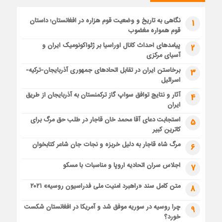
نگاهی به تاریخ و وضعیت قوم هزاره در افغانستان؛ داستان
1
قوم همواره مغضوب
پیامدهای احداث کانال اوراسیا بر ژئواکونومیک ایران و
2
آسیای مرکزی
برخاستن ایران در تقابل اتحادهای جمهوری آذربایجان-ترکیه-
3
اسرائیل
آثار و نتایج توافق سواپ گاز ترکمنستان به آذربایجان از طریق
4
ایران
استجابت دعای آقا محمد خان قاجار در طلب حق مرگ برای
5
کاترین کبیر
مرگ شاه قاجار به دلیل خربزه و نجات جان شاعر کتابخوان
6
اجلاس سران اتحادیه اروپا و مناسبات با مسکو
7
متن کامل سند «راهبرد امنیت ملی فدراسیون روسیه» ۲۰۲۱
8
چرا روسیه در سوریه موفق شد و آمریکا در افغانستان شکست
9
خورد؟