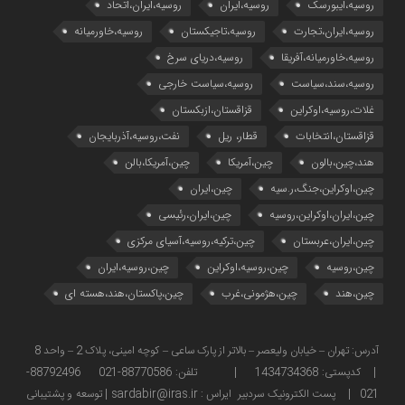
روسیه،ایبورسک
روسیه،ایران
روسیه،ایران،اتحاد
روسیه،ایران،تجارت
روسیه،تاجیکستان
روسیه،خاورمیانه
روسیه،خاورمیانه،آفریقا
روسیه،دریای سرخ
روسیه،سند،سیاست
روسیه،سیاست خارجی
غلات،روسیه،اوکراین
قزاقستان،ازبکستان
قزاقستان،انتخابات
قطار، ریل
نفت،روسیه،آذربایجان
هند،چین،بالون
چین،آمریکا
چین،آمریکا،بالن
چین،اوکراین،جنگ،ر.سیه
چین،ایران
چین،ایران،اوکراین،روسیه
چین،ایران،رئیسی
چین،ایران،عربستان
چین،ترکیه،روسیه،آسیای مرکزی
چین،روسیه
چین،روسیه،اوکراین
چین،روسیه،ایران
چین،هند
چین،هژمونی،غرب
چین،پاکستان،هند،هسته ای
آدرس: تهران – خیابان ولیعصر – بالاتر از پارک ساعی – کوچه امینی، پلاک 2 – واحد 8
| کدپستی: 1434734368 | تلفن: 88770586-021 88792496-
021 | پست الکترونیک سردبیر ایراس : sardabir@iras.ir |
توسعه و پشتیبانی