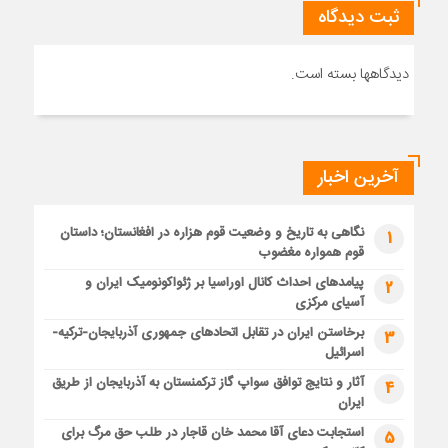
ثبت دیدگاه
دیدگاهها بسته است.
آخرین اخبار
نگاهی به تاریخ و وضعیت قوم هزاره در افغانستان؛ داستان
1
قوم همواره مغضوب
پیامدهای احداث کانال اوراسیا بر ژئواکونومیک ایران و
2
آسیای مرکزی
برخاستن ایران در تقابل اتحادهای جمهوری آذربایجان-ترکیه-
3
اسرائیل
آثار و نتایج توافق سواپ گاز ترکمنستان به آذربایجان از طریق
4
ایران
استجابت دعای آقا محمد خان قاجار در طلب حق مرگ برای
5