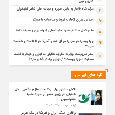
کاترین کبیر
مرگ شاه قاجار به دلیل خربزه و نجات جان شاعر کتابخوان
6
اجلاس سران اتحادیه اروپا و مناسبات با مسکو
7
متن کامل سند «راهبرد امنیت ملی فدراسیون روسیه» ۲۰۲۱
8
چرا روسیه در سوریه موفق شد و آمریکا در افغانستان شکست
9
خورد؟
سفر سرپرست وزارت خارجه طالبان به ایران و دیدار با احمد
10
مسعود؛ ماجرا چیست؟ / تهران چه در ذهن دارد؟
تازه های ایراس
تلاش طالبان برای یکدست سازی مذهبی؛ علل
تعطیلی تلویزیون تمدن و حوزه علمیه
خاتم‌النبیین
۱۷ مرداد ۱۴۰۵ - ۱۱:۰۳
واکاوی جنگ ایران و آمریکا در تنگه هرمز