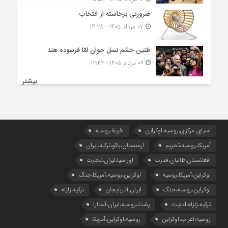
ضرورتی برخاسته از انتخاب
۰۷ مرداد ۱۴۰۵ - ۱۴:۲۸
طنین خشم نسل جوان امّا فرسوده هند
۰۶ مرداد ۱۴۰۵ - ۱۲:۴۲
بیشتر
آسیای مرکزی،روسیه،اوکراین
آفریقا،روسیه
آمریکا،روسیه،تحریم
ارمنستان،باکو،ترکیه،ایران
افغانستان،طالبان،قدرت
اوراسیا،ایران،تجارت
اوکراین،آمریکا،روسیه
اوکراین،روسیه،آمریکا،جنگ
اوکراین،روسیه،جنگ
ایران،آذربایجان
ترکیه،زلزله
ترکیه،زلزله،امنیت
رشت،روسیه،ایران،آستارا
روسیه،اعراب،اوکراین
روسیه،اوکراین،آمریکا