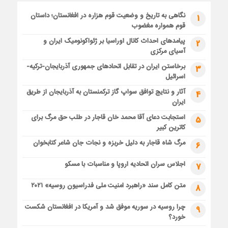
نگاهی به تاریخ و وضعیت قوم هزاره در افغانستان؛ داستان
1
قوم همواره مغضوب
پیامدهای احداث کانال اوراسیا بر ژئواکونومیک ایران و
2
آسیای مرکزی
برخاستن ایران در تقابل اتحادهای جمهوری آذربایجان-ترکیه-
3
اسرائیل
آثار و نتایج توافق سواپ گاز ترکمنستان به آذربایجان از طریق
4
ایران
استجابت دعای آقا محمد خان قاجار در طلب حق مرگ برای
5
کاترین کبیر
مرگ شاه قاجار به دلیل خربزه و نجات جان شاعر کتابخوان
6
اجلاس سران اتحادیه اروپا و مناسبات با مسکو
7
متن کامل سند «راهبرد امنیت ملی فدراسیون روسیه» ۲۰۲۱
8
چرا روسیه در سوریه موفق شد و آمریکا در افغانستان شکست
9
خورد؟