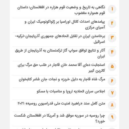
نگاهی به تاریخ و وضعیت قوم هزاره در افغانستان؛ داستان
1
قوم همواره مغضوب
پیامدهای احداث کانال اوراسیا بر ژئواکونومیک ایران و
2
آسیای مرکزی
برخاستن ایران در تقابل اتحادهای جمهوری آذربایجان-ترکیه-
3
اسرائیل
آثار و نتایج توافق سواپ گاز ترکمنستان به آذربایجان از طریق
4
ایران
استجابت دعای آقا محمد خان قاجار در طلب حق مرگ برای
5
کاترین کبیر
مرگ شاه قاجار به دلیل خربزه و نجات جان شاعر کتابخوان
6
اجلاس سران اتحادیه اروپا و مناسبات با مسکو
7
متن کامل سند «راهبرد امنیت ملی فدراسیون روسیه» ۲۰۲۱
8
چرا روسیه در سوریه موفق شد و آمریکا در افغانستان شکست
9
خورد؟