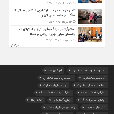
۱۵ مرداد ۱۴۰۵ - ۱۴:۲۰
تغییر پارادایم در نبرد اوکراین: از تقابل میدانی تا
جنگ زیرساخت‌های انرژی
۱۴ مرداد ۱۴۰۵ - ۱۰:۵۵
اسلام‌آباد در میانۀ طوفان: توازن استراتژیک
پاکستان میان تهران، ریاض و صنعا
۱۰ مرداد ۱۴۰۵ - ۱۱:۵۴
بیشتر
آسیای مرکزی،روسیه،اوکراین
آفریقا،روسیه
آمریکا،روسیه،تحریم
ارمنستان،باکو،ترکیه،ایران
افغانستان،طالبان،قدرت
اوراسیا،ایران،تجارت
اوکراین،آمریکا،روسیه
اوکراین،روسیه،آمریکا،جنگ
اوکراین،روسیه،جنگ
ایران،آذربایجان
ترکیه،زلزله
ترکیه،زلزله،امنیت
رشت،روسیه،ایران،آستارا