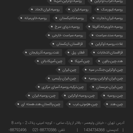
روسیه،اعراب،اوکراین
روسیه،اوکراین،آمریکا
روسیه،ایبورسک
روسیه،ایران
روسیه،ایران،اتحاد
روسیه،ایران،تجارت
روسیه،تاجیکستان
روسیه،خاورمیانه
روسیه،خاورمیانه،آفریقا
روسیه،دریای سرخ
روسیه،سند،سیاست
روسیه،سیاست خارجی
غلات،روسیه،اوکراین
قزاقستان،ازبکستان
قزاقستان،انتخابات
قطار، ریل
نفت،روسیه،آذربایجان
هند،چین،بالون
چین،آمریکا
چین،آمریکا،بالن
چین،اوکراین،جنگ،ر.سیه
چین،ایران
چین،ایران،اوکراین،روسیه
چین،ایران،رئیسی
چین،ایران،عربستان
چین،ترکیه،روسیه،آسیای مرکزی
چین،روسیه
چین،روسیه،اوکراین
چین،روسیه،ایران
چین،هند
چین،هژمونی،غرب
چین،پاکستان،هند،هسته ای
آدرس: تهران – خیابان ولیعصر – بالاتر از پارک ساعی – کوچه امینی، پلاک 2 – واحد 8
| کدپستی: 1434734368 | تلفن: 88770586-021 88792496-