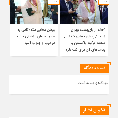
مرداد
مرداد
مرداد
“خانه از پای‌بست ویران
پیمان دفاعی مکه؛ گامی به
تلا
است”: پیمان دفاعی خانۀ آل
سوی معماری امنیتی جدید
ساز
سعود–ترکیه–پاکستان و
در غرب و جنوب آسیا
تلوی
پیامدهای آن برای شبه‌قاره
خاتم
ثبت دیدگاه
دیدگاهها بسته است.
آخرین اخبار