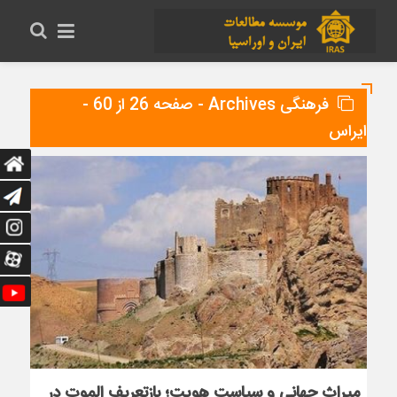
فرهنگی Archives - صفحه 26 از 60 -
ایراس
میراث جهانی و سیاست هویت؛ بازتعریف الموت در