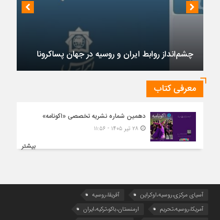
چشم‌انداز روابط ایران و روسیه در جهان پساکرونا
معرفی کتاب
دهمین شماره نشریه تخصصی «اکونامه»
۲۸ تیر ۱۴۰۵ - ۱۱:۵۶
بیشتر
آسیای مرکزی،روسیه،اوکراین
آفریقا،روسیه
آمریکا،روسیه،تحریم
ارمنستان،باکو،ترکیه،ایران