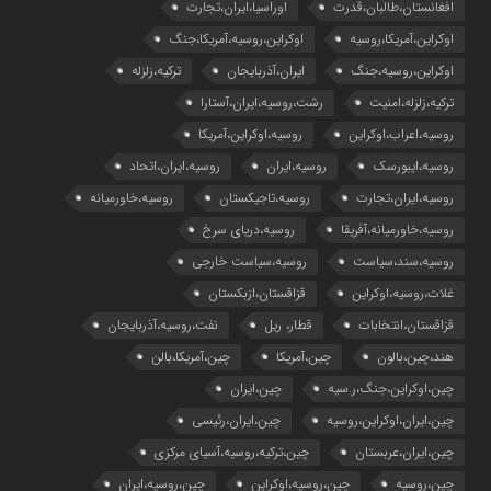
افغانستان،طالبان،قدرت
اوراسیا،ایران،تجارت
اوکراین،آمریکا،روسیه
اوکراین،روسیه،آمریکا،جنگ
اوکراین،روسیه،جنگ
ایران،آذربایجان
ترکیه،زلزله
ترکیه،زلزله،امنیت
رشت،روسیه،ایران،آستارا
روسیه،اعراب،اوکراین
روسیه،اوکراین،آمریکا
روسیه،ایبورسک
روسیه،ایران
روسیه،ایران،اتحاد
روسیه،ایران،تجارت
روسیه،تاجیکستان
روسیه،خاورمیانه
روسیه،خاورمیانه،آفریقا
روسیه،دریای سرخ
روسیه،سند،سیاست
روسیه،سیاست خارجی
غلات،روسیه،اوکراین
قزاقستان،ازبکستان
قزاقستان،انتخابات
قطار، ریل
نفت،روسیه،آذربایجان
هند،چین،بالون
چین،آمریکا
چین،آمریکا،بالن
چین،اوکراین،جنگ،ر.سیه
چین،ایران
چین،ایران،اوکراین،روسیه
چین،ایران،رئیسی
چین،ایران،عربستان
چین،ترکیه،روسیه،آسیای مرکزی
چین،روسیه
چین،روسیه،اوکراین
چین،روسیه،ایران