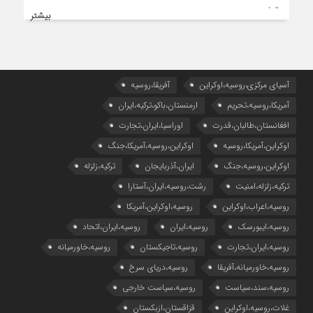
بیشتر
آسیای مرکزی،روسیه،اوکراین
آفریقا،روسیه
آمریکا،روسیه،تحریم
ارمنستان،باکو،ترکیه،ایران
افغانستان،طالبان،قدرت
اوراسیا،ایران،تجارت
اوکراین،آمریکا،روسیه
اوکراین،روسیه،آمریکا،جنگ
اوکراین،روسیه،جنگ
ایران،آذربایجان
ترکیه،زلزله
ترکیه،زلزله،امنیت
رشت،روسیه،ایران،آستارا
روسیه،اعراب،اوکراین
روسیه،اوکراین،آمریکا
روسیه،ایبورسک
روسیه،ایران
روسیه،ایران،اتحاد
روسیه،ایران،تجارت
روسیه،تاجیکستان
روسیه،خاورمیانه
روسیه،خاورمیانه،آفریقا
روسیه،دریای سرخ
روسیه،سند،سیاست
روسیه،سیاست خارجی
غلات،روسیه،اوکراین
قزاقستان،ازبکستان