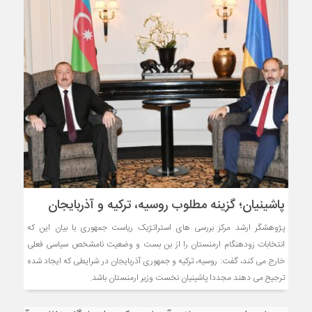
پاشینیان؛ گزینه مطلوب روسیه، ترکیه و آذربایجان
پژوهشگر ارشد مرکز بررسی های استراتژیک ریاست جمهوری با بیان این که
انتخابات زودهنگام ارمنستان را از بن بست و وضعیت نامشخص سیاسی فعلی
خارج می کند، گفت: روسیه، ترکیه و جمهوری آذربایجان در شرایطی که ایجاد شده
ترجیح می دهند مجددا پاشینیان نخست وزیر ارمنستان باشد.