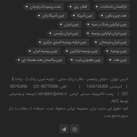
قزاقستان،انتخابات
قطار، ریل
نفت،روسیه،آذربایجان
هند،چین،بالون
چین،آمریکا
چین،آمریکا،بالن
چین،اوکراین،جنگ،ر.سیه
چین،ایران
چین،ایران،اوکراین،روسیه
چین،ایران،رئیسی
چین،ایران،عربستان
چین،ترکیه،روسیه،آسیای مرکزی
چین،روسیه
چین،روسیه،اوکراین
چین،روسیه،ایران
چین،هند
چین،هژمونی،غرب
چین،پاکستان،هند،هسته ای
آدرس: تهران – خیابان ولیعصر – بالاتر از پارک ساعی – کوچه امینی، پلاک 2 – واحد 8
| کدپستی: 1434734368 | تلفن: 88770586-021 88792496-
021 | پست الکترونیک سردبیر ایراس : sardabir@iras.ir |
توسعه و پشتیبانی
توسط AKO
كليه حقوق این سایت برای مجموعه ایراس محفوظ است، استفاده از مطالب با ذكر
منبع بلامانع است.