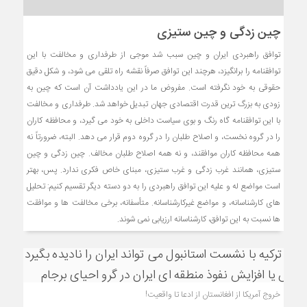
چین زدگی و چین ستیزی
توافق راهبردی ایران و چین سبب شد موجی از طرفداری و مخالفت با این
توافقنامه را برانگیزد، هرچند این توافق صرفاً نقشه راه تلقی می شود، و شکل دقیق
حقوقی به خود نگرفته است. مفروض ما در این یادداشت آن است که چین به
زودی به بزرگ ترین قدرت اقتصادی جهان تبدیل خواهد شد. طرفداری و مخالفت
با این توافقنامه گاه رنگ و بوی سیاست داخلی به خود می گیرد، و محافظه کاران
را در گروه نخست، و اصلاح طلبان را در گروه دوم قرار می دهد. البته، ضرورتاً نه
همه محافظه کاران موافقند، و نه همه اصلاح طلبان مخالف. چین زدگی و چین
ستیزی، همانند غرب زدگی و غرب ستیزی، مبنای خاص فکری ندارد. پس، بهتر
است مواضع له و علیه این توافق راهبردی را به دو دسته دیگر تقسیم کنیم: تحلیل
های کارشناسانه، و مواضع غیرکارشناسانه. متأسفانه، برخی مخالفت ها و موافقت
ها نسبت به این توافق، کارشناسانه ارزیابی نمی شوند.
خروج آمریکا از افغانستان از ادعا تا واقعیت!